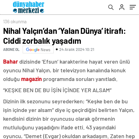
136 okunma
Nihal Yalçın’dan ‘Yalan Dünya’ itirafı:
Ciddi zorbalık yaşadım
24 Aralık 2024 10:21
ABONE OL
News
Bahar
dizisinde ‘Efsun’ karakterine hayat veren ünlü
oyuncu Nihal Yalçın, bir televizyon kanalında konuk
olduğu
magazin
programında soruları yanıtladı.
“KEŞKE BEN DE BU İŞİN İÇİNDE YER ALSAM”
Dizinin ilk sezonunu seyrederken; “Keşke ben de bu
işin içinde yer alsam” diye iç geçirdiğini belirten Yalçın,
kendisini dizinin bir oyuncusu olarak görmenin
mutluluğunu yaşadığını ifade etti. 43 yaşındaki
oyuncu, “Demet (Evgar) okuldan arkadaşım. Zaten hep