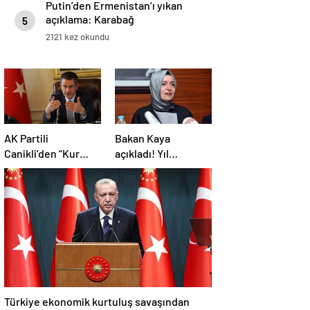
Putin’den Ermenistan’ı yıkan
açıklama: Karabağ
5
Azerbaycan’ın ayrılmaz bir
2121 kez okundu
parçasıdır!
AK Partili
Bakan Kaya
Canikli’den “Kur
açıkladı! Yıl
korumalı TL vadeli
sonunda kapanıyor!
mevduat sistemi”
açıklaması!
Türkiye ekonomik kurtuluş savaşından