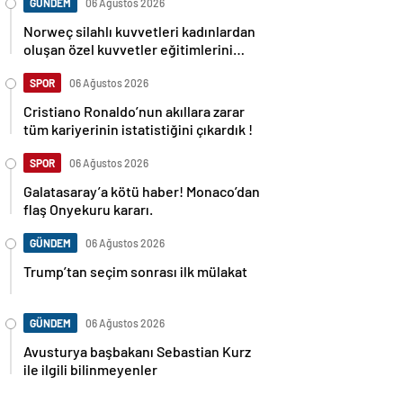
GÜNDEM
06 Ağustos 2026
Norweç silahlı kuvvetleri kadınlardan
oluşan özel kuvvetler eğitimlerini
başlattı.
SPOR
06 Ağustos 2026
Cristiano Ronaldo’nun akıllara zarar
tüm kariyerinin istatistiğini çıkardık !
SPOR
06 Ağustos 2026
Galatasaray’a kötü haber! Monaco’dan
flaş Onyekuru kararı.
GÜNDEM
06 Ağustos 2026
Trump’tan seçim sonrası ilk mülakat
GÜNDEM
06 Ağustos 2026
Avusturya başbakanı Sebastian Kurz
ile ilgili bilinmeyenler