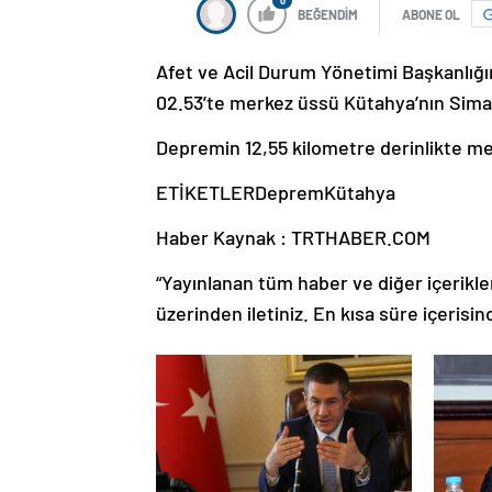
0
BEĞENDİM
ABONE OL
Afet ve Acil Durum Yönetimi Başkanlığın
02.53’te merkez üssü Kütahya’nın Simav
Depremin 12,55 kilometre derinlikte mey
ETİKETLERDepremKütahya
Haber Kaynak : TRTHABER.COM
“Yayınlanan tüm haber ve diğer içerikler i
üzerinden iletiniz. En kısa süre içerisin