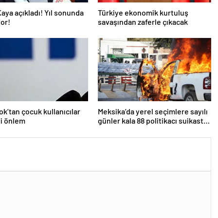
aya açıkladı! Yıl sonunda
Türkiye ekonomik kurtuluş
or!
savaşından zaferle çıkacak
k’tan çocuk kullanıcılar
Meksika’da yerel seçimlere sayılı
ni önlem
günler kala 88 politikacı suikasta
kurban gitti