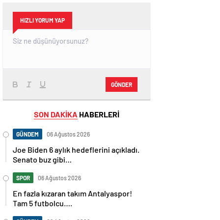
HIZLI YORUM YAP
GÖNDER
SON DAKİKA
HABERLERİ
GÜNDEM
06 Ağustos 2026
Joe Biden 6 aylık hedeflerini açıkladı.
Senato buz gibi…
SPOR
06 Ağustos 2026
En fazla kızaran takım Antalyaspor!
Tam 5 futbolcu….