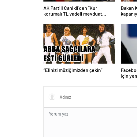
AK Partili Canikli’den “Kur
Bakan K
korumalı TL vadeli mevduat
kapanıy
sistemi” açıklaması!
“Elinizi müziğimizden çekin”
Faceboo
için ye