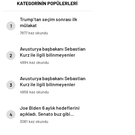
KATEGORİNİN POPÜLERLERİ
Trump’tan seçim sonrası ilk
mülakat
1
7977 kez okundu
Avusturya başbakanı Sebastian
Kurz ile ilgili bilinmeyenler
2
4994 kez okundu
Avusturya başbakanı Sebastian
Kurz ile ilgili bilinmeyenler
3
4956 kez okundu
Joe Biden 6 aylık hedeflerini
açıkladı. Senato buz gibi…
4
3081 kez okundu