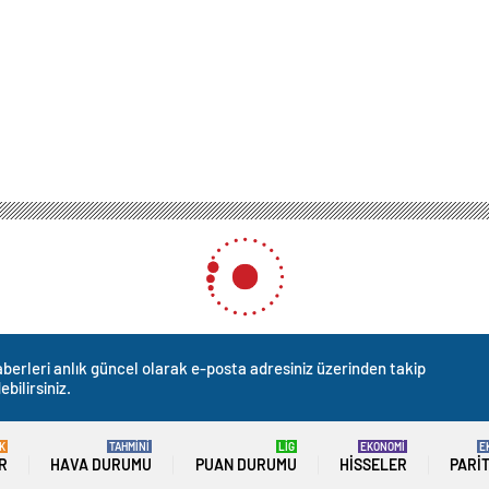
berleri anlık güncel olarak e-posta adresiniz üzerinden takip
ebilirsiniz.
K
TAHMİNİ
LİG
EKONOMİ
E
R
HAVA DURUMU
PUAN DURUMU
HISSELER
PARI