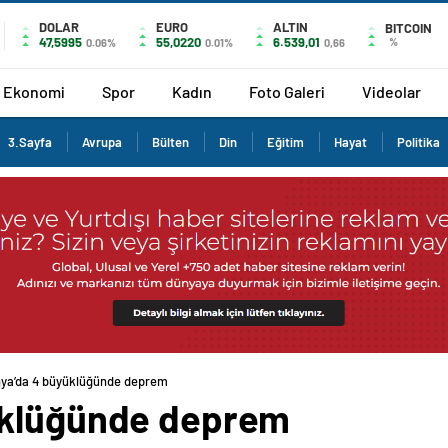
DOLAR
EURO
ALTIN
BITCOIN
47,5995
55,0220
6.539,01
%
0.06%
0.01%
0,66
Ekonomi
Spor
Kadın
Foto Galeri
Videolar
3.Sayfa
Avrupa
Bülten
Din
Eğitim
Hayat
Politika
ya’da 4 büyüklüğünde deprem
üklüğünde deprem