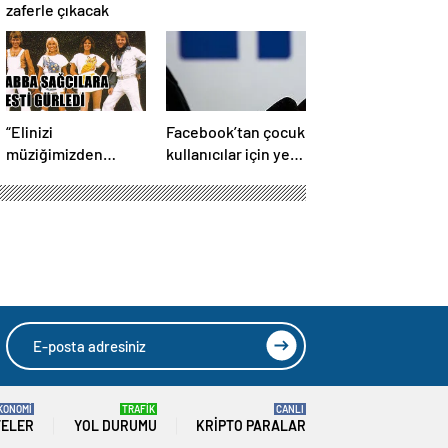
zaferle çıkacak
“Elinizi
Facebook’tan çocuk
müziğimizden
kullanıcılar için yeni
çekin”
önlem
KONOMİ
TRAFİK
CANLI
TELER
YOL DURUMU
KRIPTO PARALAR