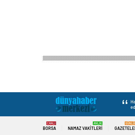
Ha
ed
CANLI
ANLIK
GÜNLÜ
BORSA
NAMAZ VAKITLERI
GAZETELE