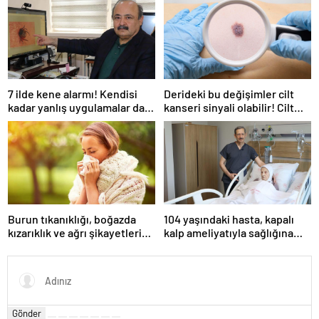
zaman kutlandı?
7 ilde kene alarmı! Kendisi
Derideki bu değişimler cilt
kadar yanlış uygulamalar da
kanseri sinyali olabilir! Cilt
öldürüyor… Sakın bu hataları
kanserinden korunmanın
yapmayın
yolları
Burun tıkanıklığı, boğazda
104 yaşındaki hasta, kapalı
kızarıklık ve ağrı şikayetleri
kalp ameliyatıyla sağlığına
göz ardı edilmemeli! Burun
kavuştu
tıkanıklığının nedenleri… Tat
ve koku kaybı neden olur?
Gönder