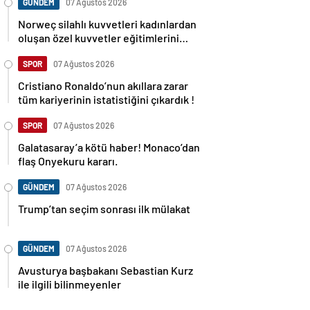
GÜNDEM
07 Ağustos 2026
Norweç silahlı kuvvetleri kadınlardan
oluşan özel kuvvetler eğitimlerini
başlattı.
SPOR
07 Ağustos 2026
Cristiano Ronaldo’nun akıllara zarar
tüm kariyerinin istatistiğini çıkardık !
SPOR
07 Ağustos 2026
Galatasaray’a kötü haber! Monaco’dan
flaş Onyekuru kararı.
GÜNDEM
07 Ağustos 2026
Trump’tan seçim sonrası ilk mülakat
GÜNDEM
07 Ağustos 2026
Avusturya başbakanı Sebastian Kurz
ile ilgili bilinmeyenler