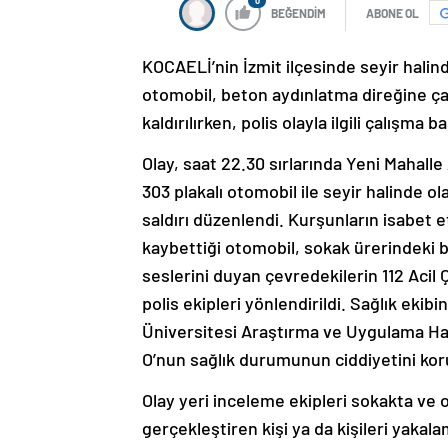
0
BEĞENDİM
ABONE OL
KOCAELİ’nin İzmit ilçesinde seyir halind
otomobil, beton aydınlatma direğine ç
kaldırılırken, polis olayla ilgili çalışma ba
Olay, saat 22.30 sırlarında Yeni Mahal
303 plakalı otomobil ile seyir halinde olan
saldırı düzenlendi. Kurşunların isabet 
kaybettiği otomobil, sokak ürerindeki b
seslerini duyan çevredekilerin 112 Acil 
polis ekipleri yönlendirildi. Sağlık ekib
Üniversitesi Araştırma ve Uygulama Hast
O’nun sağlık durumunun ciddiyetini kor
Olay yeri inceleme ekipleri sokakta ve o
gerçekleştiren kişi ya da kişileri yakala