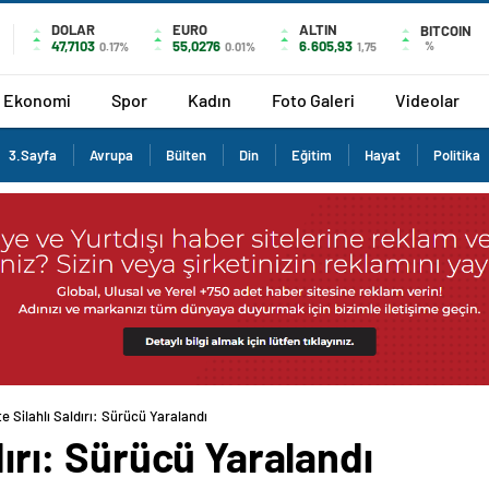
DOLAR
EURO
ALTIN
BITCOIN
47,7103
55,0276
6.605,93
%
0.17%
0.01%
1,75
Ekonomi
Spor
Kadın
Foto Galeri
Videolar
3.Sayfa
Avrupa
Bülten
Din
Eğitim
Hayat
Politika
te Silahlı Saldırı: Sürücü Yaralandı
ldırı: Sürücü Yaralandı