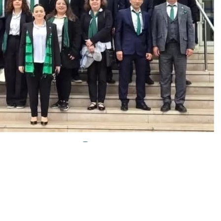
0
News
ı. 5 bin 652 oyun kullanıldığı seçimde bin 750 oy alan
i gerçekleşen 21. Dönem Olağan Genel Kurulunda, 8