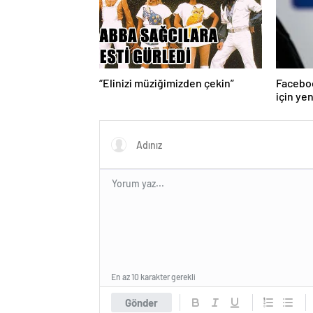
“Elinizi müziğimizden çekin”
Faceboo
için ye
En az 10 karakter gerekli
Gönder