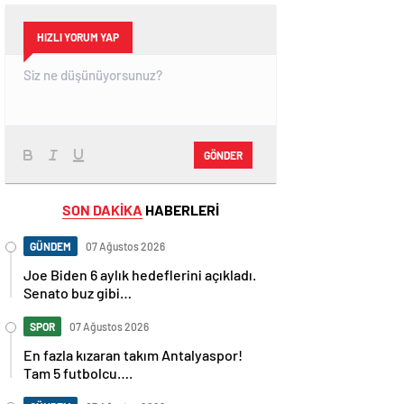
HIZLI YORUM YAP
GÖNDER
SON DAKİKA
HABERLERİ
GÜNDEM
07 Ağustos 2026
Joe Biden 6 aylık hedeflerini açıkladı.
Senato buz gibi…
SPOR
07 Ağustos 2026
En fazla kızaran takım Antalyaspor!
Tam 5 futbolcu….