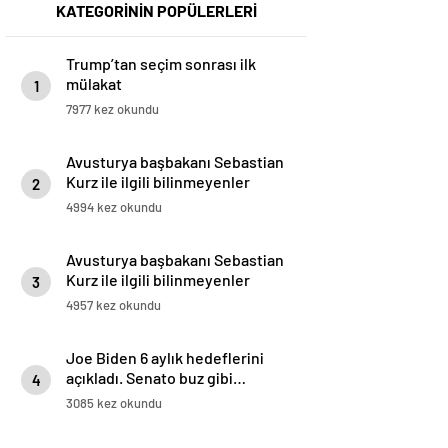
KATEGORİNİN POPÜLERLERİ
Trump’tan seçim sonrası ilk
mülakat
1
7977 kez okundu
Avusturya başbakanı Sebastian
Kurz ile ilgili bilinmeyenler
2
4994 kez okundu
Avusturya başbakanı Sebastian
Kurz ile ilgili bilinmeyenler
3
4957 kez okundu
Joe Biden 6 aylık hedeflerini
açıkladı. Senato buz gibi…
4
3085 kez okundu