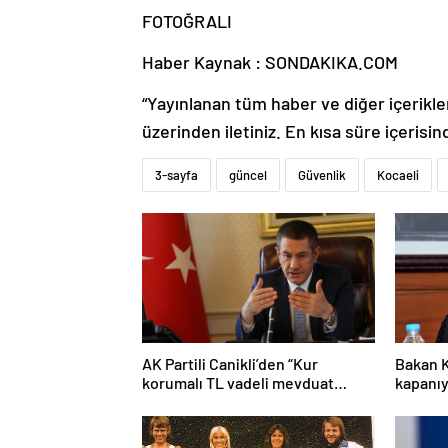
FOTOĞRALI
Haber Kaynak : SONDAKIKA.COM
“Yayınlanan tüm haber ve diğer içerikler i
üzerinden iletiniz. En kısa süre içerisin
3-sayfa
güncel
Güvenlik
Kocaeli
AK Partili Canikli’den “Kur
Bakan K
korumalı TL vadeli mevduat
kapanıy
sistemi” açıklaması!