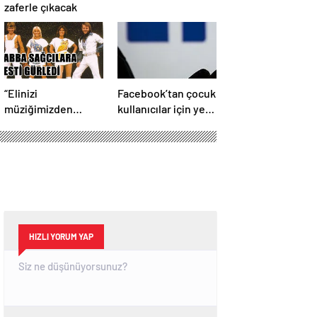
zaferle çıkacak
“Elinizi
Facebook’tan çocuk
müziğimizden
kullanıcılar için yeni
çekin”
önlem
HIZLI YORUM YAP