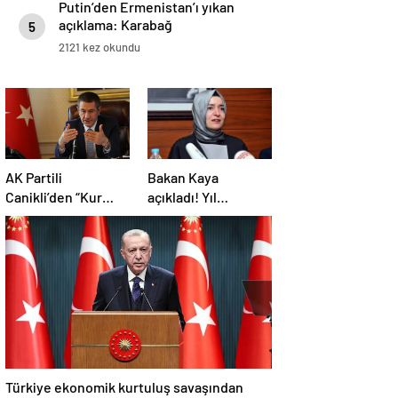
Putin’den Ermenistan’ı yıkan
açıklama: Karabağ
5
Azerbaycan’ın ayrılmaz bir
2121 kez okundu
parçasıdır!
AK Partili
Bakan Kaya
Canikli’den “Kur
açıkladı! Yıl
korumalı TL vadeli
sonunda kapanıyor!
mevduat sistemi”
açıklaması!
Türkiye ekonomik kurtuluş savaşından