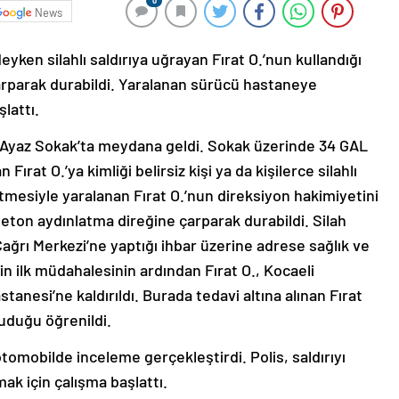
0
News
eyken silahlı saldırıya uğrayan Fırat O.’nun kullandığı
arparak durabildi. Yaralanan sürücü hastaneye
şlattı.
le Ayaz Sokak’ta meydana geldi. Sokak üzerinde 34 GAL
 Fırat O.’ya kimliği belirsiz kişi ya da kişilerce silahlı
etmesiyle yaralanan Fırat O.’nun direksiyon hakimiyetini
eton aydınlatma direğine çarparak durabildi. Silah
Çağrı Merkezi’ne yaptığı ihbar üzerine adrese sağlık ve
inin ilk müdahalesinin ardından Fırat O., Kocaeli
anesi’ne kaldırıldı. Burada tedavi altına alınan Fırat
uduğu öğrenildi.
tomobilde inceleme gerçekleştirdi. Polis, saldırıyı
mak için çalışma başlattı.