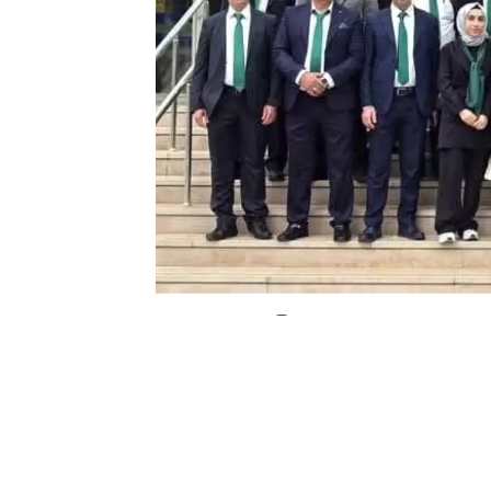
0
BEĞENDİM
ABONE OL
DAĞDER’de oy kullanma işlemi tamamland
Derya Kaya Başak, yeni başkan seçildi.
Merinos Kongre ve Kültür Merkezi’ndek