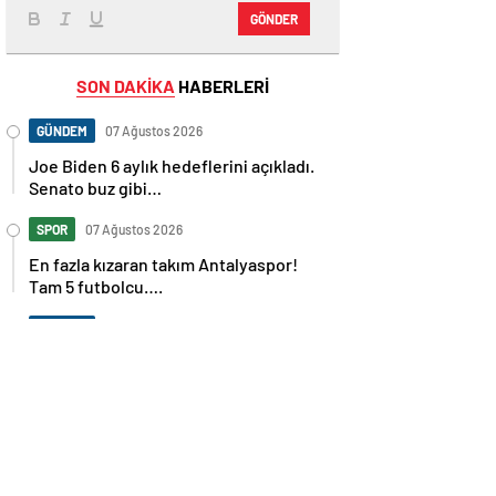
GÖNDER
SON DAKİKA
HABERLERİ
GÜNDEM
07 Ağustos 2026
Joe Biden 6 aylık hedeflerini açıkladı.
Senato buz gibi…
SPOR
07 Ağustos 2026
En fazla kızaran takım Antalyaspor!
Tam 5 futbolcu….
GÜNDEM
07 Ağustos 2026
Norweç silahlı kuvvetleri kadınlardan
oluşan özel kuvvetler eğitimlerini
başlattı.
SPOR
07 Ağustos 2026
Cristiano Ronaldo’nun akıllara zarar
tüm kariyerinin istatistiğini çıkardık !