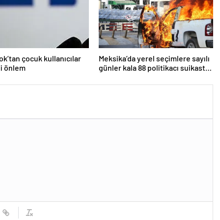
k’tan çocuk kullanıcılar
Meksika’da yerel seçimlere sayılı
ni önlem
günler kala 88 politikacı suikasta
kurban gitti