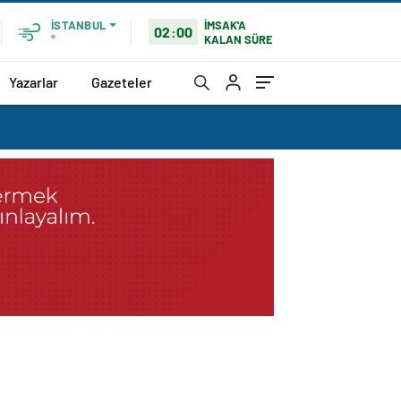
İMSAK'A
İSTANBUL
02:00
KALAN SÜRE
°
Yazarlar
Gazeteler