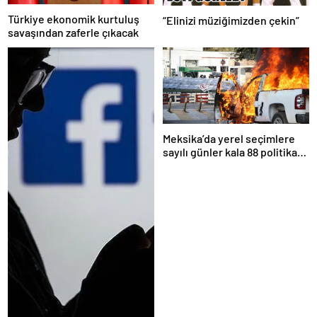
Türkiye ekonomik kurtuluş
“Elinizi müziğimizden çekin”
savaşından zaferle çıkacak
Meksika’da yerel seçimlere
sayılı günler kala 88 politikacı
suikasta kurban gitti