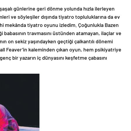
şaşalı günlerine geri dönme yolunda hızla ilerleyen
eri ve söyleşiler dışında tiyatro topluluklarına da ev
arihi mekânda tiyatro oyunu izledim. Çoğunlukla Bazen
ği babasının travmasını üstünden atamayan, ilaçlar ve
’nın on sekiz yaşındayken geçtiği çalkantılı dönemi
dall Feaver’in kaleminden çıkan oyun, hem psikiyatriye
 genç bir yazarın iç dünyasını keşfetme çabasını