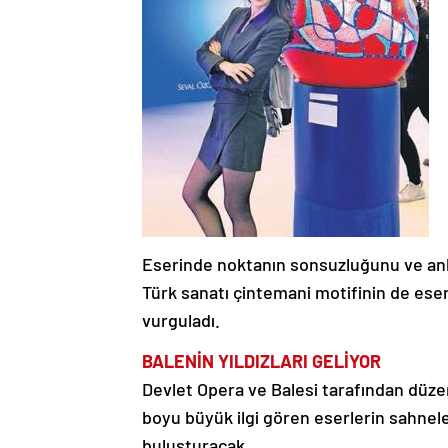
Eserinde noktanın sonsuzluğunu ve anla
Türk sanatı çintemani motifinin de ese
vurguladı.
BALENİN YILDIZLARI GELİYOR
Devlet Opera ve Balesi tarafından düzen
boyu büyük ilgi gören eserlerin sahnelen
buluşturacak.