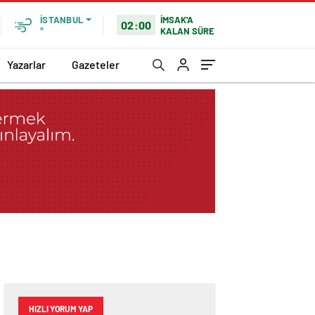
İMSAK'A
İSTANBUL
02:00
KALAN SÜRE
°
Yazarlar
Gazeteler
HIZLI YORUM YAP