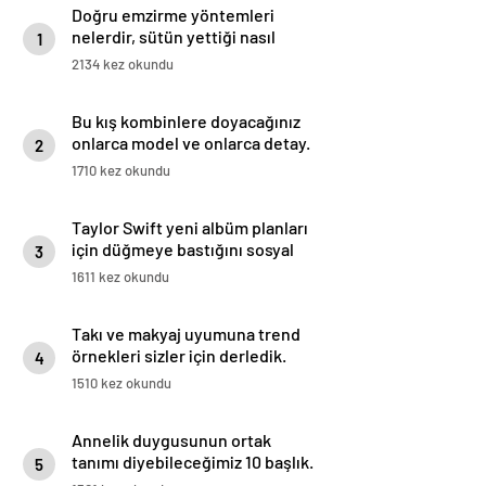
Doğru emzirme yöntemleri
nelerdir, sütün yettiği nasıl
1
anlaşılır?
2134 kez okundu
Bu kış kombinlere doyacağınız
onlarca model ve onlarca detay.
2
1710 kez okundu
Taylor Swift yeni albüm planları
için düğmeye bastığını sosyal
3
medyadan duyurdu!
1611 kez okundu
Takı ve makyaj uyumuna trend
örnekleri sizler için derledik.
4
1510 kez okundu
Annelik duygusunun ortak
tanımı diyebileceğimiz 10 başlık.
5