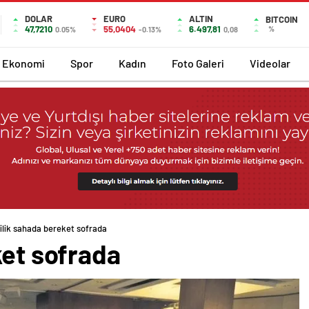
DOLAR
EURO
ALTIN
BITCOIN
47,7210
55,0404
6.497,81
%
0.05%
-0.13%
0,08
Ekonomi
Spor
Kadın
Foto Galeri
Videolar
yilik sahada bereket sofrada
ket sofrada