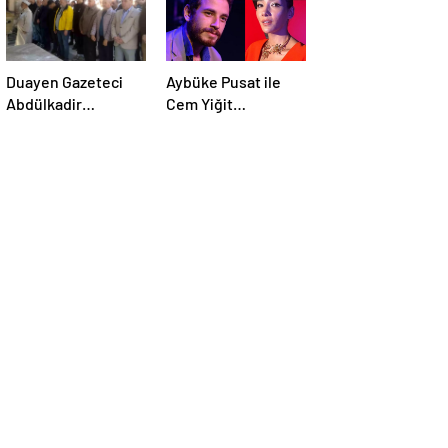
Duayen Gazeteci
Aybüke Pusat ile
Abdülkadir
Cem Yiğit
Ekmekçioğlu
Üzümoğlu’nun
Emet’te Toprağa
takipçi sayısı arttı
Verildi