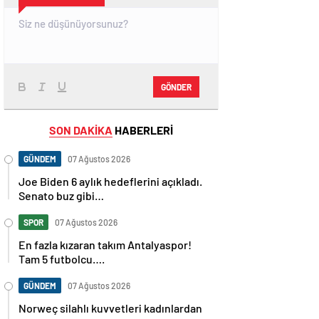
GÖNDER
SON DAKİKA
HABERLERİ
GÜNDEM
07 Ağustos 2026
Joe Biden 6 aylık hedeflerini açıkladı.
Senato buz gibi…
SPOR
07 Ağustos 2026
En fazla kızaran takım Antalyaspor!
Tam 5 futbolcu….
GÜNDEM
07 Ağustos 2026
Norweç silahlı kuvvetleri kadınlardan