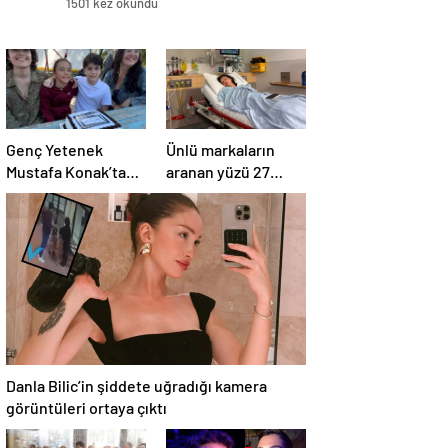
1501 kez okundu
Genç Yetenek
Ünlü markaların
Mustafa Konak’tan
aranan yüzü 27
20. Proje Müjdesi
yaşında hayatını
kaybetti
Danla Bilic’in şiddete uğradığı kamera
görüntüleri ortaya çıktı