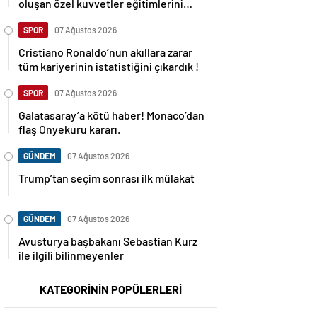
oluşan özel kuvvetler eğitimlerini
başlattı.
SPOR
07 Ağustos 2026
Cristiano Ronaldo’nun akıllara zarar
tüm kariyerinin istatistiğini çıkardık !
SPOR
07 Ağustos 2026
Galatasaray’a kötü haber! Monaco’dan
flaş Onyekuru kararı.
GÜNDEM
07 Ağustos 2026
Trump’tan seçim sonrası ilk mülakat
GÜNDEM
07 Ağustos 2026
Avusturya başbakanı Sebastian Kurz
ile ilgili bilinmeyenler
KATEGORİNİN POPÜLERLERİ