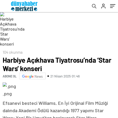
104 okunma
Harbiye Açıkhava Tiyatrosu’nda ‘Star
Wars’ konseri
21 Nisan 2025 01:46
ABONE OL
News
.png
Efsanevi besteci Williams, En İyi Orijinal Film Müziği
dalında Akademi Ödülü kazandığı 1977 yapımı Star
Wars: Yeni Bir Umut’tan başlayarak Star Wars