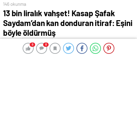
146 okunma
13 bin liralık vahşet! Kasap Şafak
Saydam’dan kan donduran itiraf: Eşini
böyle öldürmüş
15 Ağustos 2024 17:51
ABONE OL
News
0
0
0
0
Hükümlü bulunduğu Erzurum’daki açık cezaevinden