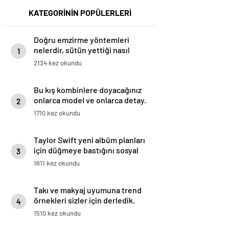
KATEGORİNİN POPÜLERLERİ
Doğru emzirme yöntemleri
nelerdir, sütün yettiği nasıl
1
anlaşılır?
2134 kez okundu
Bu kış kombinlere doyacağınız
onlarca model ve onlarca detay.
2
1710 kez okundu
Taylor Swift yeni albüm planları
için düğmeye bastığını sosyal
3
medyadan duyurdu!
1611 kez okundu
Takı ve makyaj uyumuna trend
örnekleri sizler için derledik.
4
1510 kez okundu