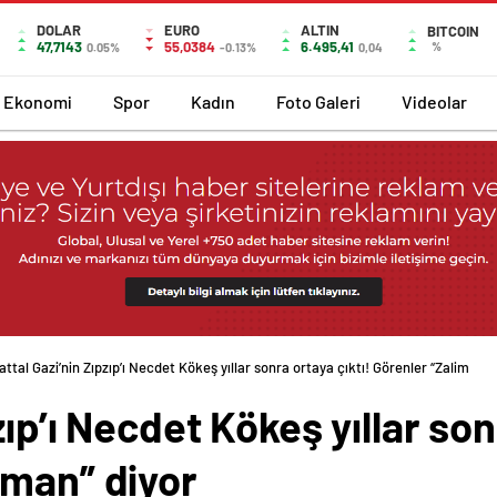
DOLAR
EURO
ALTIN
BITCOIN
47,7143
55,0384
6.495,41
%
0.05%
-0.13%
0,04
Ekonomi
Spor
Kadın
Foto Galeri
Videolar
attal Gazi’nin Zıpzıp’ı Necdet Kökeş yıllar sonra ortaya çıktı! Görenler “Zalim Za
zıp’ı Necdet Kökeş yıllar son
aman” diyor