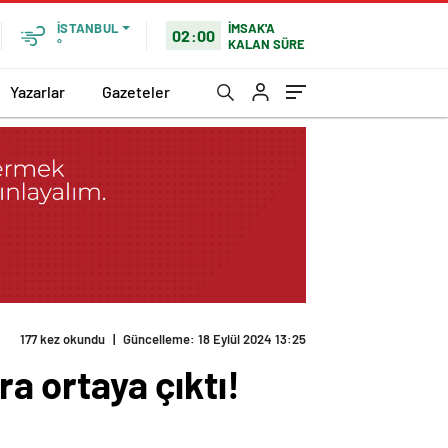
İMSAK'A
İSTANBUL
02:00
KALAN SÜRE
°
Yazarlar
Gazeteler
man” diyor
ra ortaya çıktı!