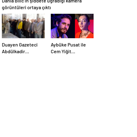
görüntüleri ortaya çıktı
Duayen Gazeteci
Aybüke Pusat ile
Abdülkadir
Cem Yiğit
Ekmekçioğlu
Üzümoğlu’nun
Emet’te Toprağa
takipçi sayısı arttı
Verildi