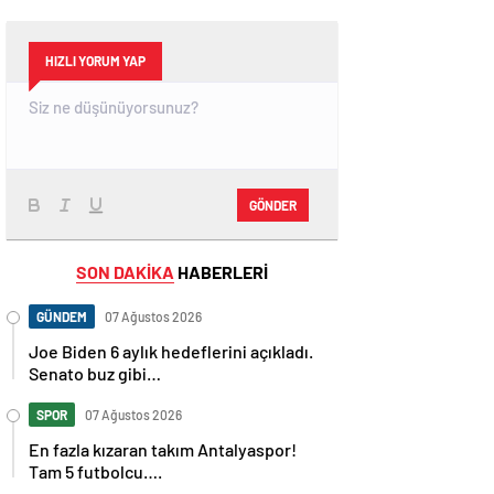
HIZLI YORUM YAP
GÖNDER
SON DAKİKA
HABERLERİ
GÜNDEM
07 Ağustos 2026
Joe Biden 6 aylık hedeflerini açıkladı.
Senato buz gibi…
SPOR
07 Ağustos 2026
En fazla kızaran takım Antalyaspor!
Tam 5 futbolcu….