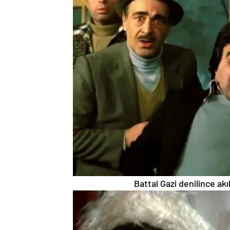
Battal Gazi denilince akı