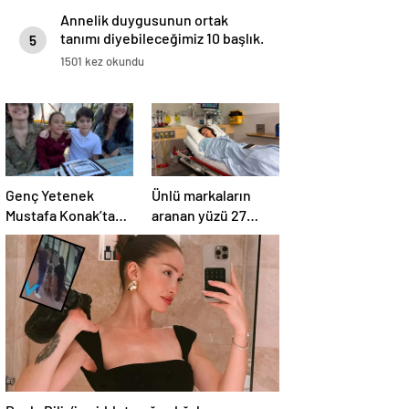
Annelik duygusunun ortak
tanımı diyebileceğimiz 10 başlık.
5
1501 kez okundu
Genç Yetenek
Ünlü markaların
Mustafa Konak’tan
aranan yüzü 27
20. Proje Müjdesi
yaşında hayatını
kaybetti
Danla Bilic’in şiddete uğradığı kamera