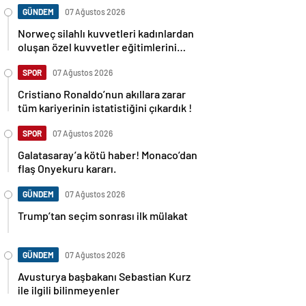
GÜNDEM
07 Ağustos 2026
Norweç silahlı kuvvetleri kadınlardan
oluşan özel kuvvetler eğitimlerini
başlattı.
SPOR
07 Ağustos 2026
Cristiano Ronaldo’nun akıllara zarar
tüm kariyerinin istatistiğini çıkardık !
SPOR
07 Ağustos 2026
Galatasaray’a kötü haber! Monaco’dan
flaş Onyekuru kararı.
GÜNDEM
07 Ağustos 2026
Trump’tan seçim sonrası ilk mülakat
GÜNDEM
07 Ağustos 2026
Avusturya başbakanı Sebastian Kurz
ile ilgili bilinmeyenler