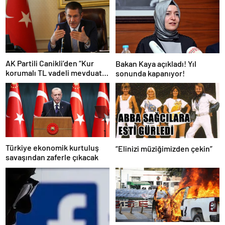
AK Partili Canikli’den “Kur
Bakan Kaya açıkladı! Yıl
korumalı TL vadeli mevduat
sonunda kapanıyor!
sistemi” açıklaması!
Türkiye ekonomik kurtuluş
“Elinizi müziğimizden çekin”
savaşından zaferle çıkacak