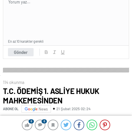
En az 10 karakter gerekli
Gönder
114 okunma
T.C. ÖDEMİŞ 1. ASLİYE HUKUK
MAHKEMESİNDEN
21 Şubat 2025 02:24
ABONE OL
News
T.C. ÖDEMİŞ 1. ASLİYE HUKUK MAHKEMESİNDEN
0
0
0
0
ESAS NO :
2025/38-40-42-44-46-48-50-52-54-56-58-