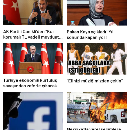
AK Partili Canikli’den “Kur
Bakan Kaya açıkladı! Yıl
korumalı TL vadeli mevduat
sonunda kapanıyor!
sistemi” açıklaması!
Türkiye ekonomik kurtuluş
“Elinizi müziğimizden çekin”
savaşından zaferle çıkacak
Meksika’da yerel seçimlere