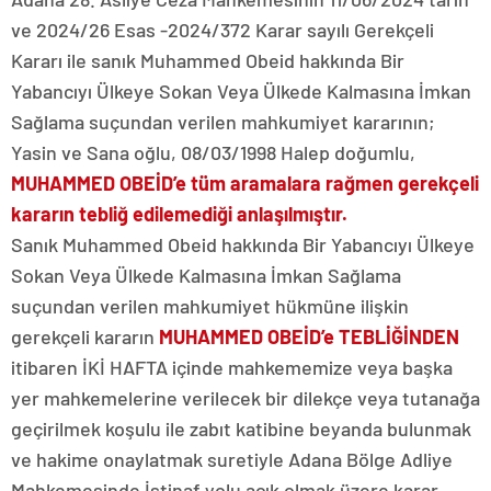
ve 2024/26 Esas -2024/372 Karar sayılı Gerekçeli
Kararı ile sanık Muhammed Obeid hakkında Bir
Yabancıyı Ülkeye Sokan Veya Ülkede Kalmasına İmkan
Sağlama suçundan verilen mahkumiyet kararının;
Yasin ve Sana oğlu, 08/03/1998 Halep doğumlu,
MUHAMMED OBEİD’e
tüm aramalara rağmen gerekçeli
kararın tebliğ edilemediği anlaşılmıştır.
Sanık Muhammed Obeid hakkında Bir Yabancıyı Ülkeye
Sokan Veya Ülkede Kalmasına İmkan Sağlama
suçundan verilen mahkumiyet hükmüne ilişkin
gerekçeli kararın
MUHAMMED OBEİD’e
TEBLİĞİNDEN
itibaren İKİ HAFTA içinde mahkememize veya başka
yer mahkemelerine verilecek bir dilekçe veya tutanağa
geçirilmek koşulu ile zabıt katibine beyanda bulunmak
ve hakime onaylatmak suretiyle Adana Bölge Adliye
Mahkemesinde İstinaf yolu açık olmak üzere karar