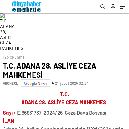
123 okunma
T.C. ADANA 28. ASLİYE CEZA
MAHKEMESİ
21 Şubat 2025 02:24
ABONE OL
News
T.C.
ADANA 28. ASLİYE CEZA MAHKEMESİ
Sayı :
E.66831737-2024/26-Ceza Dava Dosyası
İLAN
Adana 28. Asliye Ceza Mahkemesinin 11/06/2024 tarih