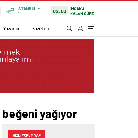
İMSAK'A
İSTANBUL
02:00
KALAN SÜRE
°
Yazarlar
Gazeteler
 beğeni yağıyor
HIZLI YORUM YAP