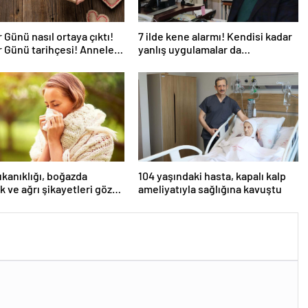
 Günü nasıl ortaya çıktı!
7 ilde kene alarmı! Kendisi kadar
 Günü tarihçesi! Anneler
yanlış uygulamalar da
k kez ne zaman kutlandı?
öldürüyor… Sakın bu hataları
yapmayın
ıkanıklığı, boğazda
104 yaşındaki hasta, kapalı kalp
ık ve ağrı şikayetleri göz
ameliyatıyla sağlığına kavuştu
ilmemeli! Burun
lığının nedenleri… Tat ve
ybı neden olur?