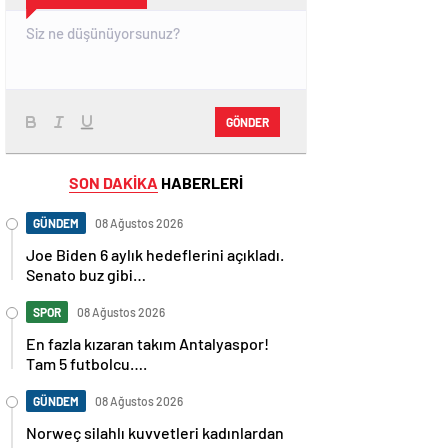
GÖNDER
SON DAKİKA
HABERLERİ
GÜNDEM
08 Ağustos 2026
Joe Biden 6 aylık hedeflerini açıkladı.
Senato buz gibi…
SPOR
08 Ağustos 2026
En fazla kızaran takım Antalyaspor!
Tam 5 futbolcu….
GÜNDEM
08 Ağustos 2026
Norweç silahlı kuvvetleri kadınlardan