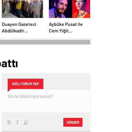
Duayen Gazeteci
Aybüke Pusat ile
Abdülkadir
Cem Yiğit
Ekmekçioğlu
Üzümoğlu’nun
Emet’te Toprağa
takipçi sayısı arttı
Verildi
attı
HIZLI YORUM YAP
GÖNDER