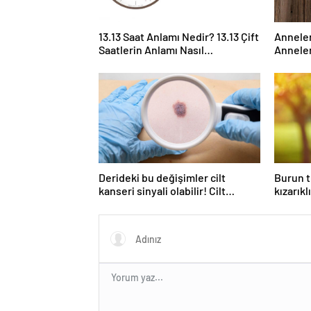
13.13 Saat Anlamı Nedir? 13.13 Çift
Anneler
Saatlerin Anlamı Nasıl
Anneler
Yorumlanır?
Günü il
Derideki bu değişimler cilt
Burun t
kanseri sinyali olabilir! Cilt
kızarıkl
kanserinden korunmanın yolları
ardı ed
tıkanık
koku ka