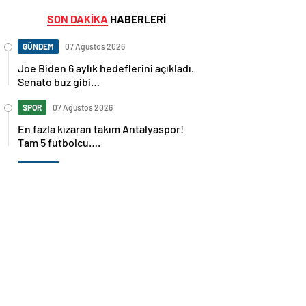
SON DAKİKA
HABERLERİ
GÜNDEM
07 Ağustos 2026
Joe Biden 6 aylık hedeflerini açıkladı.
Senato buz gibi…
SPOR
07 Ağustos 2026
En fazla kızaran takım Antalyaspor!
Tam 5 futbolcu….
GÜNDEM
07 Ağustos 2026
Norweç silahlı kuvvetleri kadınlardan
oluşan özel kuvvetler eğitimlerini
başlattı.
SPOR
07 Ağustos 2026
Cristiano Ronaldo’nun akıllara zarar
tüm kariyerinin istatistiğini çıkardık !
SPOR
07 Ağustos 2026