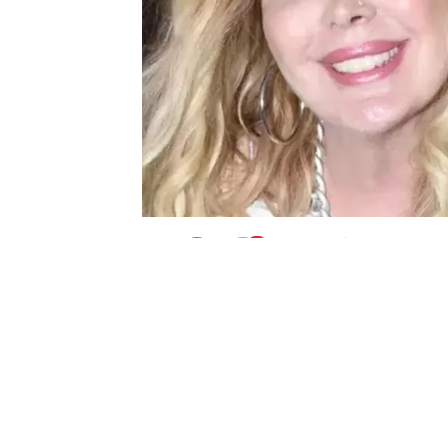
0
BEĞENDİM
ABONE OL
Assolistlik yaptığı dönemdeki güzelliği 
sinema oyuncusu
Harika Avcı
, zor günl
kirasını dahi ödeyemediği öğrenildi.
“ÖLÜMÜNÜ BEKLİYOR”
Onur Akay ünlü oyuncunun hayatına dair