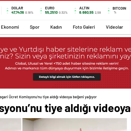
DOLAR
EURO
ALTIN
BITCOIN
47,7436
55,2510
6.660,55
%
0.18%
0.32%
2,59
Ekonomi
Spor
Kadın
Foto Galeri
Videolar
sgari Ücret Komisyonu’nu tiye aldığı videoya beğeni yağıyor
yonu’nu tiye aldığı videoya