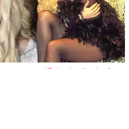
0
News
ve şarkılarıyla büyük bir şöhrete kavuşan ünlü şarkıcı ve
er geçiriyor. Maddi sıkıntılar yaşadığı bilinen Avcı’nın
 yeni bilgileri paylaştı. Akay “Harika Hanım maalesef