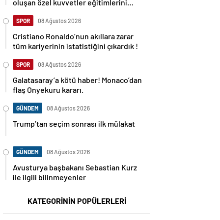
oluşan özel kuvvetler eğitimlerini
başlattı.
SPOR
08 Ağustos 2026
Cristiano Ronaldo’nun akıllara zarar
tüm kariyerinin istatistiğini çıkardık !
SPOR
08 Ağustos 2026
Galatasaray’a kötü haber! Monaco’dan
flaş Onyekuru kararı.
GÜNDEM
08 Ağustos 2026
Trump’tan seçim sonrası ilk mülakat
GÜNDEM
08 Ağustos 2026
Avusturya başbakanı Sebastian Kurz
ile ilgili bilinmeyenler
KATEGORİNİN POPÜLERLERİ