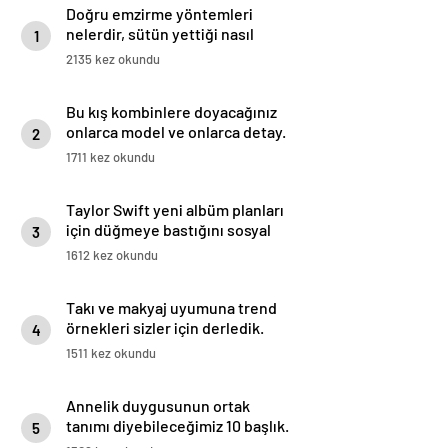
Doğru emzirme yöntemleri
nelerdir, sütün yettiği nasıl
1
anlaşılır?
2135 kez okundu
Bu kış kombinlere doyacağınız
onlarca model ve onlarca detay.
2
1711 kez okundu
Taylor Swift yeni albüm planları
için düğmeye bastığını sosyal
3
medyadan duyurdu!
1612 kez okundu
Takı ve makyaj uyumuna trend
örnekleri sizler için derledik.
4
1511 kez okundu
Annelik duygusunun ortak
tanımı diyebileceğimiz 10 başlık.
5