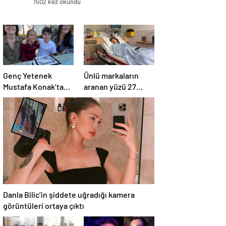
1502 kez okundu
Genç Yetenek
Ünlü markaların
Mustafa Konak’tan
aranan yüzü 27
20. Proje Müjdesi
yaşında hayatını
kaybetti
Danla Bilic’in şiddete uğradığı kamera
görüntüleri ortaya çıktı