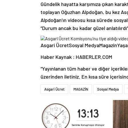
Gündelik hayatta karşımıza çıkan karak
toplayan Oğuzhan Alpdoğan, bu kez Asgar
Alpdoğan’ın videosu kısa sürede sosya
“Durum ancak bu kadar güzel anlatılı
Asgari ÜcretSosyal MedyaMagazinYaş
Haber Kaynak : HABERLER.COM
“Yayınlanan tüm haber ve diğer içerikler i
üzerinden iletiniz. En kısa süre içerisin
Asgari Ücret
MAGAZİN
Sosyal Medya