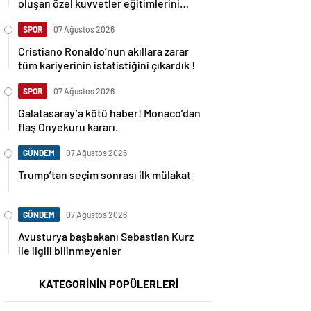
oluşan özel kuvvetler eğitimlerini
başlattı.
SPOR
07 Ağustos 2026
Cristiano Ronaldo’nun akıllara zarar
tüm kariyerinin istatistiğini çıkardık !
SPOR
07 Ağustos 2026
Galatasaray’a kötü haber! Monaco’dan
flaş Onyekuru kararı.
GÜNDEM
07 Ağustos 2026
Trump’tan seçim sonrası ilk mülakat
GÜNDEM
07 Ağustos 2026
Avusturya başbakanı Sebastian Kurz
ile ilgili bilinmeyenler
KATEGORİNİN POPÜLERLERİ