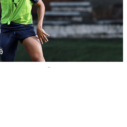
0
News
mayan 21 yaşındaki genç yeteneği Bartuğ Elmaz’ın
hot’un da kiralık olarak teklif gönderdiği Elmaz için
i.