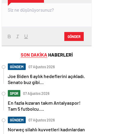
GÖNDER
SON DAKİKA
HABERLERİ
GÜNDEM
07 Ağustos 2026
Joe Biden 6 aylık hedeflerini açıkladı.
Senato buz gibi…
SPOR
07 Ağustos 2026
En fazla kızaran takım Antalyaspor!
Tam 5 futbolcu….
GÜNDEM
07 Ağustos 2026
Norweç silahlı kuvvetleri kadınlardan