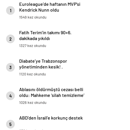
Euroleague’de haftanın MVP’si
Kendrick Nunn oldu
1
1549 kez okundu
Fatih Terim’in takımı 90+6.
dakikada yıkıldı
2
1327 kez okundu
Diabate’ye Trabzonspor
yönetiminden kesik! .
3
1120 kez okundu
Ablasını öldürmüştü cezası belli
oldu: Mahkeme ‘silah temizleme’
4
yalanını yutmadı
1026 kez okundu
ABD’den İsrail’e korkunç destek
5