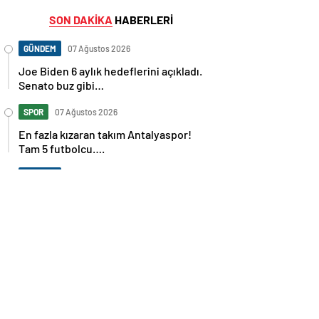
SON DAKİKA
HABERLERİ
GÜNDEM
07 Ağustos 2026
Joe Biden 6 aylık hedeflerini açıkladı.
Senato buz gibi…
SPOR
07 Ağustos 2026
En fazla kızaran takım Antalyaspor!
Tam 5 futbolcu….
GÜNDEM
07 Ağustos 2026
Norweç silahlı kuvvetleri kadınlardan
oluşan özel kuvvetler eğitimlerini
başlattı.
SPOR
07 Ağustos 2026
Cristiano Ronaldo’nun akıllara zarar
tüm kariyerinin istatistiğini çıkardık !
SPOR
07 Ağustos 2026