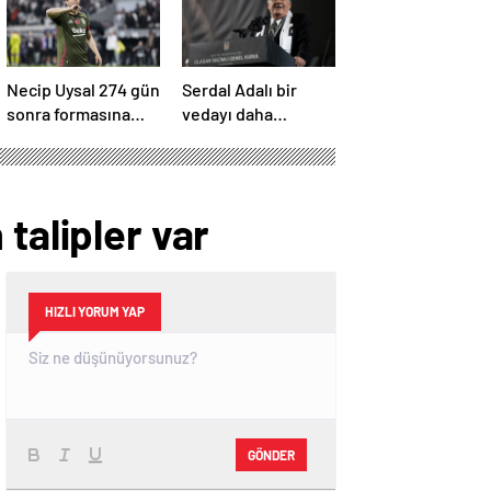
Necip Uysal 274 gün
Serdal Adalı bir
sonra formasına
vedayı daha
kavuştu
açıkladı! “Satın alma
opsiyonunu
kullanacaklar”
talipler var
HIZLI YORUM YAP
GÖNDER