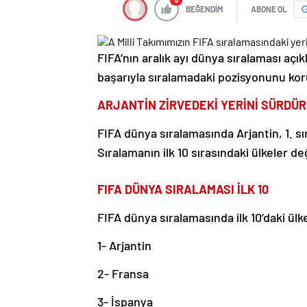
0
BEĞENDİM
ABONE OL
FIFA’nın aralık ayı dünya sıralaması açık
başarıyla sıralamadaki pozisyonunu ko
ARJANTİN ZİRVEDEKİ YERİNİ SÜRDÜ
FIFA dünya sıralamasında Arjantin, 1. sı
Sıralamanın ilk 10 sırasındaki ülkeler d
FIFA DÜNYA SIRALAMASI İLK 10
FIFA dünya sıralamasında ilk 10’daki ülke
1- Arjantin
2- Fransa
3- İspanya