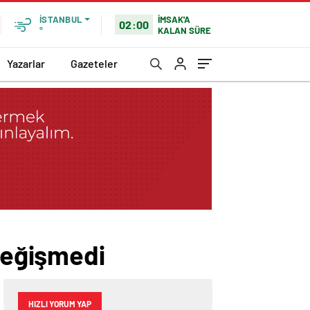
İMSAK'A
İSTANBUL
02:00
KALAN SÜRE
°
Yazarlar
Gazeteler
 değişmedi
HIZLI YORUM YAP