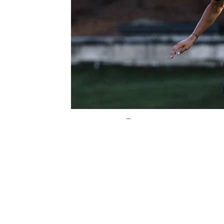
0
BEĞENDİM
ABONE OL
Fenerbahçe’nin fazla forma şansı bula
yurtiçi ve yurtdışından talipleri var.
Geçtiğimiz günlerde Belçika ekibi Beersc
Süper Lig’den de iki takım devreye gird