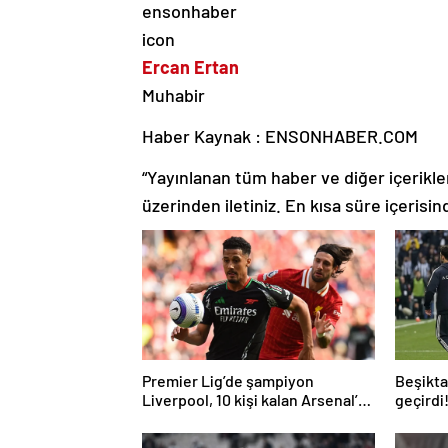
Ercan Ertan
Muhabir
Haber Kaynak : ENSONHABER.COM
“Yayınlanan tüm haber ve diğer içerikler i
üzerinden iletiniz. En kısa süre içerisin
Premier Lig’de şampiyon
Beşiktaş
Liverpool, 10 kişi kalan Arsenal’e
geçirdi
takıldı
geldi…