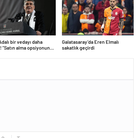
Adalı bir vedayı daha
Galatasaray’da Eren Elmalı
ı! “Satın alma opsiyonunu
sakatlık geçirdi
caklar”