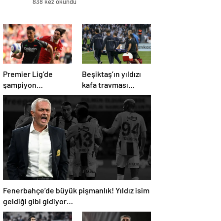
838 kez okundu
Premier Lig’de
Beşiktaş’ın yıldızı
şampiyon
kafa travması
Liverpool, 10 kişi
geçirdi!
kalan Arsenal’e
Beşiktaş’tan
takıldı
açıklama geldi…
Fenerbahçe’de büyük pişmanlık! Yıldız isim
geldiği gibi gidiyor…