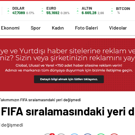
DOLAR
EURO
ALTIN
BITCOIN
47,7089
55,1692
6.665,28
%
0.17%
0.28%
2,66
Ekonomi
Spor
Kadın
Foto Galeri
Videolar
i Takımımızın FIFA sıralamasındaki yeri değişmedi
n FIFA sıralamasındaki yeri