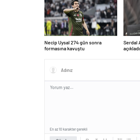
Necip Uysal 274 gün sonra
Serdal 
formasına kavuştu
açıklad
kullana
En az 10 karakter gerekli