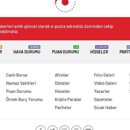
berleri anlık güncel olarak e-posta adresiniz üzerinden takip
ebilirsiniz.
K
TAHMİNİ
LİG
EKONOMİ
E
R
HAVA DURUMU
PUAN DURUMU
HISSELER
PARI
Canlı Borsa
Altınlar
Foto Galeri
Namaz Vakitleri
Dövizler
Video Galeri
Puan Durumu
Hisseler
Yazarlar
Örnek Burç Yorumu
Kripto Paralar
Gazeteler
Pariteler
Sıcak Haber