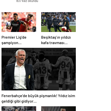
837 kez okundu
Premier Lig’de
Beşiktaş’ın yıldızı
şampiyon
kafa travması
Liverpool, 10 kişi
geçirdi!
kalan Arsenal’e
Beşiktaş’tan
takıldı
açıklama geldi…
Fenerbahçe’de büyük pişmanlık! Yıldız isim
geldiği gibi gidiyor…