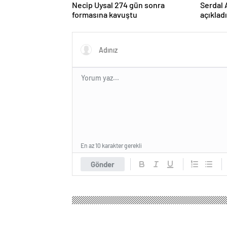
Necip Uysal 274 gün sonra
Serdal 
formasına kavuştu
açıklad
kullana
En az 10 karakter gerekli
Gönder