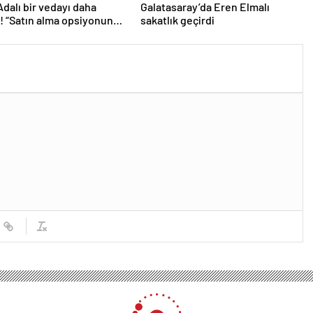
Adalı bir vedayı daha
Galatasaray’da Eren Elmalı
ı! “Satın alma opsiyonunu
sakatlık geçirdi
caklar”