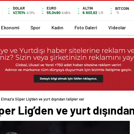
DOLAR
EURO
ALTIN
BITCOIN
47,7074
55,0490
6.603,92
%
0.17%
0.05%
1,71
Ekonomi
Spor
Kadın
Foto Galeri
Videolar
Elmaz’a Süper Lig’den ve yurt dışından talipler var
er Lig’den ve yurt dışından 