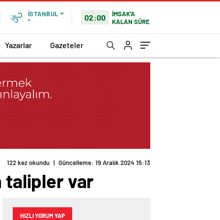
İMSAK'A
İSTANBUL
02:00
KALAN SÜRE
°
Yazarlar
Gazeteler
122 kez okundu
|
Güncelleme: 19 Aralık 2024 15:13
talipler var
HIZLI YORUM YAP