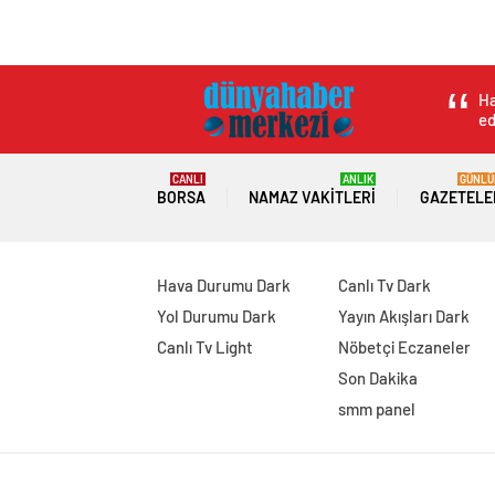
Ha
ed
CANLI
ANLIK
GÜNLÜ
BORSA
NAMAZ VAKITLERI
GAZETELE
Hava Durumu Dark
Canlı Tv Dark
Yol Durumu Dark
Yayın Akışları Dark
Canlı Tv Light
Nöbetçi Eczaneler
Son Dakika
smm panel