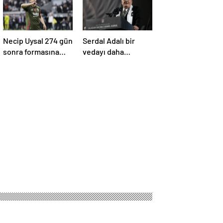
Necip Uysal 274 gün
Serdal Adalı bir
sonra formasına
vedayı daha
kavuştu
açıkladı! “Satın alma
opsiyonunu
kullanacaklar”