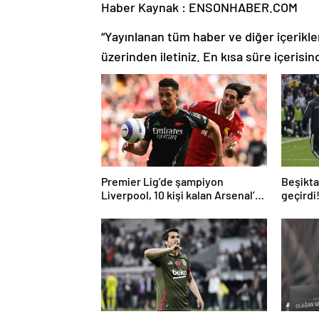
Haber Kaynak : ENSONHABER.COM
“Yayınlanan tüm haber ve diğer içerikler i
üzerinden iletiniz. En kısa süre içerisin
Premier Lig’de şampiyon
Beşiktaş
Liverpool, 10 kişi kalan Arsenal’e
geçirdi
takıldı
geldi…