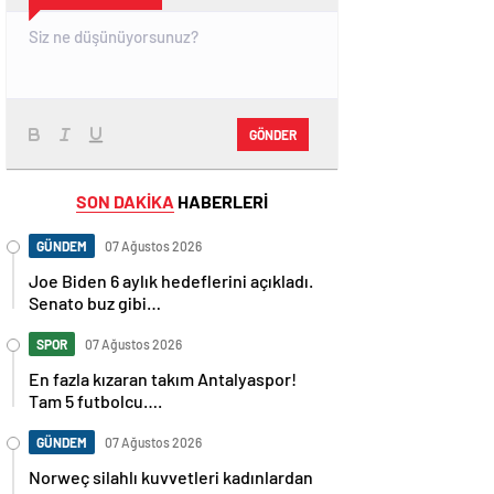
GÖNDER
SON DAKİKA
HABERLERİ
GÜNDEM
07 Ağustos 2026
Joe Biden 6 aylık hedeflerini açıkladı.
Senato buz gibi…
SPOR
07 Ağustos 2026
En fazla kızaran takım Antalyaspor!
Tam 5 futbolcu….
GÜNDEM
07 Ağustos 2026
Norweç silahlı kuvvetleri kadınlardan