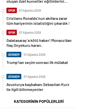
oluşan özel kuvvetler eğitimlerini
başlattı.
SPOR
07 Ağustos 2026
Cristiano Ronaldo’nun akıllara zarar
tüm kariyerinin istatistiğini çıkardık !
SPOR
07 Ağustos 2026
Galatasaray’a kötü haber! Monaco’dan
flaş Onyekuru kararı.
GÜNDEM
07 Ağustos 2026
Trump’tan seçim sonrası ilk mülakat
GÜNDEM
07 Ağustos 2026
Avusturya başbakanı Sebastian Kurz
ile ilgili bilinmeyenler
KATEGORİNİN POPÜLERLERİ