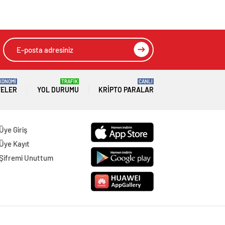
KONOMİ
TRAFİK
CANLI
TELER
YOL DURUMU
KRIPTO PARALAR
Üye Giriş
Üye Kayıt
Şifremi Unuttum