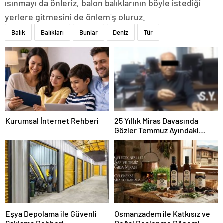
ısınmayı da önleriz, balon balıklarının böyle istediği
yerlere gitmesini de önlemiş oluruz.
Balık
Balıkları
Bunlar
Deniz
Tür
Kurumsal İnternet Rehberi
25 Yıllık Miras Davasında
Gözler Temmuz Ayındaki
Karar Duruşmasına Çevrildi
Eşya Depolama ile Güvenli
Osmanzadem ile Katkısız ve
Saklama Rehberi
Doğal Beslenme Dönemi