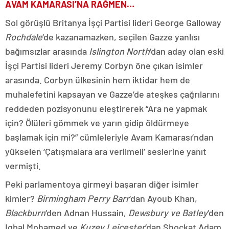
AVAM KAMARASI’NA RAĞMEN…
Sol görüşlü Britanya İşçi Partisi lideri George Galloway
Rochdale
‘de kazanamazken, seçilen Gazze yanlısı
bağımsızlar arasında
Islington North
‘dan aday olan eski
İşçi Partisi lideri Jeremy Corbyn öne çıkan isimler
arasında. Corbyn ülkesinin hem iktidar hem de
muhalefetini kapsayan ve Gazze’de ateşkes çağrılarını
reddeden pozisyonunu eleştirerek “Ara ne yapmak
için? Ölüleri gömmek ve yarın gidip öldürmeye
başlamak için mi?” cümleleriyle Avam Kamarası’ndan
yükselen ‘Çatışmalara ara verilmeli’ seslerine yanıt
vermişti.
Peki parlamentoya girmeyi başaran diğer isimler
kimler?
Birmingham Perry Barr
‘dan Ayoub Khan,
Blackburn
‘den Adnan Hussain,
Dewsbury ve Batley
‘den
Iqbal Mohamed ve
Kuzey Leicester
‘dan Shockat Adam