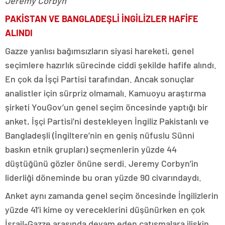
Jeremy Corbyn
PAKİSTAN VE BANGLADEŞLİ İNGİLİZLER HAFİFE
ALINDI
Gazze yanlısı bağımsızların siyasi hareketi, genel
seçimlere hazırlık sürecinde ciddi şekilde hafife alındı. ​
En çok da İşçi Partisi tarafından. Ancak sonuçlar
analistler için sürpriz olmamalı. Kamuoyu araştırma
şirketi YouGov’un genel seçim öncesinde yaptığı bir
anket, İşçi Partisi’ni destekleyen İngiliz Pakistanlı ve
Bangladeşli (İngiltere’nin en geniş nüfuslu Sünni
baskın etnik grupları) seçmenlerin yüzde 44
düştüğünü gözler önüne serdi. Jeremy Corbyn’in
liderliği döneminde bu oran yüzde 90 civarındaydı.
Anket aynı zamanda genel seçim öncesinde İngilizlerin
yüzde 41’i kime oy vereceklerini düşünürken en çok
İsrail-Gazze arasında devam eden çatışmalara ilişkin