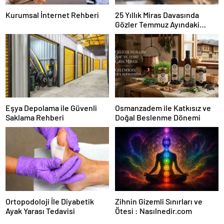
Kurumsal İnternet Rehberi
25 Yıllık Miras Davasında
Gözler Temmuz Ayındaki
Karar Duruşmasına Çevrildi
Eşya Depolama ile Güvenli
Osmanzadem ile Katkısız ve
Saklama Rehberi
Doğal Beslenme Dönemi
Ortopodoloji İle Diyabetik
Zihnin Gizemli Sınırları ve
Ayak Yarası Tedavisi
Ötesi : Nasılnedir.com