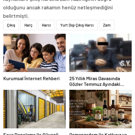
olduğunu ancak rakamın henüz netleşmediğini
belirtmişti.
Çıkış
Harç
Harcı
Yurt Dışı Çıkış Harcı
Zam
Kurumsal İnternet Rehberi
25 Yıllık Miras Davasında
Gözler Temmuz Ayındaki
Karar Duruşmasına Çevrildi
Eşya Depolama ile Güvenli
Osmanzadem ile Katkısız ve