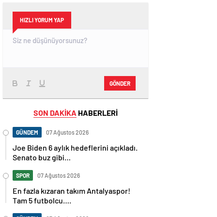
HIZLI YORUM YAP
GÖNDER
SON DAKİKA
HABERLERİ
GÜNDEM
07 Ağustos 2026
Joe Biden 6 aylık hedeflerini açıkladı.
Senato buz gibi…
SPOR
07 Ağustos 2026
En fazla kızaran takım Antalyaspor!
Tam 5 futbolcu….