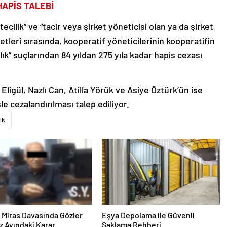
HAPİS TALEBİ
cilik” ve “tacir veya şirket yöneticisi olan ya da şirket
yetleri sırasında, kooperatif yöneticilerinin kooperatifin
ılık” suçlarından 84 yıldan 275 yıla kadar hapis cezası
ligül, Nazlı Can, Atilla Yörük ve Asiye Öztürk’ün ise
le cezalandırılması talep ediliyor.
ık
ık Miras Davasında Gözler
Eşya Depolama ile Güvenli
 Ayındaki Karar
Saklama Rehberi