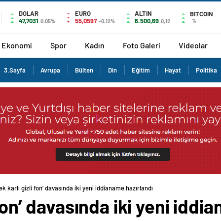
DOLAR
EURO
ALTIN
BITCOIN
47,7031
55,0597
6.500,69
%
0.05%
-0.12%
0,12
Ekonomi
Spor
Kadın
Foto Galeri
Videolar
3.Sayfa
Avrupa
Bülten
Din
Eğitim
Hayat
Politika
ek karlı gizli fon’ davasında iki yeni iddianame hazırlandı
 fon’ davasında iki yeni iddi