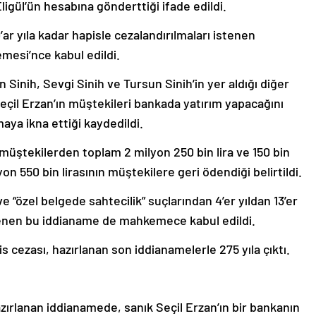
igül’ün hesabına gönderttiği ifade edildi.
0’ar yıla kadar hapisle cezalandırılmaları istenen
mesi’nce kabul edildi.
 Sinih, Sevgi Sinih ve Tursun Sinih’in yer aldığı diğer
eçil Erzan’ın müştekileri bankada yatırım yapacağını
ya ikna ettiği kaydedildi.
müştekilerden toplam 2 milyon 250 bin lira ve 150 bin
yon 550 bin lirasının müştekilere geri ödendiği belirtildi.
ve “özel belgede sahtecilik” suçlarından 4’er yıldan 13’er
istenen bu iddianame de mahkemece kabul edildi.
 cezası, hazırlanan son iddianamelerle 275 yıla çıktı.
zırlanan iddianamede, sanık Seçil Erzan’ın bir bankanın