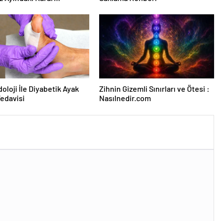
sına Çevrildi
oloji İle Diyabetik Ayak
Zihnin Gizemli Sınırları ve Ötesi :
Tedavisi
Nasılnedir.com