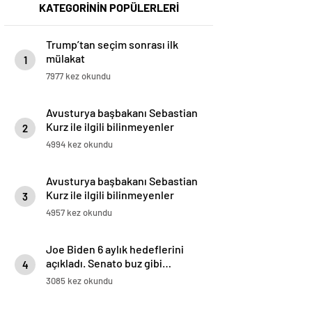
KATEGORİNİN POPÜLERLERİ
Trump’tan seçim sonrası ilk
mülakat
1
7977 kez okundu
Avusturya başbakanı Sebastian
Kurz ile ilgili bilinmeyenler
2
4994 kez okundu
Avusturya başbakanı Sebastian
Kurz ile ilgili bilinmeyenler
3
4957 kez okundu
Joe Biden 6 aylık hedeflerini
açıkladı. Senato buz gibi…
4
3085 kez okundu