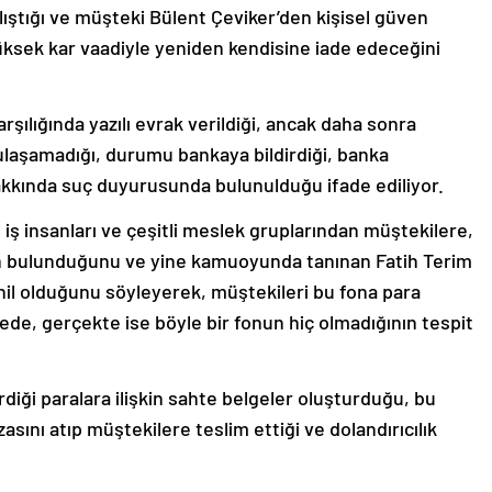
ıştığı ve müşteki Bülent Çeviker’den kişisel güven
 yüksek kar vaadiyle yeniden kendisine iade edeceğini
şılığında yazılı evrak verildiği, ancak daha sonra
 ulaşamadığı, durumu bankaya bildirdiği, banka
hakkında suç duyurusunda bulunulduğu ifade ediliyor.
 iş insanları ve çeşitli meslek gruplarından müştekilere,
 fon bulunduğunu ve yine kamuoyunda tanınan Fatih Terim
hil olduğunu söyleyerek, müştekileri bu fona para
mede, gerçekte ise böyle bir fonun hiç olmadığının tespit
diği paralara ilişkin sahte belgeler oluşturduğu, bu
asını atıp müştekilere teslim ettiği ve dolandırıcılık