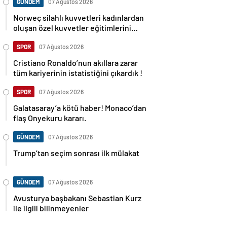
GÜNDEM
07 Ağustos 2026
Norweç silahlı kuvvetleri kadınlardan
oluşan özel kuvvetler eğitimlerini
başlattı.
SPOR
07 Ağustos 2026
Cristiano Ronaldo’nun akıllara zarar
tüm kariyerinin istatistiğini çıkardık !
SPOR
07 Ağustos 2026
Galatasaray’a kötü haber! Monaco’dan
flaş Onyekuru kararı.
GÜNDEM
07 Ağustos 2026
Trump’tan seçim sonrası ilk mülakat
GÜNDEM
07 Ağustos 2026
Avusturya başbakanı Sebastian Kurz
ile ilgili bilinmeyenler