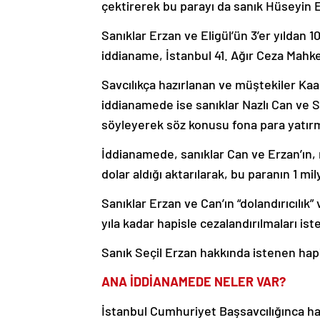
çektirerek bu parayı da sanık Hüseyin El
Sanıklar Erzan ve Eligül’ün 3’er yıldan 1
iddianame, İstanbul 41. Ağır Ceza Mahke
Savcılıkça hazırlanan ve müştekiler Kaan
iddianamede ise sanıklar Nazlı Can ve S
söyleyerek söz konusu fona para yatırma
İddianamede, sanıklar Can ve Erzan’ın, 
dolar aldığı aktarılarak, bu paranın 1 mil
Sanıklar Erzan ve Can’ın “dolandırıcılık” 
yıla kadar hapisle cezalandırılmaları 
Sanık Seçil Erzan hakkında istenen hapis
ANA İDDİANAMEDE NELER VAR?
İstanbul Cumhuriyet Başsavcılığınca ha