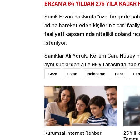
ERZAN’A 84 YILDAN 275 YILA KADAR 
Sanık Erzan hakkında “özel belgede sahte
adına hareket eden kişilerin ticari faali
faaliyeti kapsamında nitelikli dolandırıc
isteniyor.
Sanıklar Ali Yörük, Kerem Can, Hüseyin E
aynı suçlardan 3 ile 98 yıl arasında hapis
Ceza
Erzan
İddianame
Para
San
Kurumsal İnternet Rehberi
25 Yıll
Temmuz