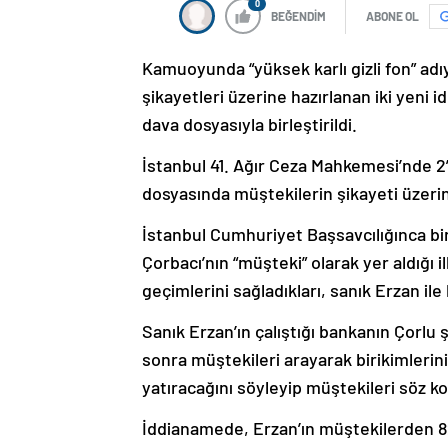
0
BEĞENDİM
ABONE OL
Kamuoyunda “yüksek karlı gizli fon” adıy
şikayetleri üzerine hazırlanan iki yeni
dava dosyasıyla birleştirildi.
İstanbul 41. Ağır Ceza Mahkemesi’nde 2’
dosyasında müştekilerin şikayeti üzerin
İstanbul Cumhuriyet Başsavcılığınca bi
Çorbacı’nın “müşteki” olarak yer aldığı 
geçimlerini sağladıkları, sanık Erzan ile
Sanık Erzan’ın çalıştığı bankanın Çorlu
sonra müştekileri arayarak birikimlerini 
yatıracağını söyleyip müştekileri söz ko
İddianamede, Erzan’ın müştekilerden 82 b