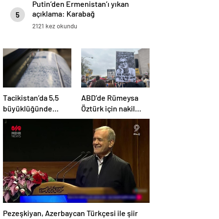
Putin’den Ermenistan’ı yıkan
açıklama: Karabağ
5
Azerbaycan’ın ayrılmaz bir
2121 kez okundu
parçasıdır!
Tacikistan’da 5,5
ABD’de Rümeysa
büyüklüğünde
Öztürk için nakil
deprem meydana
kararı
geldi
Pezeşkiyan, Azerbaycan Türkçesi ile şiir