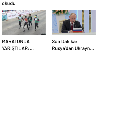
okudu
MARATONDA
Son Dakika:
YARIŞTILAR:
Rusya’dan Ukrayna
Robotlar ve insanlar
kararı! Kremlin
karşı karşıya!
duyurdu…