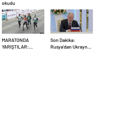
okudu
MARATONDA
Son Dakika:
YARIŞTILAR:
Rusya’dan Ukrayna
Robotlar ve insanlar
kararı! Kremlin
karşı karşıya!
duyurdu…