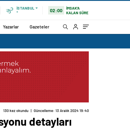
İMSAK'A
İSTANBUL
02:00
KALAN SÜRE
°
Yazarlar
Gazeteler
130 kez okundu
|
Güncelleme: 13 Aralık 2024 19:40
asyonu detayları