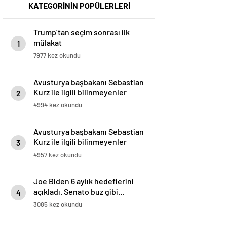
KATEGORİNİN POPÜLERLERİ
Trump’tan seçim sonrası ilk
mülakat
1
7977 kez okundu
Avusturya başbakanı Sebastian
Kurz ile ilgili bilinmeyenler
2
4994 kez okundu
Avusturya başbakanı Sebastian
Kurz ile ilgili bilinmeyenler
3
4957 kez okundu
Joe Biden 6 aylık hedeflerini
açıkladı. Senato buz gibi…
4
3085 kez okundu