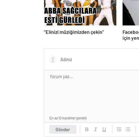
“Elinizi müziğimizden çekin”
Faceboo
için ye
En az 10 karakter gerekli
Gönder