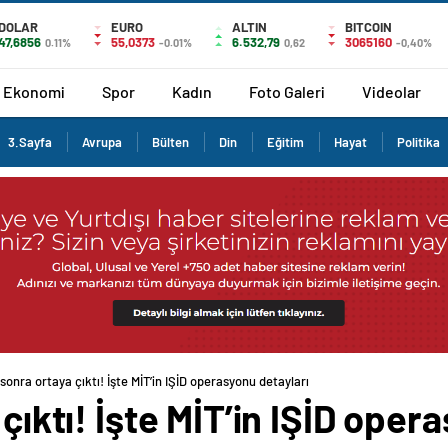
DOLAR
EURO
ALTIN
BITCOIN
47,6856
55,0373
6.532,79
3065160
0.11%
-0.01%
0,62
-0,40%
Ekonomi
Spor
Kadın
Foto Galeri
Videolar
3.Sayfa
Avrupa
Bülten
Din
Eğitim
Hayat
Politika
 sonra ortaya çıktı! İşte MİT’in IŞİD operasyonu detayları
 çıktı! İşte MİT’in IŞİD oper