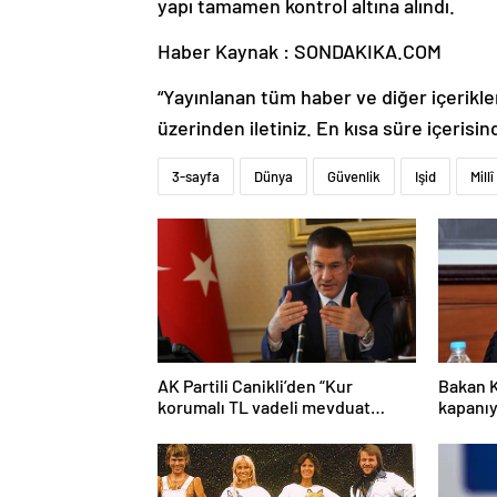
yapı tamamen kontrol altına alındı.
Haber Kaynak : SONDAKIKA.COM
“Yayınlanan tüm haber ve diğer içerikler i
üzerinden iletiniz. En kısa süre içerisin
3-sayfa
Dünya
Güvenlik
Işid
Mill
AK Partili Canikli’den “Kur
Bakan K
korumalı TL vadeli mevduat
kapanıy
sistemi” açıklaması!