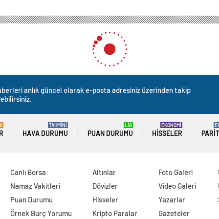
berleri anlık güncel olarak e-posta adresiniz üzerinden takip
ebilirsiniz.
K
TAHMİNİ
LİG
EKONOMİ
E
R
HAVA DURUMU
PUAN DURUMU
HISSELER
PARI
Canlı Borsa
Altınlar
Foto Galeri
Namaz Vakitleri
Dövizler
Video Galeri
Puan Durumu
Hisseler
Yazarlar
Örnek Burç Yorumu
Kripto Paralar
Gazeteler