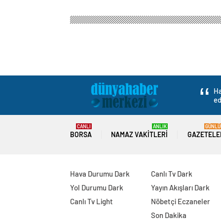
Ha
ed
CANLI
ANLIK
GÜNLÜ
BORSA
NAMAZ VAKITLERI
GAZETELE
Hava Durumu Dark
Canlı Tv Dark
Yol Durumu Dark
Yayın Akışları Dark
Canlı Tv Light
Nöbetçi Eczaneler
Son Dakika