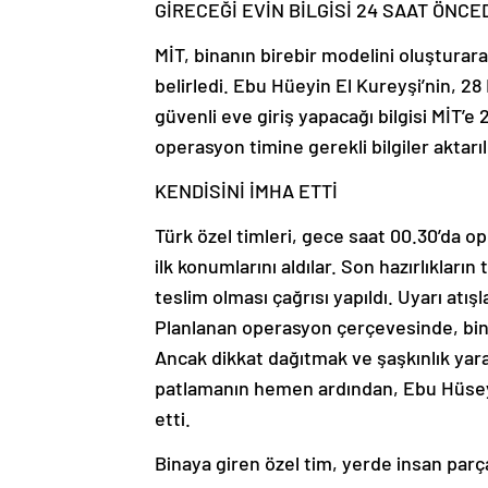
GİRECEĞİ EVİN BİLGİSİ 24 SAAT ÖNCE
MİT, binanın birebir modelini oluşturara
belirledi. Ebu Hüeyin El Kureyşi’nin, 2
güvenli eve giriş yapacağı bilgisi MİT’e 
operasyon timine gerekli bilgiler aktarıl
KENDİSİNİ İMHA ETTİ
Türk özel timleri, gece saat 00.30’da
ilk konumlarını aldılar. Son hazırlıkla
teslim olması çağrısı yapıldı. Uyarı atış
Planlanan operasyon çerçevesinde, binan
Ancak dikkat dağıtmak ve şaşkınlık yarat
patlamanın hemen ardından, Ebu Hüseyin
etti.
Binaya giren özel tim, yerde insan parça