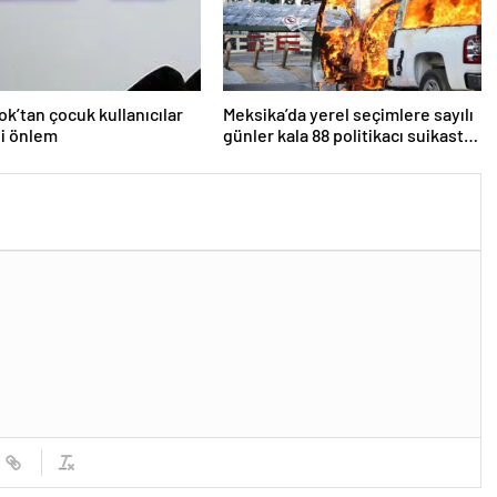
k’tan çocuk kullanıcılar
Meksika’da yerel seçimlere sayılı
ni önlem
günler kala 88 politikacı suikasta
kurban gitti