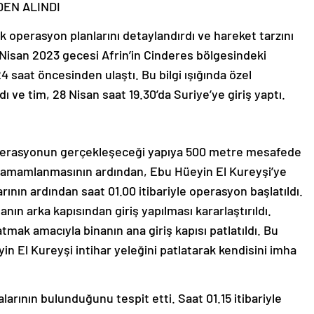
DEN ALINDI
k operasyon planlarını detaylandırdı ve hareket tarzını
8 Nisan 2023 gecesi Afrin’in Cinderes bölgesindeki
24 saat öncesinden ulaştı. Bu bilgi ışığında özel
dı ve tim, 28 Nisan saat 19.30’da Suriye’ye giriş yaptı.
 operasyonun gerçekleşeceği yapıya 500 metre mesafede
rın tamamlanmasının ardından, Ebu Hüeyin El Kureyşi’ye
larının ardından saat 01.00 itibariyle operasyon başlatıldı.
ın arka kapısından giriş yapılması kararlaştırıldı.
mak amacıyla binanın ana giriş kapısı patlatıldı. Bu
 El Kureyşi intihar yeleğini patlatarak kendisini imha
larının bulunduğunu tespit etti. Saat 01.15 itibariyle