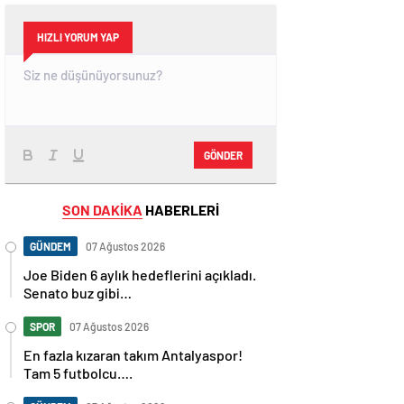
HIZLI YORUM YAP
GÖNDER
SON DAKİKA
HABERLERİ
GÜNDEM
07 Ağustos 2026
Joe Biden 6 aylık hedeflerini açıkladı.
Senato buz gibi…
SPOR
07 Ağustos 2026
En fazla kızaran takım Antalyaspor!
Tam 5 futbolcu….