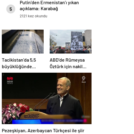
Putin’den Ermenistan’ı yıkan
açıklama: Karabağ
5
Azerbaycan’ın ayrılmaz bir
2121 kez okundu
parçasıdır!
Tacikistan’da 5,5
ABD’de Rümeysa
büyüklüğünde
Öztürk için nakil
deprem meydana
kararı
geldi
Pezeşkiyan, Azerbaycan Türkçesi ile şiir