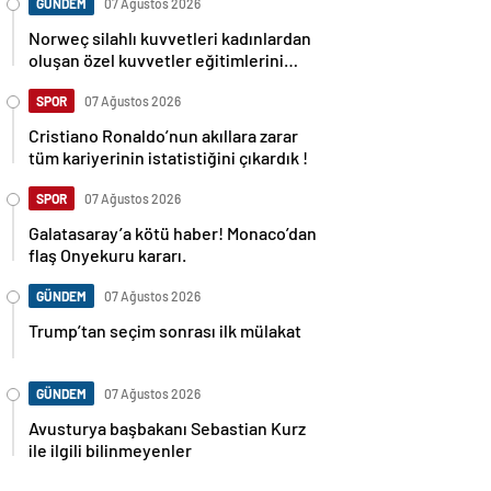
GÜNDEM
07 Ağustos 2026
Norweç silahlı kuvvetleri kadınlardan
oluşan özel kuvvetler eğitimlerini
başlattı.
SPOR
07 Ağustos 2026
Cristiano Ronaldo’nun akıllara zarar
tüm kariyerinin istatistiğini çıkardık !
SPOR
07 Ağustos 2026
Galatasaray’a kötü haber! Monaco’dan
flaş Onyekuru kararı.
GÜNDEM
07 Ağustos 2026
Trump’tan seçim sonrası ilk mülakat
GÜNDEM
07 Ağustos 2026
Avusturya başbakanı Sebastian Kurz
ile ilgili bilinmeyenler