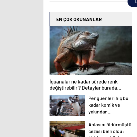
D
EN ÇOK OKUNANLAR
İguanalar ne kadar sürede renk
değiştirebilir ? Detaylar burada…
Penguenleri hiç bu
kadar komik ve
yakından
görmemiştiniz
Ablasını öldürmüştü
cezası belli oldu: