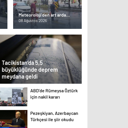
Meteoroloji’den art arda
uyarı: Kuvvetli yağış, rüzgar,
08 Ağustos 2026
toz taşınımı…
Tacikistan’da 5,5
büyüklüğünde deprem
meydana geldi
ABD’de Rümeysa Öztürk
için nakil kararı
Pezeşkiyan, Azerbaycan
Türkçesi ile şiir okudu