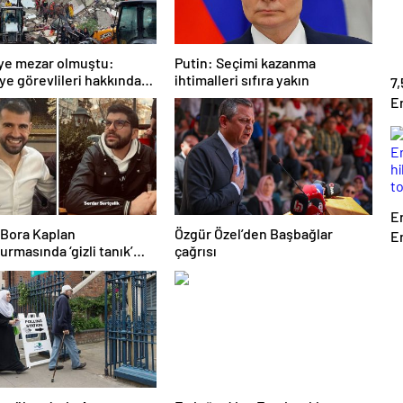
iye mezar olmuştu:
Putin: Seçimi kazanma
ye görevlileri hakkında
ihtimalleri sıfıra yakın
7,
yurusu kararı
E
E
Bora Kaplan
Özgür Özel’den Başbağlar
E
urmasında ‘gizli tanık’
çağrısı
h
amesi kabul edildi
t