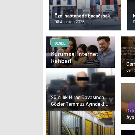
Özel hastanede bacağı sakat
kaldı… ‘İğne sorunu’ iddiası
08 Ağustos 2026
0
GENEL
Kurumsal İnternet
Rehberi
Osm
ve 
Dön
25 Yıllık Miras Davasında
Gözler Temmuz Ayındaki
Karar Duruşmasına Çevrildi
Orto
Aya