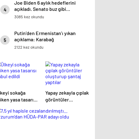
Joe Biden 6 aylık hedeflerini
açıkladı. Senato buz gibi…
4
3085 kez okundu
Putin’den Ermenistan’ı yıkan
açıklama: Karabağ
5
Azerbaycan’ın ayrılmaz bir
2122 kez okundu
parçasıdır!
lkeyi sokağa
Yapay zekayla çıplak
öken yasa tasarısı
görüntüler
bul edildi
oluşturup şantaj
yaptılar