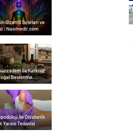
in Gizemli Sınırları ve
i : Nasılnedir.com
anzadem ile Katkısız
Doğal Beslenme
emi
podoloji İle Diyabetik
k Yarası Tedavisi