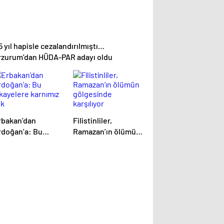
5 yıl hapisle cezalandırılmıştı…
rzurum’dan HÜDA-PAR adayı oldu
rbakan’dan
Filistinliler,
rdoğan’a: Bu
Ramazan’ın ölümün
ikayelere karnımız
gölgesinde
ok
karşılıyor