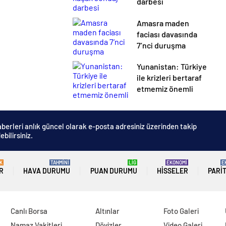
darbesi
Amasra maden
faciası davasında
7’nci duruşma
Yunanistan: Türkiye
ile krizleri bertaraf
etmemiz önemli
berleri anlık güncel olarak e-posta adresiniz üzerinden takip
ebilirsiniz.
K
TAHMİNİ
LİG
EKONOMİ
E
R
HAVA DURUMU
PUAN DURUMU
HISSELER
PARI
Canlı Borsa
Altınlar
Foto Galeri
Namaz Vakitleri
Dövizler
Video Galeri