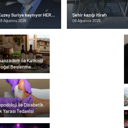
Kuzey Suriye kaynıyor HER
Şehir kazığı itirafı
AN PATLAYABİLİR
8 Ağustos 2026
08 Ağustos 2026
anzadem ile Katkısız
Doğal Beslenme
emi
podoloji İle Diyabetik
k Yarası Tedavisi