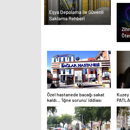
Eşya Depolama ile Güvenli
Saklama Rehberi
Zihn
Ötes
Özel hastanede bacağı sakat
Kuzey 
kaldı… ‘İğne sorunu’ iddiası
PATLA