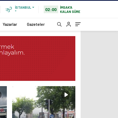
İMSAK'A
İSTANBUL
02:00
KALAN SÜRE
°
Yazarlar
Gazeteler