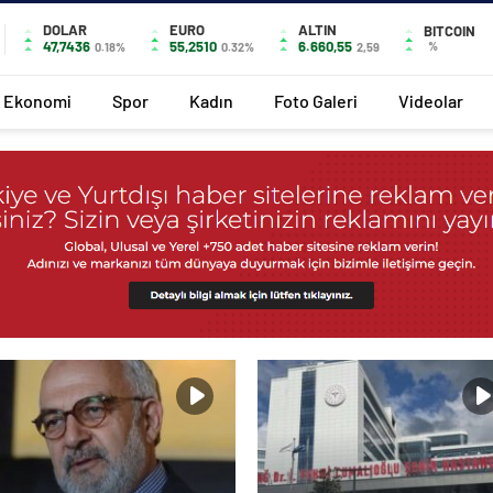
DOLAR
EURO
ALTIN
BITCOIN
47,7436
55,2510
6.660,55
%
0.18%
0.32%
2,59
Ekonomi
Spor
Kadın
Foto Galeri
Videolar