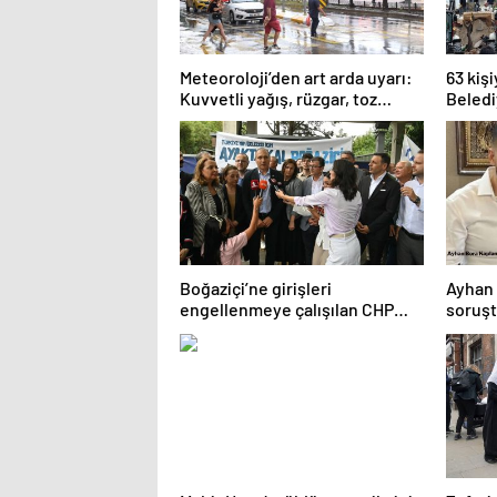
Meteoroloji’den art arda uyarı:
63 kiş
Kuvvetli yağış, rüzgar, toz
Beledi
taşınımı…
suç du
Boğaziçi’ne girişleri
Ayhan 
engellenmeye çalışılan CHP
soruşt
heyetinden tepki
iddian