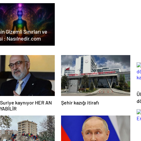
in Gizemli Sınırları ve
i : Nasılnedir.com
Ü
d
Suriye kaynıyor HER AN
Şehir kazığı itirafı
ka
YABİLİR