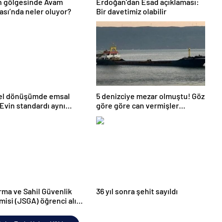
n gölgesinde Avam
Erdoğan’dan Esad açıklaması:
sı’nda neler oluyor?
Bir davetimiz olabilir
el dönüşümde emsal
5 denizciye mezar olmuştu! Göz
 Evin standardı aynı
göre göre can vermişler…
ma ve Sahil Güvenlik
36 yıl sonra şehit sayıldı
isi (JSGA) öğrenci alımı
ak