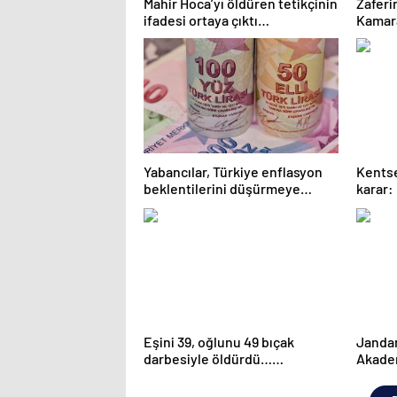
Mahir Hoca’yı öldüren tetikçinin
Zaferi
ifadesi ortaya çıktı…
Kamara
Yabancılar, Türkiye enflasyon
Kents
beklentilerini düşürmeye
karar:
başladı
olmalı
Eşini 39, oğlunu 49 bıçak
Jandar
darbesiyle öldürdü…
Akadem
‘Çocuğuna kıyan yaşamasın’
yapac