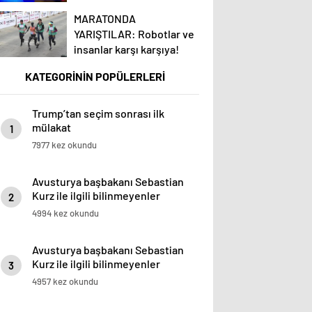
MARATONDA
YARIŞTILAR: Robotlar ve
insanlar karşı karşıya!
KATEGORİNİN POPÜLERLERİ
Trump’tan seçim sonrası ilk
mülakat
1
7977 kez okundu
Avusturya başbakanı Sebastian
Kurz ile ilgili bilinmeyenler
2
4994 kez okundu
Avusturya başbakanı Sebastian
Kurz ile ilgili bilinmeyenler
3
4957 kez okundu