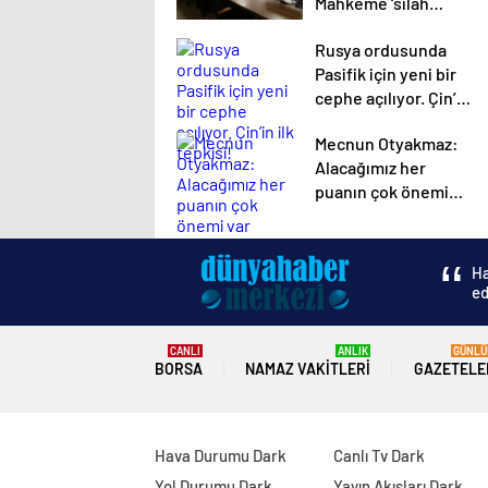
Mahkeme ‘silah
temizleme’ yalanını
Rusya ordusunda
yutmadı
Pasifik için yeni bir
cephe açılıyor. Çin’in
ilk tepkisi!
Mecnun Otyakmaz:
Alacağımız her
puanın çok önemi
var
Ha
ed
CANLI
ANLIK
GÜNLÜ
BORSA
NAMAZ VAKITLERI
GAZETELE
Hava Durumu Dark
Canlı Tv Dark
Yol Durumu Dark
Yayın Akışları Dark