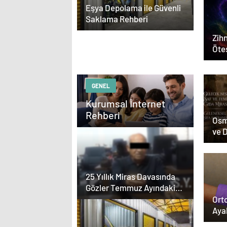
Eşya Depolama ile Güvenli
Saklama Rehberi
Zihn
Ötes
GENEL
Kurumsal İnternet
Rehberi
Osm
ve 
Dön
25 Yıllık Miras Davasında
Gözler Temmuz Ayındaki
Karar Duruşmasına Çevrildi
Orto
Aya