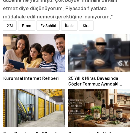
etmez diye düşünüyorum. Piyasada fiyatlara
müdahale edilmemesi gerektiğine inanıyorum.”
2'Si
Etme
Ev Sahibi
İfade
Kira
Kurumsal İnternet Rehberi
25 Yıllık Miras Davasında
Gözler Temmuz Ayındaki
Karar Duruşmasına Çevrildi