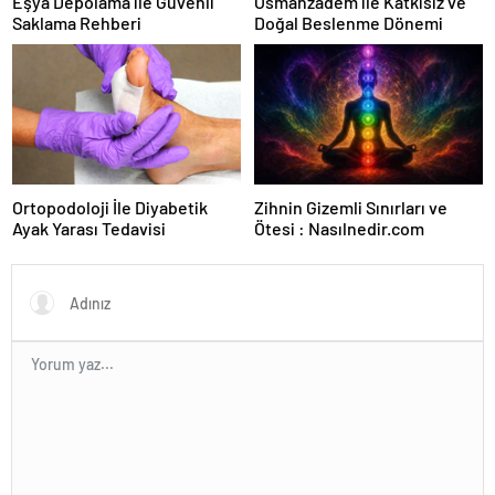
Eşya Depolama ile Güvenli
Osmanzadem ile Katkısız ve
Saklama Rehberi
Doğal Beslenme Dönemi
Ortopodoloji İle Diyabetik
Zihnin Gizemli Sınırları ve
Ayak Yarası Tedavisi
Ötesi : Nasılnedir.com