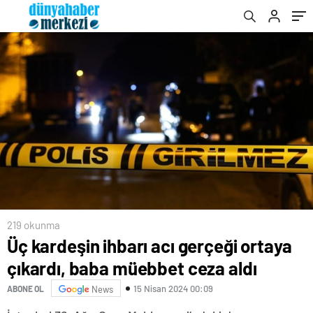
219 okunma
Üç kardeşin ihbarı acı gerçeği ortaya
çıkardı, baba müebbet ceza aldı
15 Nisan 2024 00:09
ABONE OL
News