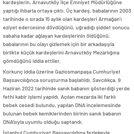
kardeşlerin, Arnavutköy İlçe Emniyet Müdürlüğüne
yaptığı ihbarla ortaya çıktı. Üç kardeş, babalarının 2003
tarihinde o sırada 15 aylık olan kardeşleri Armağan’ı
eziyet edercesine dövdüğünü, uğradığı şiddet sonucu
sabaha kadar ağlayan kardeşlerinin öldüğünü,
babalarının bu olayı gizlemek için bir arkadaşıyla
birlikte küçük kardeşlerini Arnavutköy Mezarlığına
gömdüğünü iddia ettiler.
Korkunç iddia üzerine Gaziosmanpaşa Cumhuriyet
Başsavcılığınca soruşturma başlatıldı. Savcılıkça, 9
Haziran 2022 tarihinde sanık babanın gösterdiği yerde
fethi kabir işlemi yapıldı. Açılan mezarda iki farklı
bebek cesedi bulundu, yapılan DNA incelemesinde
bulunan bebek kemiklerinden birinin sanık babanın
DNA’sıyla uyumlu olduğu saptandı.
İstanbul Cumhuriyet Başsavcılığına fezlekeyle