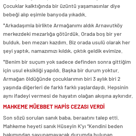
Çocuklar kalktığında bir üzüntü yaşamasınlar diye
bebeği alıp eşimle banyoda yıkadık.
*Arkadaşımla birlikte Armağanımı aldık Arnavutköy
merkezdeki mezarlığa götürdük. Orada boş bir yer
bulduk, ben mezarı kazdım. Biz orada usulü olarak her
şeyi yaptık, namazımızı kıldık, çıktık geldik evimize.
*Benim bir suçum yok sadece definden sonra gittiğim
için usul eksikliği yapıldı. Başka bir durum yoktur.
Armağan öldüğünde çocuklarımın biri 3 aylık biri 2
yaşında diğerleri de farklı farklı yaşlardaydı. Hepsinin
aynı ifadeyi vermesi de hayatın olağan akışına aykırıdır.
MAHKEME MÜEBBET HAPİS CEZASI VERDİ
Son sözü sorulan sanık baba, beraatını talep etti.
Mahkeme heyeti sanık Hüseyin K’yı “Kendini beden
bakımından savunamayacak durumda bulunan