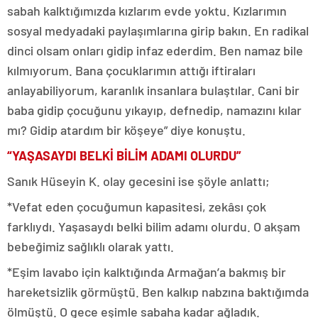
sabah kalktığımızda kızlarım evde yoktu. Kızlarımın
sosyal medyadaki paylaşımlarına girip bakın. En radikal
dinci olsam onları gidip infaz ederdim. Ben namaz bile
kılmıyorum. Bana çocuklarımın attığı iftiraları
anlayabiliyorum, karanlık insanlara bulaştılar. Cani bir
baba gidip çocuğunu yıkayıp, defnedip, namazını kılar
mı? Gidip atardım bir köşeye” diye konuştu.
“YAŞASAYDI BELKİ BİLİM ADAMI OLURDU”
Sanık Hüseyin K. olay gecesini ise şöyle anlattı;
*Vefat eden çocuğumun kapasitesi, zekâsı çok
farklıydı. Yaşasaydı belki bilim adamı olurdu. O akşam
bebeğimiz sağlıklı olarak yattı.
*Eşim lavabo için kalktığında Armağan’a bakmış bir
hareketsizlik görmüştü. Ben kalkıp nabzına baktığımda
ölmüştü. O gece eşimle sabaha kadar ağladık.