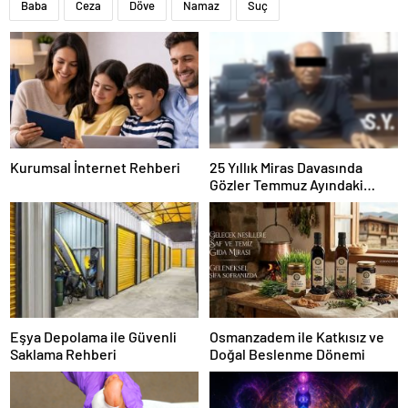
Baba
Ceza
Döve
Namaz
Suç
Kurumsal İnternet Rehberi
25 Yıllık Miras Davasında
Gözler Temmuz Ayındaki
Karar Duruşmasına Çevrildi
Eşya Depolama ile Güvenli
Osmanzadem ile Katkısız ve
Saklama Rehberi
Doğal Beslenme Dönemi