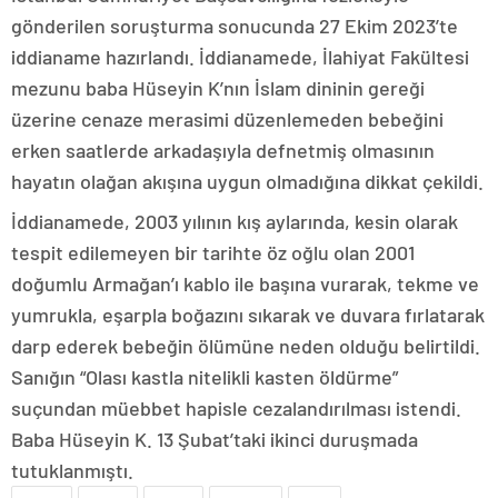
gönderilen soruşturma sonucunda 27 Ekim 2023’te
iddianame hazırlandı. İddianamede, İlahiyat Fakültesi
mezunu baba Hüseyin K’nın İslam dininin gereği
üzerine cenaze merasimi düzenlemeden bebeğini
erken saatlerde arkadaşıyla defnetmiş olmasının
hayatın olağan akışına uygun olmadığına dikkat çekildi.
İddianamede, 2003 yılının kış aylarında, kesin olarak
tespit edilemeyen bir tarihte öz oğlu olan 2001
doğumlu Armağan’ı kablo ile başına vurarak, tekme ve
yumrukla, eşarpla boğazını sıkarak ve duvara fırlatarak
darp ederek bebeğin ölümüne neden olduğu belirtildi.
Sanığın “Olası kastla nitelikli kasten öldürme”
suçundan müebbet hapisle cezalandırılması istendi.
Baba Hüseyin K. 13 Şubat’taki ikinci duruşmada
tutuklanmıştı.