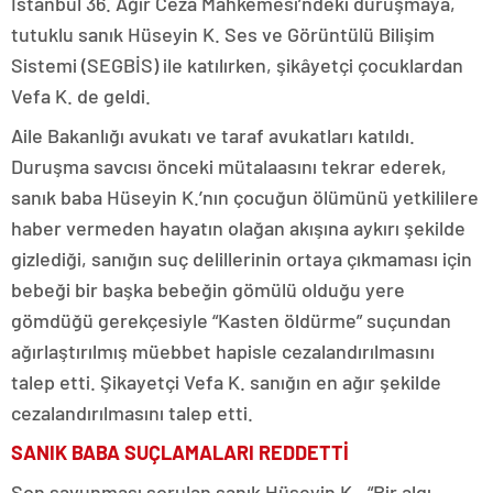
İstanbul 36. Ağır Ceza Mahkemesi’ndeki duruşmaya,
tutuklu sanık Hüseyin K. Ses ve Görüntülü Bilişim
Sistemi (SEGBİS) ile katılırken, şikâyetçi çocuklardan
Vefa K. de geldi.
Aile Bakanlığı avukatı ve taraf avukatları katıldı.
Duruşma savcısı önceki mütalaasını tekrar ederek,
sanık baba Hüseyin K.’nın çocuğun ölümünü yetkililere
haber vermeden hayatın olağan akışına aykırı şekilde
gizlediği, sanığın suç delillerinin ortaya çıkmaması için
bebeği bir başka bebeğin gömülü olduğu yere
gömdüğü gerekçesiyle “Kasten öldürme” suçundan
ağırlaştırılmış müebbet hapisle cezalandırılmasını
talep etti. Şikayetçi Vefa K. sanığın en ağır şekilde
cezalandırılmasını talep etti.
SANIK BABA SUÇLAMALARI REDDETTİ
Son savunması sorulan sanık Hüseyin K., “Bir algı