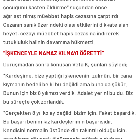
çocuğunu kasten öldürme” suçundan önce
ağırlaştırılmış müebbet hapis cezasına çarptırdı.
Cezanın sanık üzerindeki olası etkilerini dikkate alan
heyet, cezayı müebbet hapis cezasına indirerek
tutukluluk halinin devamına hükmetti.
“İŞKENCEYLE NAMAZ KILMAYI ÖĞRETTİ”
Duruşmadan sonra konuşan Vefa K, şunları söyledi;
*Kardeşime, bize yaptığı işkencenin, zulmün, bir cana
kıymanın bedeli belki bu değildi ama buna da şükür.
Bunun için biz 8 yılımızı verdik. Adalet yerini buldu. Biz
bu süreçte çok zorlandık.
*Gerçekten 8 yıl kolay değildi bizim için. Fakat başardık.
Bu başarı benim kız kardeşlerimin başarısıdır.
Kendisini normalin üstünde din takıntılı olduğu için,
çocuklarını döverek öldürmenin mübah olduğunu