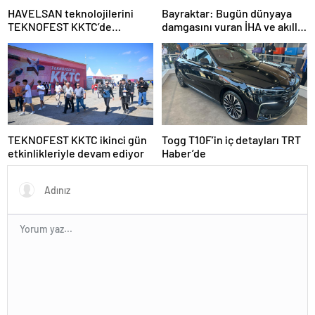
HAVELSAN teknolojilerini
Bayraktar: Bugün dünyaya
TEKNOFEST KKTC’de
damgasını vuran İHA ve akıllı
sergiliyor
mühimmatlara sahibiz
TEKNOFEST KKTC ikinci gün
Togg T10F’in iç detayları TRT
etkinlikleriyle devam ediyor
Haber’de