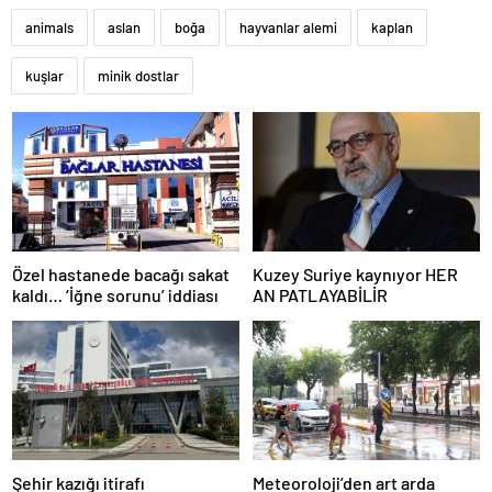
animals
aslan
boğa
hayvanlar alemi
kaplan
kuşlar
minik dostlar
Özel hastanede bacağı sakat
Kuzey Suriye kaynıyor HER
kaldı… ‘İğne sorunu’ iddiası
AN PATLAYABİLİR
Şehir kazığı itirafı
Meteoroloji’den art arda