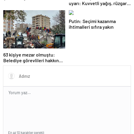
uyarı: Kuvvetli yağış, rüzgar,
toz taşınımı…
Putin: Seçimi kazanma
ihtimalleri sıfıra yakın
63 kişiye mezar olmuştu:
Belediye görevlileri hakkında
suç duyurusu kararı
En az 10 karakter gerekli