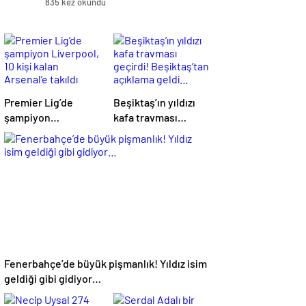
835 kez okundu
Premier Lig’de
Beşiktaş’ın yıldızı
şampiyon
kafa travması
Liverpool, 10 kişi
geçirdi!
kalan Arsenal’e
Beşiktaş’tan
takıldı
açıklama geldi…
Fenerbahçe’de büyük pişmanlık! Yıldız isim
geldiği gibi gidiyor…