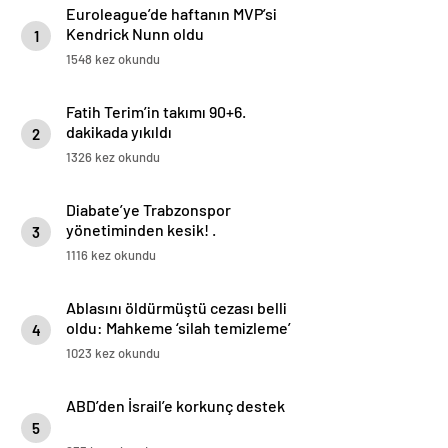
Euroleague’de haftanın MVP’si
Kendrick Nunn oldu
1
1548 kez okundu
Fatih Terim’in takımı 90+6.
dakikada yıkıldı
2
1326 kez okundu
Diabate’ye Trabzonspor
yönetiminden kesik! .
3
1116 kez okundu
Ablasını öldürmüştü cezası belli
oldu: Mahkeme ‘silah temizleme’
4
yalanını yutmadı
1023 kez okundu
ABD’den İsrail’e korkunç destek
5