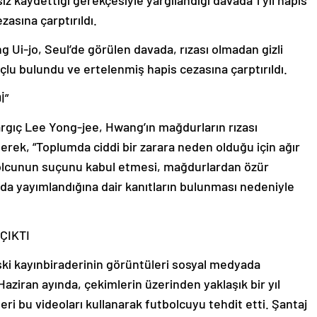
nsiz kaydettiği gerekçesiyle yargılandığı davada 1 yıl hapis
zasına çarptırıldı.
Ui-jo, Seul’de görülen davada, rızası olmadan gizli
çlu bulundu ve ertelenmiş hapis cezasına çarptırıldı.
İ”
gıç Lee Yong-jee, Hwang’ın mağdurların rızası
terek, “Toplumda ciddi bir zarara neden olduğu için ağır
tbolcunun suçunu kabul etmesi, mağdurlardan özür
ında yayımlandığına dair kanıtların bulunması nedeniyle
ÇIKTI
ski kayınbiraderinin görüntüleri sosyal medyada
 Haziran ayında, çekimlerin üzerinden yaklaşık bir yıl
i bu videoları kullanarak futbolcuyu tehdit etti. Şantaj