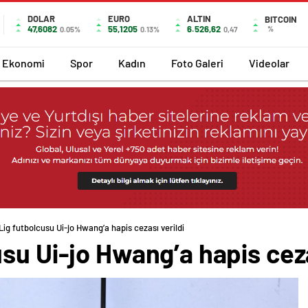
DOLAR
EURO
ALTIN
BITCOIN
47,6082
55,1205
6.526,62
%
0.05%
0.13%
0,47
Ekonomi
Spor
Kadın
Foto Galeri
Videolar
Lig futbolcusu Ui-jo Hwang’a hapis cezası verildi
su Ui-jo Hwang’a hapis ceza