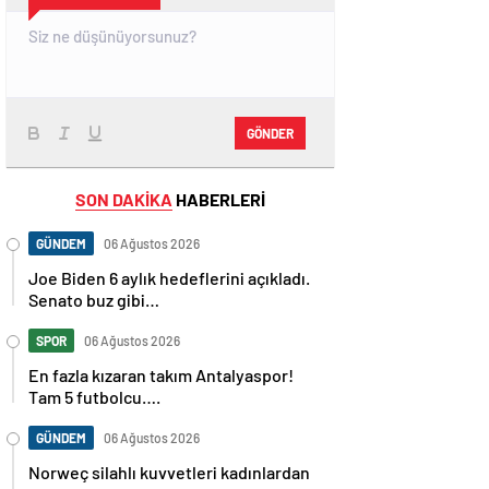
GÖNDER
SON DAKİKA
HABERLERİ
GÜNDEM
06 Ağustos 2026
Joe Biden 6 aylık hedeflerini açıkladı.
Senato buz gibi…
SPOR
06 Ağustos 2026
En fazla kızaran takım Antalyaspor!
Tam 5 futbolcu….
GÜNDEM
06 Ağustos 2026
Norweç silahlı kuvvetleri kadınlardan