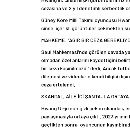
Hwang’ın, cinsel ilişki görüntülerini izi
cezasına ve 2 yıl denetimli serbestlik ce
Güney Kore Milli Takımı oyuncusu Hwang 
cinsel içerikli görüntüler çekmekten su
MAHKEME: “AĞIR BİR CEZA GEREKLİYD
Seul Mahkemesi’nde görülen davada yar
olmadan özel anlarını kaydettiğini belir
bir ceza kaçınılmazdı” dedi. Ancak fu
dilemesi ve videoların kendi bilgisi dış
ceza ertelendi.
SKANDAL, AİLE İÇİ ŞANTAJLA ORTAYA 
Hwang Ui-jo’nun gizli çekim skandalı, e
paylaşmasıyla ortaya çıktı. 2023 yılının
geçtikten sonra, oyuncunun kayınbirader