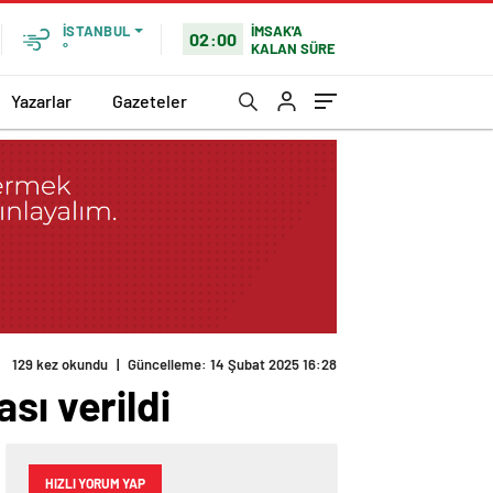
İMSAK'A
İSTANBUL
02:00
KALAN SÜRE
°
Yazarlar
Gazeteler
129 kez okundu
|
Güncelleme: 14 Şubat 2025 16:28
sı verildi
HIZLI YORUM YAP