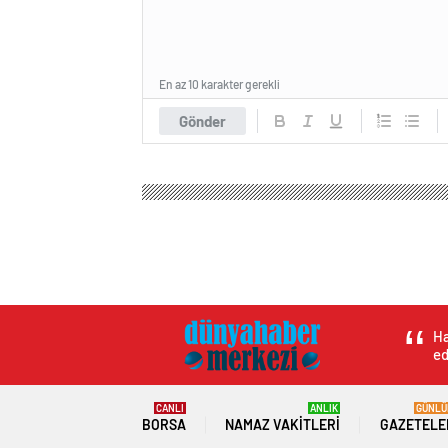
En az 10 karakter gerekli
Gönder
Ha
ed
CANLI
ANLIK
GÜNLÜ
BORSA
NAMAZ VAKITLERI
GAZETELE