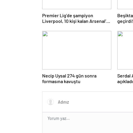
Premier Lig’de şampiyon
Beşiktaş
Liverpool, 10 kişi kalan Arsenal’e
geçirdi
takıldı
geldi…
Necip Uysal 274 gün sonra
Serdal 
formasına kavuştu
açıklad
kullana