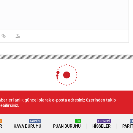
berleri anlık güncel olarak e-posta adresiniz üzerinden takip
ebilirsiniz.
K
TAHMİNİ
LİG
EKONOMİ
E
R
HAVA DURUMU
PUAN DURUMU
HISSELER
PARI