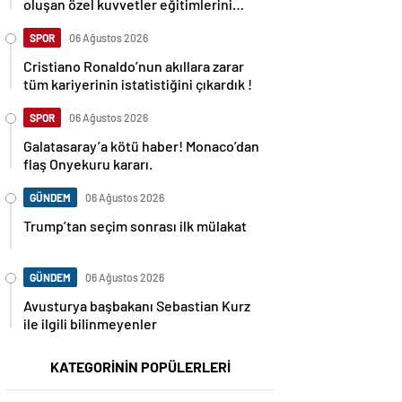
oluşan özel kuvvetler eğitimlerini
başlattı.
SPOR
06 Ağustos 2026
Cristiano Ronaldo’nun akıllara zarar
tüm kariyerinin istatistiğini çıkardık !
SPOR
06 Ağustos 2026
Galatasaray’a kötü haber! Monaco’dan
flaş Onyekuru kararı.
GÜNDEM
06 Ağustos 2026
Trump’tan seçim sonrası ilk mülakat
GÜNDEM
06 Ağustos 2026
Avusturya başbakanı Sebastian Kurz
ile ilgili bilinmeyenler
KATEGORİNİN POPÜLERLERİ