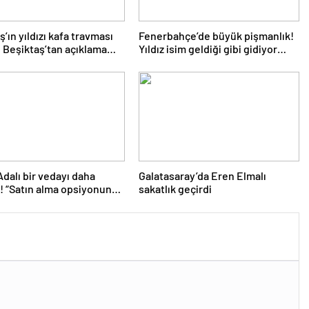
’ın yıldızı kafa travması
Fenerbahçe’de büyük pişmanlık!
! Beşiktaş’tan açıklama
Yıldız isim geldiği gibi gidiyor…
Adalı bir vedayı daha
Galatasaray’da Eren Elmalı
ı! “Satın alma opsiyonunu
sakatlık geçirdi
caklar”