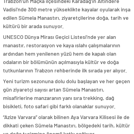
Trabzon’un Maçka ilçesindeki Karadağ’ın Altındere
Vadisi’nde 300 metre yükseklikte kayalar oyularak inşa
edilen Sümela Manastırı, ziyaretçilerine doğa, tarih ve
kültürü bir arada sunuyor.
UNESCO Dünya Mirası Geçici Listesi’nde yer alan
manastır, restorasyon ve kaya ıslahı çalışmalarının
ardından hem yenilenen yüzü hem de kapalı olan
odaların bir bölümünün açılmasıyla kültür ve doğa
tutkunlarının Trabzon rehberinde ilk sırada yer alıyor.
Yeni turizm sezonuna dolu dolu başlayan ve her geçen
gün ziyaretçi sayısı artan Sümela Manastırı,
misafirlerine manzaranın yanı sıra trekking, dağ
bisikleti, foto safari gibi farklı olanaklar sunuyor.
“Azize Varvara” olarak bilinen Aya Varvara Kilisesi ile de
dikkati çeken Sümela Manastırı, bölgedeki tarih, kültür
ve doğa turizmine önemli katkı sağlıyor.