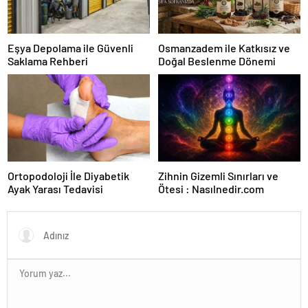
Eşya Depolama ile Güvenli
Osmanzadem ile Katkısız ve
Saklama Rehberi
Doğal Beslenme Dönemi
Ortopodoloji İle Diyabetik
Zihnin Gizemli Sınırları ve
Ayak Yarası Tedavisi
Ötesi : Nasılnedir.com