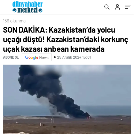
anbean kamerada
159 okunma
SON DAKİKA: Kazakistan’da yolcu
uçağı düştü! Kazakistan’daki korkunç
uçak kazası anbean kamerada
25 Aralık 2024 15:01
ABONE OL
News