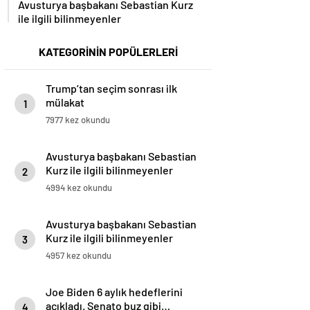
ile ilgili bilinmeyenler
KATEGORİNİN POPÜLERLERİ
Trump’tan seçim sonrası ilk
mülakat
1
7977 kez okundu
Avusturya başbakanı Sebastian
Kurz ile ilgili bilinmeyenler
2
4994 kez okundu
Avusturya başbakanı Sebastian
Kurz ile ilgili bilinmeyenler
3
4957 kez okundu
Joe Biden 6 aylık hedeflerini
açıkladı. Senato buz gibi…
4