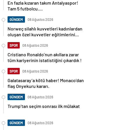
Tam 5 futbolcu….
GÜNDEM
08 Ağustos 2026
Norweç silahlı kuvvetleri kadınlardan
oluşan özel kuvvetler eğitimlerini
başlattı.
SPOR
08 Ağustos 2026
Cristiano Ronaldo’nun akıllara zarar
tüm kariyerinin istatistiğini çıkardık !
SPOR
08 Ağustos 2026
Galatasaray’a kötü haber! Monaco’dan
flaş Onyekuru kararı.
GÜNDEM
08 Ağustos 2026
Trump’tan seçim sonrası ilk mülakat
GÜNDEM
08 Ağustos 2026
Avusturya başbakanı Sebastian Kurz