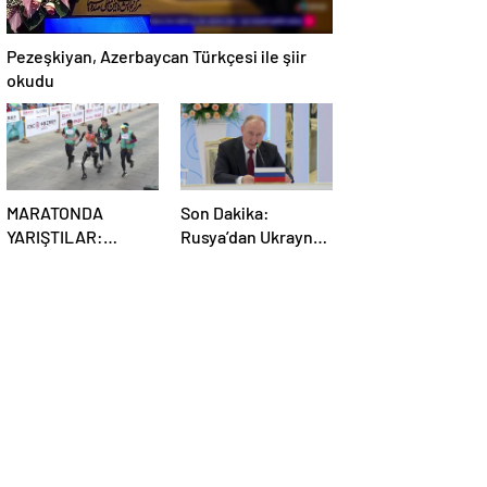
Pezeşkiyan, Azerbaycan Türkçesi ile şiir
okudu
MARATONDA
Son Dakika:
YARIŞTILAR:
Rusya’dan Ukrayna
Robotlar ve insanlar
kararı! Kremlin
karşı karşıya!
duyurdu…