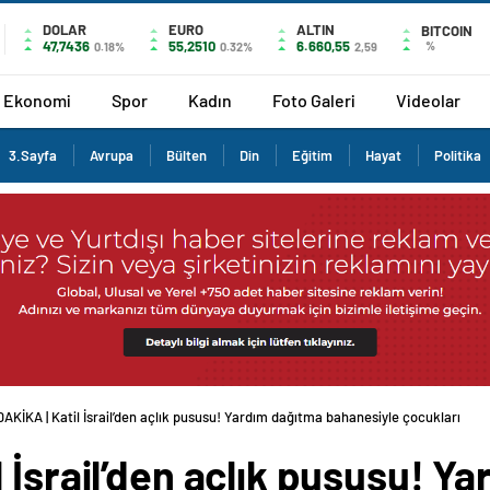
DOLAR
EURO
ALTIN
BITCOIN
47,7436
55,2510
6.660,55
%
0.18%
0.32%
2,59
Ekonomi
Spor
Kadın
Foto Galeri
Videolar
3.Sayfa
Avrupa
Bülten
Din
Eğitim
Hayat
Politika
AKİKA | Katil İsrail’den açlık pususu! Yardım dağıtma bahanesiyle çocukları katl
 İsrail’den açlık pususu! Y