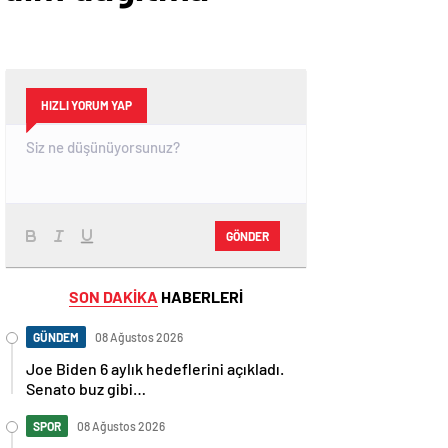
HIZLI YORUM YAP
GÖNDER
SON DAKİKA
HABERLERİ
GÜNDEM
08 Ağustos 2026
Joe Biden 6 aylık hedeflerini açıkladı.
Senato buz gibi…
SPOR
08 Ağustos 2026
En fazla kızaran takım Antalyaspor!