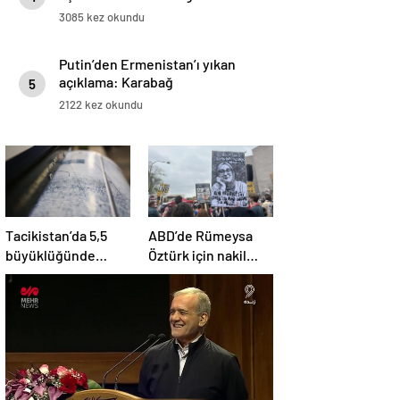
3085 kez okundu
Putin’den Ermenistan’ı yıkan
açıklama: Karabağ
5
Azerbaycan’ın ayrılmaz bir
2122 kez okundu
parçasıdır!
Tacikistan’da 5,5
ABD’de Rümeysa
büyüklüğünde
Öztürk için nakil
deprem meydana
kararı
geldi