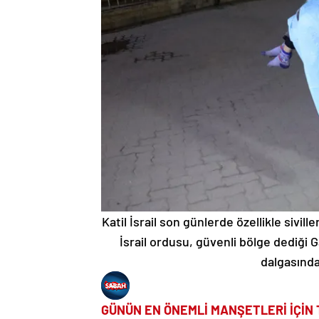
Katil İsrail son günlerde özellikle sivill
İsrail ordusu, güvenli bölge dediği G
dalgasında 
GÜNÜN EN ÖNEMLİ MANŞETLERİ İÇİN 