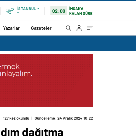
İMSAK'A
İSTANBUL
02:00
KALAN SÜRE
°
Yazarlar
Gazeteler
ediyor
ardım dağıtma