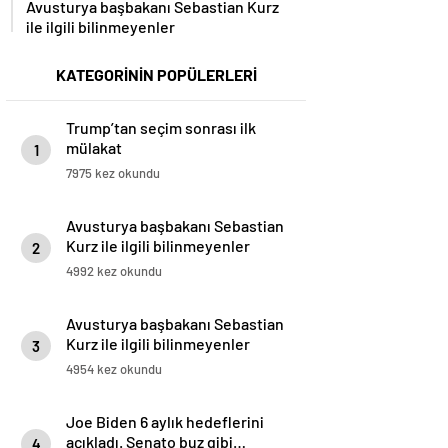
ile ilgili bilinmeyenler
KATEGORİNİN POPÜLERLERİ
Trump’tan seçim sonrası ilk
mülakat
1
7975 kez okundu
Avusturya başbakanı Sebastian
Kurz ile ilgili bilinmeyenler
2
4992 kez okundu
Avusturya başbakanı Sebastian
Kurz ile ilgili bilinmeyenler
3
4954 kez okundu
Joe Biden 6 aylık hedeflerini
açıkladı. Senato buz gibi…
4