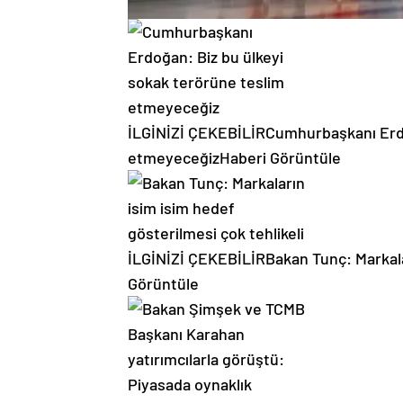
İLGİNİZİ ÇEKEBİLİR
Cumhurbaşkanı Erdo
etmeyeceğiz
Haberi Görüntüle
İLGİNİZİ ÇEKEBİLİR
Bakan Tunç: Markala
Görüntüle