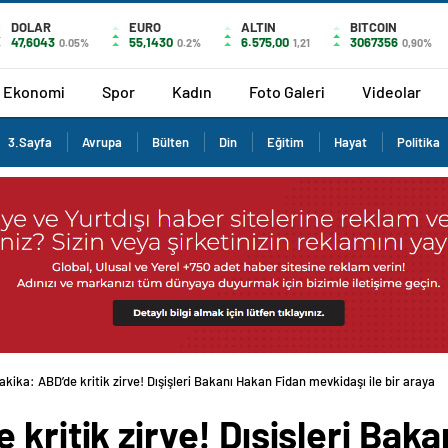
DOLAR
EURO
ALTIN
BITCOIN
47,6043
55,1430
6.575,00
3067356
0.05%
0.2%
1,21
0,90%
Ekonomi
Spor
Kadın
Foto Galeri
Videolar
3.Sayfa
Avrupa
Bülten
Din
Eğitim
Hayat
Politika
kika: ABD’de kritik zirve! Dışişleri Bakanı Hakan Fidan mevkidaşı ile bir araya g
 kritik zirve! Dışişleri Bak