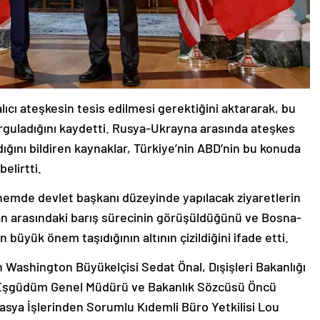
lıcı ateşkesin tesis edilmesi gerektiğini aktararak, bu
rguladığını kaydetti. Rusya-Ukrayna arasında ateşkes
dığını bildiren kaynaklar, Türkiye’nin ABD’nin bu konuda
elirtti.
mde devlet başkanı düzeyinde yapılacak ziyaretlerin
an arasındaki barış sürecinin görüşüldüğünü ve Bosna-
n büyük önem taşıdığının altının çizildiğini ifade etti.
 Washington Büyükelçisi Sedat Önal, Dışişleri Bakanlığı
itika Eşgüdüm Genel Müdürü ve Bakanlık Sözcüsü Öncü
asya İşlerinden Sorumlu Kıdemli Büro Yetkilisi Lou
inden Sorumlu Müsteşar Yardımcısı Muavini Josh Huck,