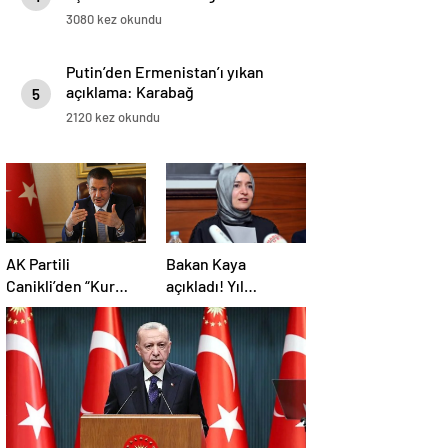
3080 kez okundu
Putin’den Ermenistan’ı yıkan
açıklama: Karabağ
5
Azerbaycan’ın ayrılmaz bir
2120 kez okundu
parçasıdır!
AK Partili
Bakan Kaya
Canikli’den “Kur
açıkladı! Yıl
korumalı TL vadeli
sonunda kapanıyor!
mevduat sistemi”
açıklaması!