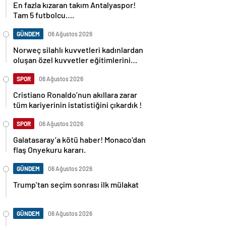
Tam 5 futbolcu….
GÜNDEM
06 Ağustos 2026
Norweç silahlı kuvvetleri kadınlardan
oluşan özel kuvvetler eğitimlerini
başlattı.
SPOR
06 Ağustos 2026
Cristiano Ronaldo’nun akıllara zarar
tüm kariyerinin istatistiğini çıkardık !
SPOR
06 Ağustos 2026
Galatasaray’a kötü haber! Monaco’dan
flaş Onyekuru kararı.
GÜNDEM
06 Ağustos 2026
Trump’tan seçim sonrası ilk mülakat
GÜNDEM
06 Ağustos 2026
Avusturya başbakanı Sebastian Kurz