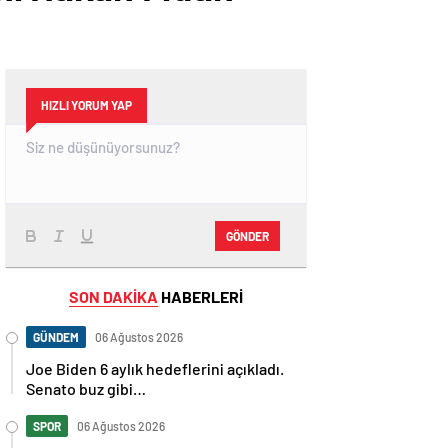
HIZLI YORUM YAP
GÖNDER
SON DAKİKA
HABERLERİ
GÜNDEM
06 Ağustos 2026
Joe Biden 6 aylık hedeflerini açıkladı.
Senato buz gibi…
SPOR
06 Ağustos 2026
En fazla kızaran takım Antalyaspor!