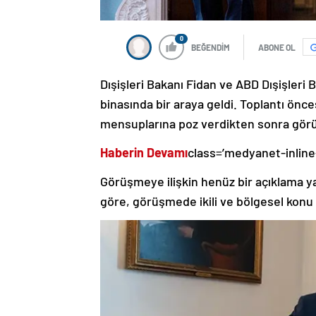
0
BEĞENDİM
ABONE OL
Dışişleri Bakanı Fidan ve ABD Dışişleri 
binasında bir araya geldi. Toplantı önce
mensuplarına poz verdikten sonra görüş
Haberin Devamı
class=’medyanet-inline
Görüşmeye ilişkin henüz bir açıklama y
göre, görüşmede ikili ve bölgesel konu b