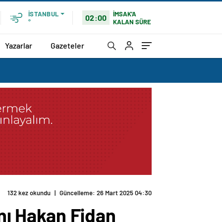
İMSAK'A
İSTANBUL
02:00
KALAN SÜRE
°
Yazarlar
Gazeteler
eldi
anı Hakan Fidan