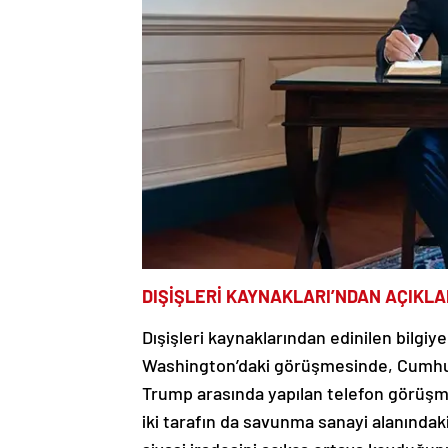
DIŞİŞLERİ KAYNAKLARI’NDAN AÇIKL
Dışişleri kaynaklarından edinilen bilgi
Washington’daki görüşmesinde, Cumhu
Trump arasında yapılan telefon görüşmes
iki tarafın da savunma sanayi alanındaki
siyasi iradesini açıkça ortaya koyduğun