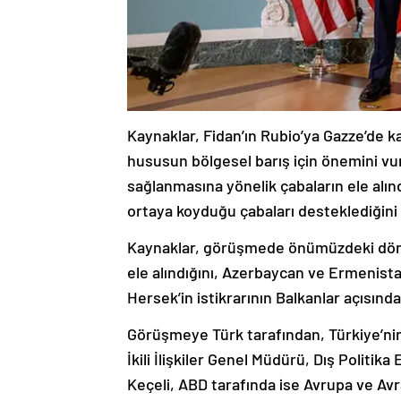
Kaynaklar, Fidan’ın Rubio’ya Gazze’de ka
hususun bölgesel barış için önemini vu
sağlanmasına yönelik çabaların ele alın
ortaya koyduğu çabaları desteklediğini b
Kaynaklar, görüşmede önümüzdeki döne
ele alındığını, Azerbaycan ve Ermenist
Hersek’in istikrarının Balkanlar açısında
Görüşmeye Türk tarafından, Türkiye’nin
İkili İlişkiler Genel Müdürü, ⁠⁠Dış Pol
Keçeli, ABD tarafında ise Avrupa ve Avr
Bono, Avrupa ve Güney Kafkasya İşler