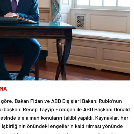
AMA
ye göre, Bakan Fidan ve ABD Dışişleri Bakanı Rubio’nun
rbaşkanı Recep Tayyip Erdoğan ile ABD Başkanı Donald
inde ele alınan konuların takibi yapıldı. Kaynaklar, her
 işbirliğinin önündeki engellerin kaldırılması yönünde
u ve iki taraf arasında mevcut sorunların çözümü için