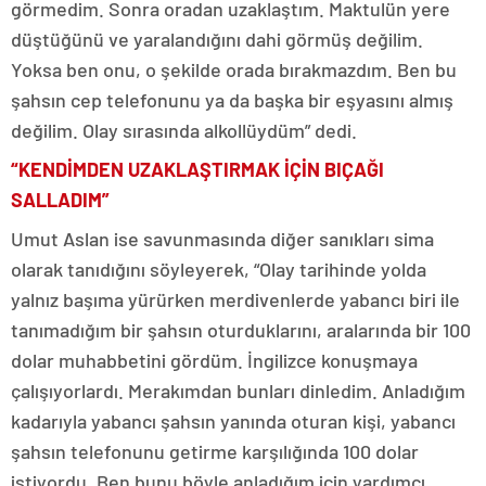
görmedim. Sonra oradan uzaklaştım. Maktulün yere
düştüğünü ve yaralandığını dahi görmüş değilim.
Yoksa ben onu, o şekilde orada bırakmazdım. Ben bu
şahsın cep telefonunu ya da başka bir eşyasını almış
değilim. Olay sırasında alkollüydüm” dedi.
“KENDİMDEN UZAKLAŞTIRMAK İÇİN BIÇAĞI
SALLADIM”
Umut Aslan ise savunmasında diğer sanıkları sima
olarak tanıdığını söyleyerek, “Olay tarihinde yolda
yalnız başıma yürürken merdivenlerde yabancı biri ile
tanımadığım bir şahsın oturduklarını, aralarında bir 100
dolar muhabbetini gördüm. İngilizce konuşmaya
çalışıyorlardı. Merakımdan bunları dinledim. Anladığım
kadarıyla yabancı şahsın yanında oturan kişi, yabancı
şahsın telefonunu getirme karşılığında 100 dolar
istiyordu. Ben bunu böyle anladığım için yardımcı