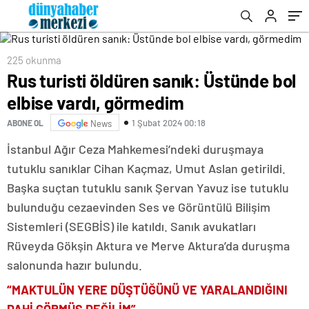
225 okunma
Rus turisti öldüren sanık: Üstünde bol
elbise vardı, görmedim
1 Şubat 2024 00:18
ABONE OL
News
İstanbul Ağır Ceza Mahkemesi’ndeki duruşmaya
tutuklu sanıklar Cihan Kaçmaz, Umut Aslan getirildi.
Başka suçtan tutuklu sanık Şervan Yavuz ise tutuklu
bulunduğu cezaevinden Ses ve Görüntülü Bilişim
Sistemleri (SEGBİS) ile katıldı. Sanık avukatları
Rüveyda Gökşin Aktura ve Merve Aktura’da duruşma
salonunda hazır bulundu.
“MAKTULÜN YERE DÜŞTÜĞÜNÜ VE YARALANDIĞINI