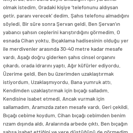
olmak istedim. Oradaki kişiye ‘telefonunu aldıysan
getir, paranı verecek’ dedim. Şahıs telefonu almadığını
söyledi. Bir süre sonra Şervan geldi. Ben Şervan’ın
yabancı şahsın ceplerini karıştırdığını görmedim. O
esnada Cihan yoktu. Bıçaklama hadisesinin olduğu yer
ile merdivenler arasında 30-40 metre kadar mesafe
vardı. Aşağı doğru giderken şahıs cinsel organını
çıkardı, orada idrarını yaptı. Ağır küfürler ediyordu.
Üzerime geldi. Ben bu üzerimden uzaklaştırmak
istiyordum. Uzaklaşmıyordu. Bana yumruk attı.
Kendimden uzaklaştırmak için bıçağı salladım.
Kendisine isabet etmedi. Ancak vurmak için
sallamadım. Aramızda zaten mesafe vardı. Geri çekildi.
Bıçağı cebime koydum. Cihan bıçağı cebimden benim
rızam dışında aldı. Aralarında arbede çıktı. Ben bıçağın
şahsa isabet ettiğini ve yere düştüğünü de görmedim.