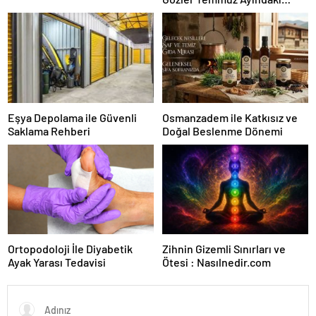
Karar Duruşmasına Çevrildi
Eşya Depolama ile Güvenli
Osmanzadem ile Katkısız ve
Saklama Rehberi
Doğal Beslenme Dönemi
Ortopodoloji İle Diyabetik
Zihnin Gizemli Sınırları ve
Ayak Yarası Tedavisi
Ötesi : Nasılnedir.com