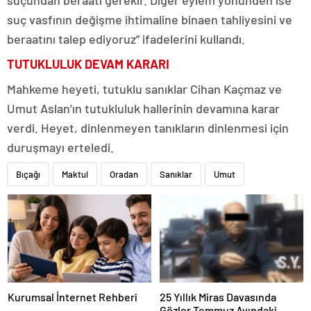
suçundan beraatı gerekir. Diğer eylem yönünden ise
suç vasfının değişme ihtimaline binaen tahliyesini ve
beraatını talep ediyoruz” ifadelerini kullandı.
TUTUKLULUK DEVAM KARARI
Mahkeme heyeti, tutuklu sanıklar Cihan Kaçmaz ve
Umut Aslan’ın tutukluluk hallerinin devamına karar
verdi. Heyet, dinlenmeyen tanıkların dinlenmesi için
duruşmayı erteledi.
Bıçağı
Maktul
Oradan
Sanıklar
Umut
Kurumsal İnternet Rehberi
25 Yıllık Miras Davasında
Gözler Temmuz Ayındaki