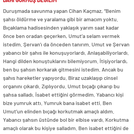
DAHİ GÖRMÜŞ DEĞİLİM”
Duruşmada savunma yapan Cihan Kaçmaz, “Benim
şahsı öldürme ve yaralama gibi bir amacım yoktu.
Bıçaklama hadisesinden yaklaşık yarım saat kadar
önce ben oradan geçerken, Umut’a selam vermek
istedim. Şervan’ı da önceden tanırım. Umut ve Şervan
yabancı bir şahıs ile konuşuyorlardı. Anlaşabiliyorlardı.
Hangi dilden konuştuklarını bilemiyorum. İtişiyorlardı,
ben bu şahsın korkarak gitmesini istedim. Ancak bu
şahıs hareketler yapıyordu. Biraz uzaklaşıp cinsel
organını çıkardı. Zıplıyordu. Umut bıçağı çıkarıp bu
şahsa salladı. İsabet ettiğini görmedim. Yabancı kişi
bize yumruk attı. Yumruk bana isabet etti. Ben
Umut’un elinden bıçağı korkutmak amaçlı aldım.
Yabancı şahsın üstünde bol bir elbise vardı. Korkutma
amaçlı olarak bu kişiye salladım. Ben isabet ettiğini de