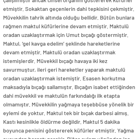
çalışılmıştır ancak cinsel organını göstererek küfürler
etmiştir. Sokaktan geçenlerin dahi tepkisini çekmiştir.
Müvekkilin tahrik altında olduğu bellidir. Bütün bunlara
rağmen maktul küfürlerine devam etmiştir. Maktulü
oradan uzaklaştırmak için Umut bıçağı göstermiştir.
Maktul, ‘gel kavga edelim’ şeklinde hareketlerine
devam etmiştir. Maktulü oradan uzaklaştırmak
istemişlerdir. Müvekkil bıçağı havaya iki kez
savurmuştur, ileri geri hareketler yaparak maktulü
oradan uzaklaştırmak istemiştir. Esasen korkutma
maksadıyla bıçağı sallamıştır. Bıçağın isabet ettiğinden
dahi müvekkil ve maktulün farkındalığı ilk etapta
olmamıştır. Müvekkilin yağmaya teşebbüse yönelik bir
eylemi de yoktur. Maktul tek bir bıçak darbesi almış.
Kastı kesinlikle öldürme değildir. Maktul 5 dakika
boyunca penisini göstererek küfürler etmiştir. Yağma