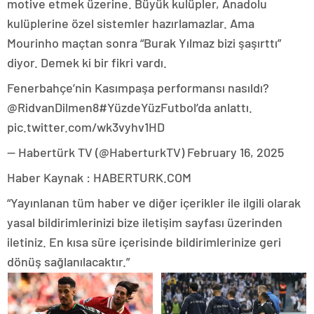
motive etmek üzerine. Büyük kulüpler, Anadolu
kulüplerine özel sistemler hazırlamazlar. Ama
Mourinho maçtan sonra “Burak Yılmaz bizi şaşırttı”
diyor. Demek ki bir fikri vardı.
Fenerbahçe’nin Kasımpaşa performansı nasıldı?
@RidvanDilmen8#YüzdeYüzFutbol’da anlattı.
pic.twitter.com/wk3vyhv1HD
— Habertürk TV (@HaberturkTV) February 16, 2025
Haber Kaynak : HABERTURK.COM
“Yayınlanan tüm haber ve diğer içerikler ile ilgili olarak
yasal bildirimlerinizi bize iletişim sayfası üzerinden
iletiniz. En kısa süre içerisinde bildirimlerinize geri
dönüş sağlanılacaktır.”