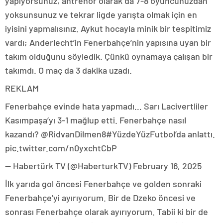
yapıyorsunuz, antrenör olarak da 7-8 oyuncunuzdan
yoksunsunuz ve tekrar ligde yarışta olmak için en
iyisini yapmalısınız. Aykut hocayla minik bir tespitimiz
vardı; Anderlecht’in Fenerbahçe’nin yapısına uyan bir
takım olduğunu söyledik. Çünkü oynamaya çalışan bir
takımdı. O maç da 3 dakika uzadı.
REKLAM
Fenerbahçe evinde hata yapmadı… Sarı Lacivertliler
Kasımpaşa’yı 3-1 mağlup etti. Fenerbahçe nasıl
kazandı? @RidvanDilmen8#YüzdeYüzFutbol’da anlattı.
pic.twitter.com/n0yxchtCbP
— Habertürk TV (@HaberturkTV) February 16, 2025
İlk yarıda gol öncesi Fenerbahçe ve golden sonraki
Fenerbahçe’yi ayırıyorum. Bir de Dzeko öncesi ve
sonrası Fenerbahçe olarak ayırıyorum. Tabii ki bir de