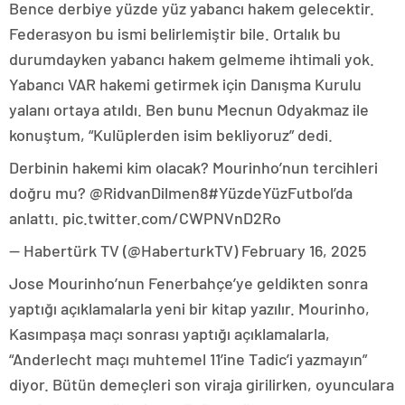
Bence derbiye yüzde yüz yabancı hakem gelecektir.
Federasyon bu ismi belirlemiştir bile. Ortalık bu
durumdayken yabancı hakem gelmeme ihtimali yok.
Yabancı VAR hakemi getirmek için Danışma Kurulu
yalanı ortaya atıldı. Ben bunu Mecnun Odyakmaz ile
konuştum, “Kulüplerden isim bekliyoruz” dedi.
Derbinin hakemi kim olacak? Mourinho’nun tercihleri
doğru mu? @RidvanDilmen8#YüzdeYüzFutbol’da
anlattı. pic.twitter.com/CWPNVnD2Ro
— Habertürk TV (@HaberturkTV) February 16, 2025
Jose Mourinho’nun Fenerbahçe’ye geldikten sonra
yaptığı açıklamalarla yeni bir kitap yazılır. Mourinho,
Kasımpaşa maçı sonrası yaptığı açıklamalarla,
“Anderlecht maçı muhtemel 11’ine Tadic’i yazmayın”
diyor. Bütün demeçleri son viraja girilirken, oyunculara