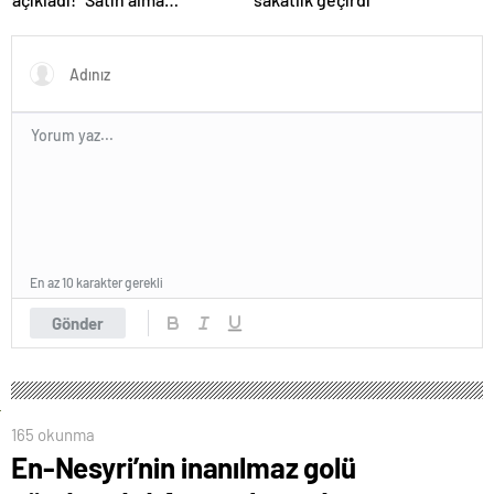
opsiyonunu kullanacaklar”
En az 10 karakter gerekli
Gönder
165 okunma
En-Nesyri’nin inanılmaz golü