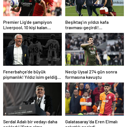
Premier Lig’de şampiyon
Beşiktaş’ın yıldızı kafa
Liverpool, 10 kişi kalan
travması geçirdi!
Arsenal’e takıldı
Beşiktaş’tan açıklama geldi…
Fenerbahçe’de büyük
Necip Uysal 274 gün sonra
pişmanlık! Yıldız isim geldiği
formasına kavuştu
gibi gidiyor…
Serdal Adalı bir vedayı daha
Galatasaray’da Eren Elmalı
açıkladı! “Satın alma
sakatlık geçirdi