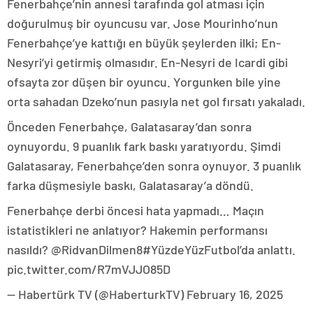
Fenerbahçe’nin annesi tarafında gol atması için
doğurulmuş bir oyuncusu var. Jose Mourinho’nun
Fenerbahçe’ye kattığı en büyük şeylerden ilki; En-
Nesyri’yi getirmiş olmasıdır. En-Nesyri de Icardi gibi
ofsayta zor düşen bir oyuncu. Yorgunken bile yine
orta sahadan Dzeko’nun pasıyla net gol fırsatı yakaladı.
Önceden Fenerbahçe, Galatasaray’dan sonra
oynuyordu. 9 puanlık fark baskı yaratıyordu. Şimdi
Galatasaray, Fenerbahçe’den sonra oynuyor. 3 puanlık
farka düşmesiyle baskı, Galatasaray’a döndü.
Fenerbahçe derbi öncesi hata yapmadı… Maçın
istatistikleri ne anlatıyor? Hakemin performansı
nasıldı? @RidvanDilmen8#YüzdeYüzFutbol’da anlattı.
pic.twitter.com/R7mVJJO85D
— Habertürk TV (@HaberturkTV) February 16, 2025