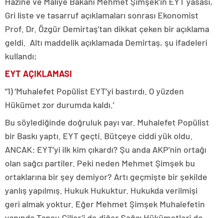
Hazine ve Maliye Bakanı Mehmet Şimşek’in EYT yasası,
Gri liste ve tasarruf açıklamaları sonrası Ekonomist
Prof. Dr. Özgür Demirtaş’tan dikkat çeken bir açıklama
geldi. Altı maddelik açıklamada Demirtaş, şu ifadeleri
kullandı;
EYT AÇIKLAMASI
“1) ‘Muhalefet Popülist EYT’yi bastırdı. O yüzden
Hükümet zor durumda kaldı.’
Bu söylediğinde doğruluk payı var. Muhalefet Popülist
bir Baskı yaptı. EYT geçti. Bütçeye ciddi yük oldu.
ANCAK: EYT’yi ilk kim çıkardı? Şu anda AKP’nin ortağı
olan sağcı partiler. Peki neden Mehmet Şimşek bu
ortaklarına bir şey demiyor? Artı geçmişte bir şekilde
yanlış yapılmış. Hukuk Hukuktur. Hukukda verilmişi
geri almak yoktur. Eğer Mehmet Şimşek Muhalefetin
yanında Tansu Çiller’i de diğer Sağcı Hükümetleri de