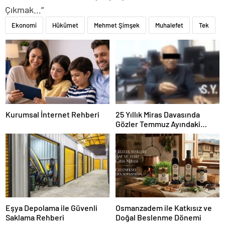
Çıkmak…”
Ekonomi
Hükümet
Mehmet Şimşek
Muhalefet
Tek
Kurumsal İnternet Rehberi
25 Yıllık Miras Davasında
Gözler Temmuz Ayındaki
Karar Duruşmasına Çevrildi
Eşya Depolama ile Güvenli
Osmanzadem ile Katkısız ve
Saklama Rehberi
Doğal Beslenme Dönemi