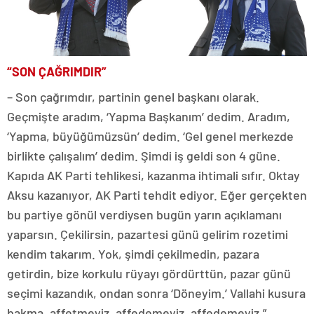
“SON ÇAĞRIMDIR”
– Son çağrımdır, partinin genel başkanı olarak.
Geçmişte aradım, ‘Yapma Başkanım’ dedim. Aradım,
‘Yapma, büyüğümüzsün’ dedim. ‘Gel genel merkezde
birlikte çalışalım’ dedim. Şimdi iş geldi son 4 güne.
Kapıda AK Parti tehlikesi, kazanma ihtimali sıfır. Oktay
Aksu kazanıyor, AK Parti tehdit ediyor. Eğer gerçekten
bu partiye gönül verdiysen bugün yarın açıklamanı
yaparsın. Çekilirsin, pazartesi günü gelirim rozetimi
kendim takarım. Yok, şimdi çekilmedin, pazara
getirdin, bize korkulu rüyayı gördürttün, pazar günü
seçimi kazandık, ondan sonra ‘Döneyim.’ Vallahi kusura
bakma, affetmeyiz, affedemeyiz, affedemeyiz.”