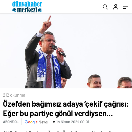
212 okunma
Özel’den bağımsız adaya ‘çekil’ çağrısı:
Eğer bu partiye gönül verdiysen…
14 Nisan 2024 00:01
ABONE OL
News