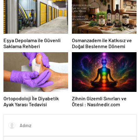
Eşya Depolama ile Güvenli
Osmanzadem ile Katkısız ve
Saklama Rehberi
Doğal Beslenme Dönemi
Ortopodoloji İle Diyabetik
Zihnin Gizemli Sınırları ve
Ayak Yarası Tedavisi
Ötesi : Nasılnedir.com