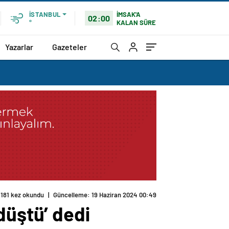
İMSAK'A
İSTANBUL
02:00
KALAN SÜRE
°
Yazarlar
Gazeteler
181 kez okundu
|
Güncelleme: 19 Haziran 2024 00:49
düştü’ dedi