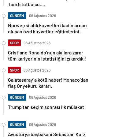
Tam 5 futbolcu….
GÜNDEM
06 Ağustos 2026
Norweç silahlı kuvvetleri kadınlardan
oluşan özel kuvvetler eğitimlerini
başlattı.
SPOR
06 Ağustos 2026
Cristiano Ronaldo’nun akıllara zarar
tüm kariyerinin istatistiğini çıkardık !
SPOR
06 Ağustos 2026
Galatasaray’a kötü haber! Monaco’dan
flaş Onyekuru kararı.
GÜNDEM
06 Ağustos 2026
Trump’tan seçim sonrası ilk mülakat
GÜNDEM
06 Ağustos 2026
Avusturya başbakanı Sebastian Kurz