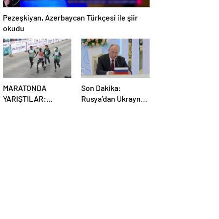
Pezeşkiyan, Azerbaycan Türkçesi ile şiir
okudu
MARATONDA
Son Dakika:
YARIŞTILAR:
Rusya’dan Ukrayna
Robotlar ve insanlar
kararı! Kremlin
karşı karşıya!
duyurdu…