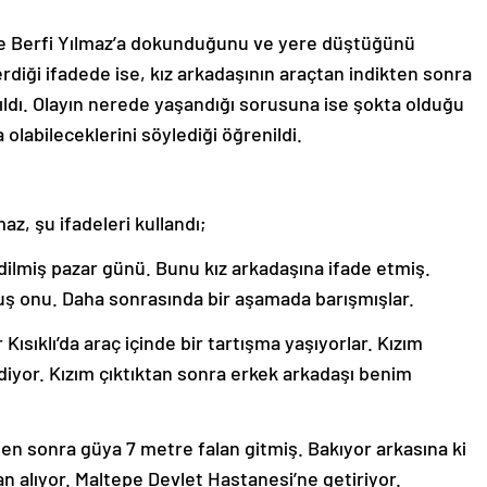
use Berfi Yılmaz’a dokunduğunu ve yere düştüğünü
erdiği ifadede ise, kız arkadaşının araçtan indikten sonra
ıldı. Olayın nerede yaşandığı sorusuna ise şokta olduğu
a olabileceklerini söylediği öğrenildi.
z, şu ifadeleri kullandı;
dilmiş pazar günü. Bunu kız arkadaşına ifade etmiş.
uş onu. Daha sonrasında bir aşamada barışmışlar.
Kısıklı’da araç içinde bir tartışma yaşıyorlar. Kızım
 diyor. Kızım çıktıktan sonra erkek arkadaşı benim
ten sonra güya 7 metre falan gitmiş. Bakıyor arkasına ki
 alıyor. Maltepe Devlet Hastanesi’ne getiriyor.