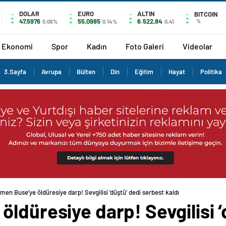
DOLAR
EURO
ALTIN
BITCOIN
47,5976
55,0985
6.522,84
%
0.06%
0.14%
0,41
Ekonomi
Spor
Kadın
Foto Galeri
Videolar
3.Sayfa
Avrupa
Bülten
Din
Eğitim
Hayat
Politika
men Buse’ye öldüresiye darp! Sevgilisi ‘düştü’ dedi serbest kaldı
ldüresiye darp! Sevgilisi ‘