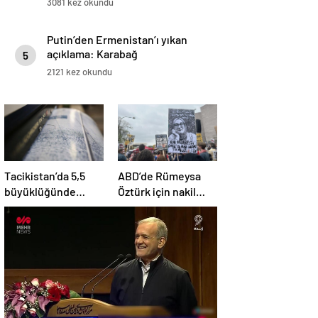
3081 kez okundu
Putin’den Ermenistan’ı yıkan
açıklama: Karabağ
5
Azerbaycan’ın ayrılmaz bir
2121 kez okundu
parçasıdır!
Tacikistan’da 5,5
ABD’de Rümeysa
büyüklüğünde
Öztürk için nakil
deprem meydana
kararı
geldi