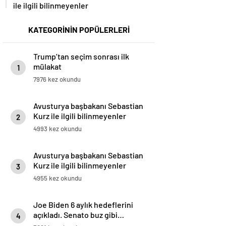
ile ilgili bilinmeyenler
KATEGORİNİN POPÜLERLERİ
Trump’tan seçim sonrası ilk
mülakat
1
7976 kez okundu
Avusturya başbakanı Sebastian
Kurz ile ilgili bilinmeyenler
2
4993 kez okundu
Avusturya başbakanı Sebastian
Kurz ile ilgili bilinmeyenler
3
4955 kez okundu
Joe Biden 6 aylık hedeflerini
açıkladı. Senato buz gibi…
4