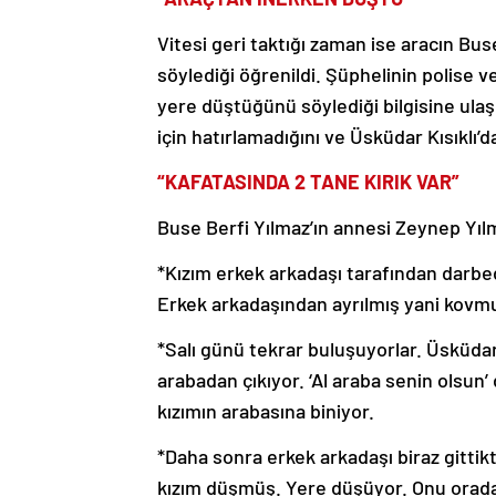
Vitesi geri taktığı zaman ise aracın B
söylediği öğrenildi. Şüphelinin polise v
yere düştüğünü söylediği bilgisine ulaş
için hatırlamadığını ve Üsküdar Kısıklı’d
“KAFATASINDA 2 TANE KIRIK VAR”
Buse Berfi Yılmaz’ın annesi Zeynep Yılma
*Kızım erkek arkadaşı tarafından darbe
Erkek arkadaşından ayrılmış yani kovm
*Salı günü tekrar buluşuyorlar. Üsküdar 
arabadan çıkıyor. ‘Al araba senin olsun’
kızımın arabasına biniyor.
*Daha sonra erkek arkadaşı biraz gittik
kızım düşmüş. Yere düşüyor. Onu oradan