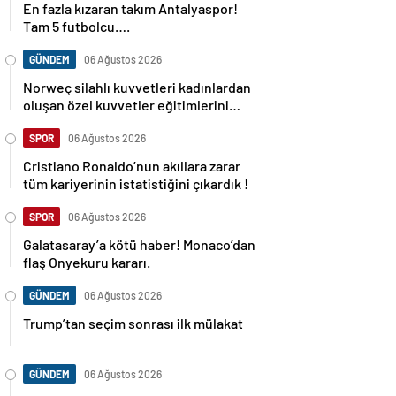
En fazla kızaran takım Antalyaspor!
Tam 5 futbolcu….
GÜNDEM
06 Ağustos 2026
Norweç silahlı kuvvetleri kadınlardan
oluşan özel kuvvetler eğitimlerini
başlattı.
SPOR
06 Ağustos 2026
Cristiano Ronaldo’nun akıllara zarar
tüm kariyerinin istatistiğini çıkardık !
SPOR
06 Ağustos 2026
Galatasaray’a kötü haber! Monaco’dan
flaş Onyekuru kararı.
GÜNDEM
06 Ağustos 2026
Trump’tan seçim sonrası ilk mülakat
GÜNDEM
06 Ağustos 2026