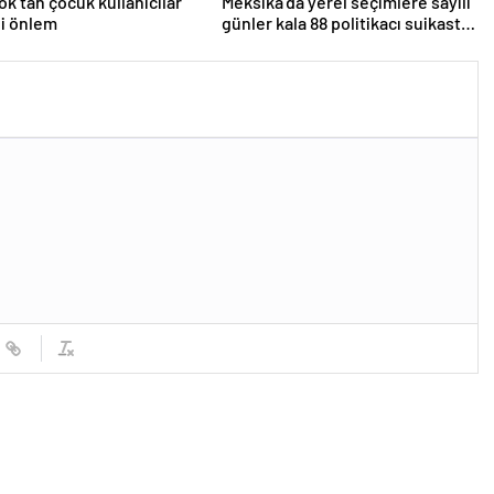
k’tan çocuk kullanıcılar
Meksika’da yerel seçimlere sayılı
ni önlem
günler kala 88 politikacı suikasta
kurban gitti