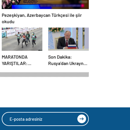
Pezeşkiyan, Azerbaycan Türkçesi ile şiir
okudu
MARATONDA
Son Dakika:
YARIŞTILAR:
Rusya’dan Ukrayna
Robotlar ve insanlar
kararı! Kremlin
karşı karşıya!
duyurdu…