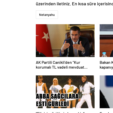
üzerinden iletiniz. En kısa süre içerisin
Netanyahu
AK Partili Canikli’den “Kur
Bakan K
korumalı TL vadeli mevduat
kapanıy
sistemi” açıklaması!