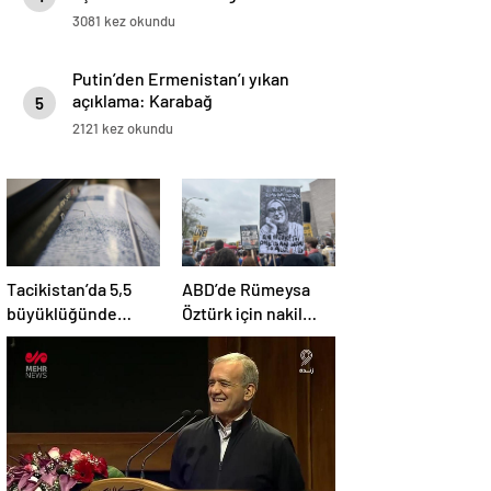
3081 kez okundu
Putin’den Ermenistan’ı yıkan
açıklama: Karabağ
5
Azerbaycan’ın ayrılmaz bir
2121 kez okundu
parçasıdır!
Tacikistan’da 5,5
ABD’de Rümeysa
büyüklüğünde
Öztürk için nakil
deprem meydana
kararı
geldi