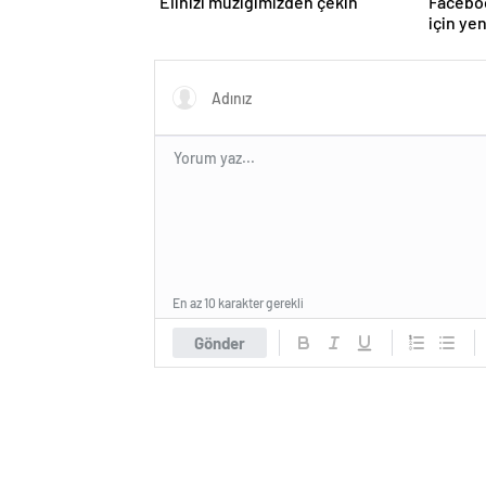
“Elinizi müziğimizden çekin”
Faceboo
için ye
En az 10 karakter gerekli
Gönder