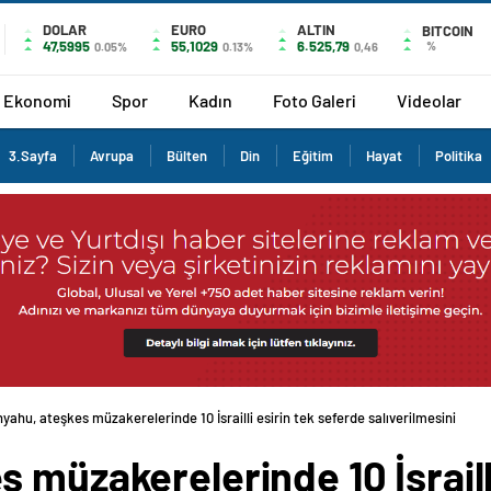
DOLAR
EURO
ALTIN
BITCOIN
47,5995
55,1029
6.525,79
%
0.05%
0.13%
0,46
Ekonomi
Spor
Kadın
Foto Galeri
Videolar
3.Sayfa
Avrupa
Bülten
Din
Eğitim
Hayat
Politika
yahu, ateşkes müzakerelerinde 10 İsrailli esirin tek seferde salıverilmesini
 müzakerelerinde 10 İsrailli