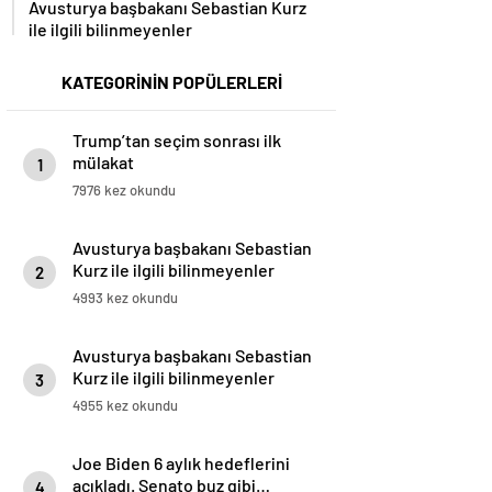
Avusturya başbakanı Sebastian Kurz
ile ilgili bilinmeyenler
KATEGORİNİN POPÜLERLERİ
Trump’tan seçim sonrası ilk
mülakat
1
7976 kez okundu
Avusturya başbakanı Sebastian
Kurz ile ilgili bilinmeyenler
2
4993 kez okundu
Avusturya başbakanı Sebastian
Kurz ile ilgili bilinmeyenler
3
4955 kez okundu
Joe Biden 6 aylık hedeflerini
açıkladı. Senato buz gibi…
4