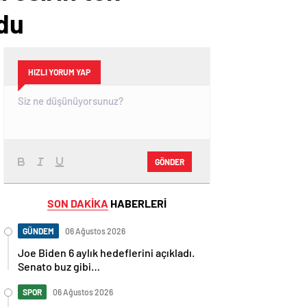
ndu
HIZLI YORUM YAP
GÖNDER
SON DAKİKA
HABERLERİ
GÜNDEM
06 Ağustos 2026
Joe Biden 6 aylık hedeflerini açıkladı.
Senato buz gibi…
SPOR
06 Ağustos 2026