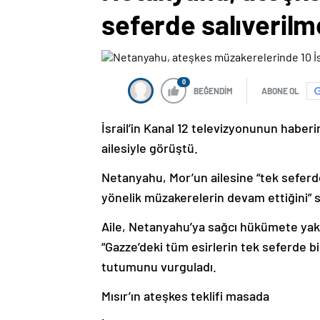
seferde salıverilm
0
BEĞENDİM
ABONE OL
İsrail’in Kanal 12 televizyonunun haberi
ailesiyle görüştü.
Netanyahu, Mor’un ailesine “tek seferde 
yönelik müzakerelerin devam ettiğini” s
Aile, Netanyahu’ya sağcı hükümete yakı
“Gazze’deki tüm esirlerin tek seferde bi
tutumunu vurguladı.
Mısır’ın ateşkes teklifi masada