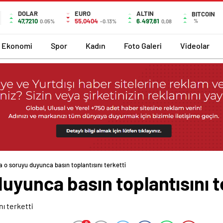
DOLAR
EURO
ALTIN
BITCOIN
47,7210
55,0404
6.497,81
%
0.05%
-0.13%
0,08
Ekonomi
Spor
Kadın
Foto Galeri
Videolar
a o soruyu duyunca basın toplantısını terketti
uyunca basın toplantısını t