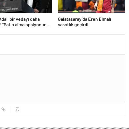
Adalı bir vedayı daha
Galatasaray’da Eren Elmalı
ı! “Satın alma opsiyonunu
sakatlık geçirdi
caklar”