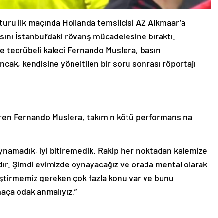
turu ilk maçında Hollanda temsilcisi AZ Alkmaar’a
ını İstanbul’daki rövanş mücadelesine bıraktı.
e tecrübeli kaleci Fernando Muslera, basın
cak, kendisine yöneltilen bir soru sonrası röportajı
ren Fernando Muslera, takımın kötü performansına
namadık, iyi bitiremedik. Rakip her noktadan kalemize
rdır. Şimdi evimizde oynayacağız ve orada mental olarak
eştirmemiz gereken çok fazla konu var ve bunu
maça odaklanmalıyız.”