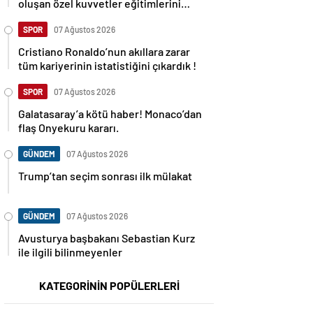
oluşan özel kuvvetler eğitimlerini
başlattı.
SPOR
07 Ağustos 2026
Cristiano Ronaldo’nun akıllara zarar
tüm kariyerinin istatistiğini çıkardık !
SPOR
07 Ağustos 2026
Galatasaray’a kötü haber! Monaco’dan
flaş Onyekuru kararı.
GÜNDEM
07 Ağustos 2026
Trump’tan seçim sonrası ilk mülakat
GÜNDEM
07 Ağustos 2026
Avusturya başbakanı Sebastian Kurz
ile ilgili bilinmeyenler
KATEGORİNİN POPÜLERLERİ