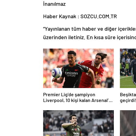
Haber Kaynak : SOZCU.COM.TR
“Yayınlanan tüm haber ve diğer içerikler i
üzerinden iletiniz. En kısa süre içerisin
Premier Lig’de şampiyon
Beşiktaş
Liverpool, 10 kişi kalan Arsenal’e
geçirdi
takıldı
geldi…