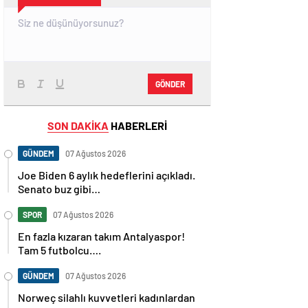
GÖNDER
SON DAKİKA
HABERLERİ
GÜNDEM
07 Ağustos 2026
Joe Biden 6 aylık hedeflerini açıkladı.
Senato buz gibi…
SPOR
07 Ağustos 2026
En fazla kızaran takım Antalyaspor!
Tam 5 futbolcu….
GÜNDEM
07 Ağustos 2026
Norweç silahlı kuvvetleri kadınlardan