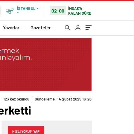
İMSAK'A
İSTANBUL
02:00
KALAN SÜRE
°
Yazarlar
Gazeteler
123 kez okundu
|
Güncelleme: 14 Şubat 2025 16:28
erketti
HIZLI YORUM YAP