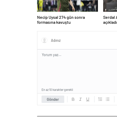
Necip Uysal 274 gün sonra
Serdal 
formasına kavuştu
açıklad
kullana
En az 10 karakter gerekli
Gönder