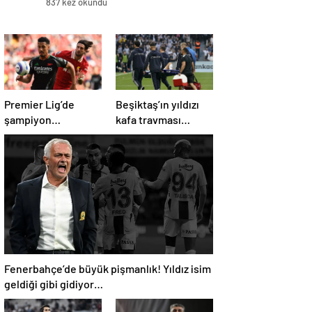
837 kez okundu
Premier Lig’de
Beşiktaş’ın yıldızı
şampiyon
kafa travması
Liverpool, 10 kişi
geçirdi!
kalan Arsenal’e
Beşiktaş’tan
takıldı
açıklama geldi…
Fenerbahçe’de büyük pişmanlık! Yıldız isim
geldiği gibi gidiyor…