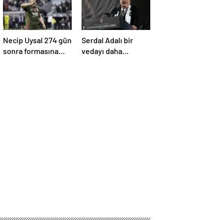
Necip Uysal 274 gün
Serdal Adalı bir
sonra formasına
vedayı daha
kavuştu
açıkladı! “Satın alma
opsiyonunu
kullanacaklar”