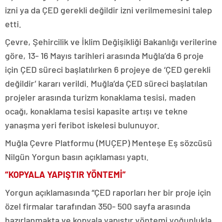
izni ya da ÇED gerekli değildir izni verilmemesini talep
etti.
Çevre, Şehircilik ve İklim Değişikliği Bakanlığı verilerine
göre, 13- 16 Mayıs tarihleri arasında Muğla’da 6 proje
için ÇED süreci başlatılırken 6 projeye de ‘ÇED gerekli
değildir’ kararı verildi. Muğla’da ÇED süreci başlatılan
projeler arasında turizm konaklama tesisi, maden
ocağı, konaklama tesisi kapasite artışı ve tekne
yanaşma yeri feribot iskelesi bulunuyor.
Muğla Çevre Platformu (MUÇEP) Menteşe Eş sözcüsü
Nilgün Yorgun basın açıklaması yaptı.
“KOPYALA YAPIŞTIR YÖNTEMİ”
Yorgun açıklamasında “ÇED raporları her bir proje için
özel firmalar tarafından 350- 500 sayfa arasında
hazırlanmakta ve kopyala yapıştır yöntemi yoğunlukla