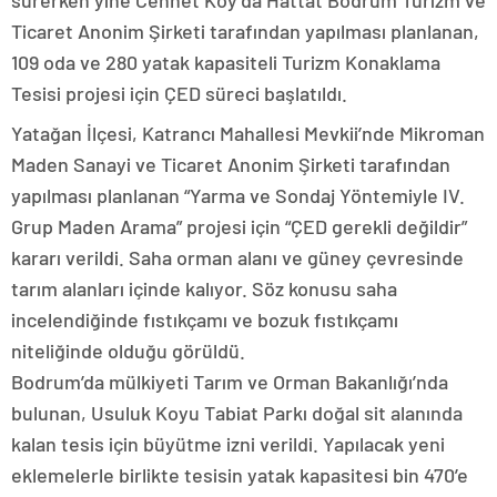
sürerken yine Cennet Koy’da Hattat Bodrum Turizm ve
Ticaret Anonim Şirketi tarafından yapılması planlanan,
109 oda ve 280 yatak kapasiteli Turizm Konaklama
Tesisi projesi için ÇED süreci başlatıldı.
Yatağan İlçesi, Katrancı Mahallesi Mevkii’nde Mikroman
Maden Sanayi ve Ticaret Anonim Şirketi tarafından
yapılması planlanan “Yarma ve Sondaj Yöntemiyle IV.
Grup Maden Arama” projesi için “ÇED gerekli değildir”
kararı verildi. Saha orman alanı ve güney çevresinde
tarım alanları içinde kalıyor. Söz konusu saha
incelendiğinde fıstıkçamı ve bozuk fıstıkçamı
niteliğinde olduğu görüldü.
Bodrum’da mülkiyeti Tarım ve Orman Bakanlığı’nda
bulunan, Usuluk Koyu Tabiat Parkı doğal sit alanında
kalan tesis için büyütme izni verildi. Yapılacak yeni
eklemelerle birlikte tesisin yatak kapasitesi bin 470’e