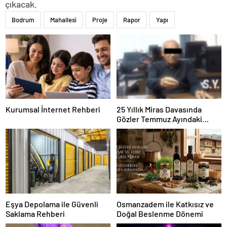
çıkacak.
Bodrum
Mahallesi
Proje
Rapor
Yapı
Kurumsal İnternet Rehberi
25 Yıllık Miras Davasında
Gözler Temmuz Ayındaki
Karar Duruşmasına Çevrildi
Eşya Depolama ile Güvenli
Osmanzadem ile Katkısız ve
Saklama Rehberi
Doğal Beslenme Dönemi