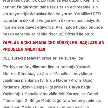
ettirirken uyduruk ÇED raporlarıyla güzel ülkemizin,
cennet Muğla’mızın daha fazla talan edilmesine izin
vermeyeceğimizi açıkça ilan ediyoruz. Yetkilileri ÇED
raporlarını dikkatle ve gereken özen ve hassasiyetle
incelemeye davet ediyoruz. Aksi halde hukuk önünde
hesap vereceklerini bildiriyoruz.” Sözleri ile bitirdi.
YAPILAN AÇIKLAMADA ÇED SÜREÇLERİ BAŞLATILAN
PROJELER ANLATILDI
ÇED süreci başlayan projeler ise şu şekilde:
“Fethiye ve Seydikemer ilçelerine bağlı Yakacık,
Eldirek, Gönülbaş ve Zorlar Mahallesi mevkiinde
yapılması planlanan IV. Grup Maden (Krom) Ocağı
Patlatma Dizayn Değişikliği projesi, Ula’ya bağlı
Yaylasöğüt Mahallesi mevkiindeki Karayolları Genel
Müdürlüğü, 2. Bölge Müdürlüğü tarafından yapılması
planlanan Maden Ocağı, Kırma Eleme Tesisi ve