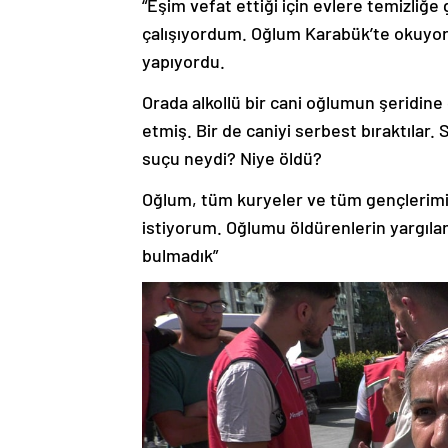
“Eşim vefat ettiği için evlere temizli
çalışıyordum. Oğlum Karabük’te okuyor
yapıyordu.
Orada alkollü bir cani oğlumun şeridin
etmiş. Bir de caniyi serbest bıraktılar.
suçu neydi? Niye öldü?
Oğlum, tüm kuryeler ve tüm gençlerimiz 
istiyorum. Oğlumu öldürenlerin yargıla
bulmadık”