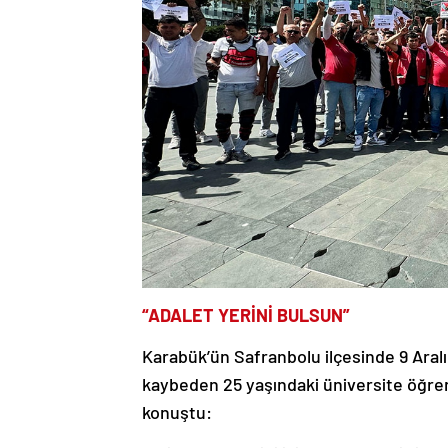
“ADALET YERİNİ BULSUN”
Karabük’ün Safranbolu ilçesinde 9 Aral
kaybeden 25 yaşındaki üniversite öğrenc
konuştu: