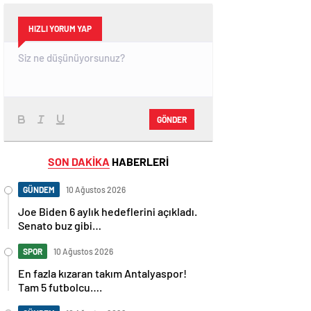
HIZLI YORUM YAP
GÖNDER
SON DAKİKA
HABERLERİ
GÜNDEM
10 Ağustos 2026
Joe Biden 6 aylık hedeflerini açıkladı.
Senato buz gibi…
SPOR
10 Ağustos 2026
En fazla kızaran takım Antalyaspor!
Tam 5 futbolcu….