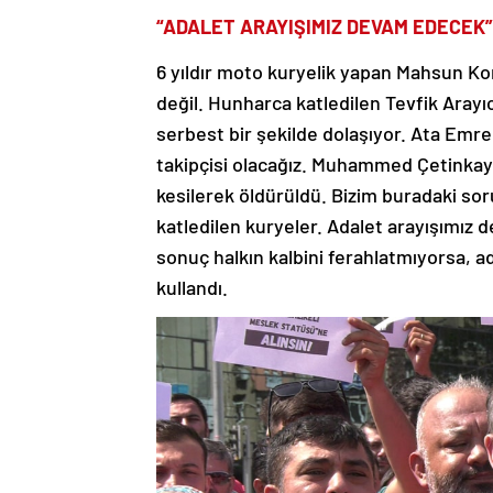
“ADALET ARAYIŞIMIZ DEVAM EDECEK”
6 yıldır moto kuryelik yapan Mahsun Ko
değil. Hunharca katledilen Tevfik Arayıc
serbest bir şekilde dolaşıyor. Ata Em
takipçisi olacağız. Muhammed Çetinkay
kesilerek öldürüldü. Bizim buradaki so
katledilen kuryeler. Adalet arayışımız 
sonuç halkın kalbini ferahlatmıyorsa, ad
kullandı.