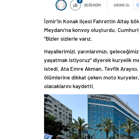
0
BEĞENDİM
ABONE OL
İzmir’in Konak ilçesi Fahrettin Altay 
Meydanı’na konvoy oluşturdu. Cumhuriy
“Bizler sizlerle varız.
Hayallerimizi, yarınlarımızı, geleceğimi
yaşatmak istiyoruz” diyerek kuryelik mes
istedi. Ata Emre Akman, Tevfik Arayı
ölümlerine dikkat çeken moto kuryeler, ç
olacaklarını kaydetti.