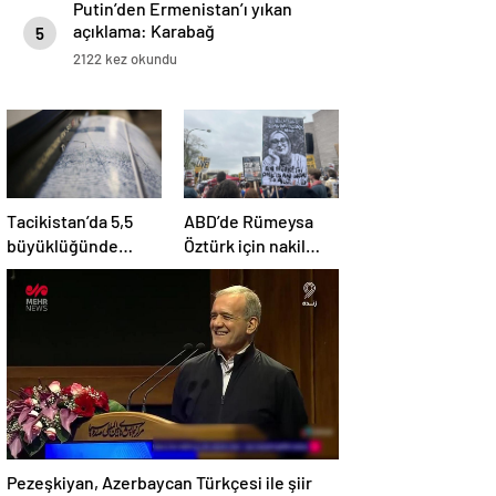
Putin’den Ermenistan’ı yıkan
açıklama: Karabağ
5
Azerbaycan’ın ayrılmaz bir
2122 kez okundu
parçasıdır!
Tacikistan’da 5,5
ABD’de Rümeysa
büyüklüğünde
Öztürk için nakil
deprem meydana
kararı
geldi
Pezeşkiyan, Azerbaycan Türkçesi ile şiir