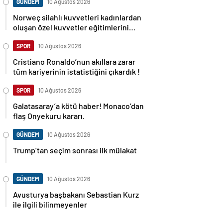
GÜNDEM
10 Ağustos 2026
Norweç silahlı kuvvetleri kadınlardan
oluşan özel kuvvetler eğitimlerini
başlattı.
SPOR
10 Ağustos 2026
Cristiano Ronaldo’nun akıllara zarar
tüm kariyerinin istatistiğini çıkardık !
SPOR
10 Ağustos 2026
Galatasaray’a kötü haber! Monaco’dan
flaş Onyekuru kararı.
GÜNDEM
10 Ağustos 2026
Trump’tan seçim sonrası ilk mülakat
GÜNDEM
10 Ağustos 2026
Avusturya başbakanı Sebastian Kurz
ile ilgili bilinmeyenler