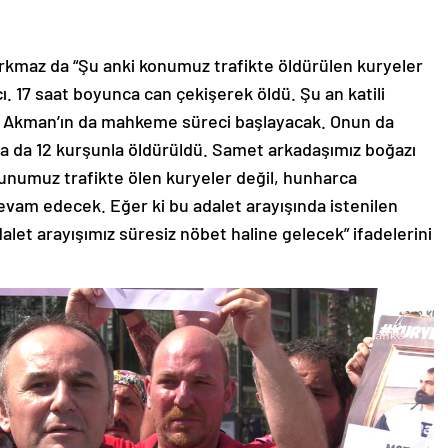
rkmaz da “Şu anki konumuz trafikte öldürülen kuryeler
ı. 17 saat boyunca can çekişerek öldü. Şu an katili
re Akman’ın da mahkeme süreci başlayacak. Onun da
a da 12 kurşunla öldürüldü. Samet arkadaşımız boğazı
runumuz trafikte ölen kuryeler değil, hunharca
devam edecek. Eğer ki bu adalet arayışında istenilen
alet arayışımız süresiz nöbet haline gelecek” ifadelerini