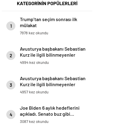
KATEGORİNİN POPÜLERLERİ
Trump’tan seçim sonrası ilk
mülakat
1
7978 kez okundu
Avusturya başbakanı Sebastian
Kurz ile ilgili bilinmeyenler
2
4994 kez okundu
Avusturya başbakanı Sebastian
Kurz ile ilgili bilinmeyenler
3
4957 kez okundu
Joe Biden 6 aylık hedeflerini
açıkladı. Senato buz gibi…
4
3087 kez okundu