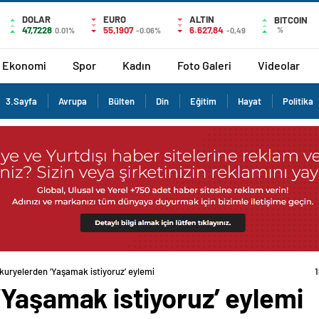
DOLAR
EURO
ALTIN
BITCOIN
47,7228
55,1907
6.627,84
%
0.01%
-0.06%
-0,49
Ekonomi
Spor
Kadın
Foto Galeri
Videolar
3.Sayfa
Avrupa
Bülten
Din
Eğitim
Hayat
Politika
kuryelerden ‘Yaşamak istiyoruz’ eylemi
‘Yaşamak istiyoruz’ eylemi