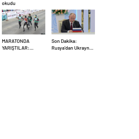
okudu
MARATONDA
Son Dakika:
YARIŞTILAR:
Rusya’dan Ukrayna
Robotlar ve insanlar
kararı! Kremlin
karşı karşıya!
duyurdu…