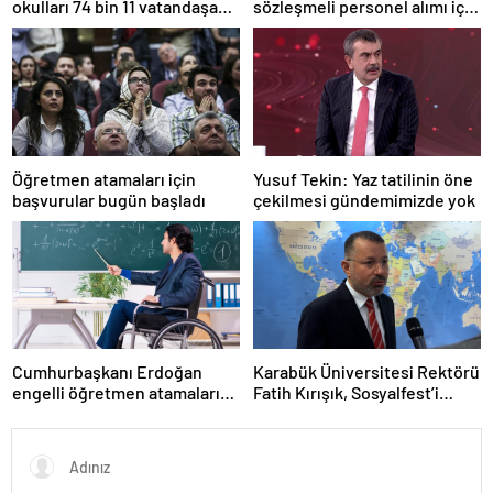
okulları 74 bin 11 vatandaşa
sözleşmeli personel alımı için
kapısını açtı
tercihler başladı
Öğretmen atamaları için
Yusuf Tekin: Yaz tatilinin öne
başvurular bugün başladı
çekilmesi gündemimizde yok
Cumhurbaşkanı Erdoğan
Karabük Üniversitesi Rektörü
engelli öğretmen atamaları
Fatih Kırışık, Sosyalfest’i
için tarih verdi
anlattı