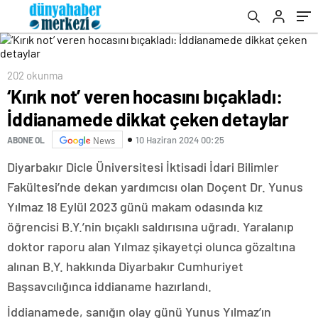
202 okunma
‘Kırık not’ veren hocasını bıçakladı:
İddianamede dikkat çeken detaylar
10 Haziran 2024 00:25
ABONE OL
News
Diyarbakır Dicle Üniversitesi İktisadi İdari Bilimler
Fakültesi’nde dekan yardımcısı olan Doçent Dr. Yunus
Yılmaz 18 Eylül 2023 günü makam odasında kız
öğrencisi B.Y.’nin bıçaklı saldırısına uğradı. Yaralanıp
doktor raporu alan Yılmaz şikayetçi olunca gözaltına
alınan B.Y. hakkında Diyarbakır Cumhuriyet
Başsavcılığınca iddianame hazırlandı.
İddianamede, sanığın olay günü Yunus Yılmaz’ın