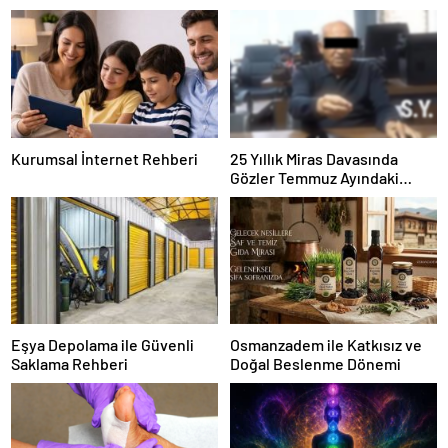
Kurumsal İnternet Rehberi
25 Yıllık Miras Davasında
Gözler Temmuz Ayındaki
Karar Duruşmasına Çevrildi
Eşya Depolama ile Güvenli
Osmanzadem ile Katkısız ve
Saklama Rehberi
Doğal Beslenme Dönemi