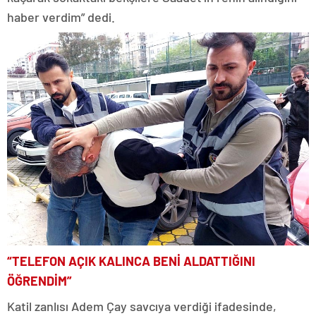
haber verdim” dedi.
“TELEFON AÇIK KALINCA BENİ ALDATTIĞINI
ÖĞRENDİM”
Katil zanlısı Adem Çay savcıya verdiği ifadesinde,