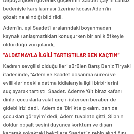
bedeniyle karşılaşması üzerine kocası Adem’in
gözaltına alındığı bildirildi.
Adem’in, eşi Saadet’i aralarındaki boşanmadan
kaynaklı anlaşmazlıkları konuşurken bir anlık öfkeyle
öldürdüğü vurgulandı.
“ALDATMAYLA İLGİLİ TARTIŞTILAR BEN KAÇTIM”
Kadının sevgilisi olduğu ileri sürülen Barış Deniz Tiryaki
ifadesinde, “Adem ve Saadet boşanma süreci ve
evliliklerindeki aldatma iddialarıyla ilgili birbirlerini
suçlayarak tartıştı. Saadet, Adem’e ‘Git biraz kafanı
dinle, çocuklarla vakit geçir, istersen beraber de
gidebiliriz’ dedi. Adem de ‘Birlikte çıkalım, ben de
çocukları göreyim’ dedi. Adem tuvalete gitti. Silahın
doldur boşalt sesini duyunca korktum ve dışarı
kaçarak sokaktaki bekçilere Saadet’in rehin alındığını