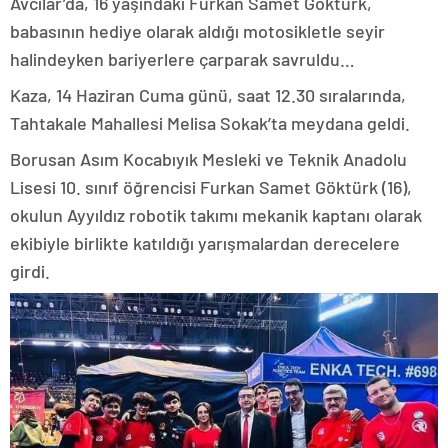
Avcılar’da, 16 yaşındaki Furkan Samet Göktürk,
babasının hediye olarak aldığı motosikletle seyir
halindeyken bariyerlere çarparak savruldu…
Kaza, 14 Haziran Cuma günü, saat 12.30 sıralarında,
Tahtakale Mahallesi Melisa Sokak’ta meydana geldi.
Borusan Asım Kocabıyık Mesleki ve Teknik Anadolu
Lisesi 10. sınıf öğrencisi Furkan Samet Göktürk (16),
okulun Ayyıldız robotik takımı mekanik kaptanı olarak
ekibiyle birlikte katıldığı yarışmalardan derecelere
girdi.