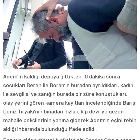
Adem’in kaldığı depoya gittikten 10 dakika sonra
çocukları Beren ile Boran’ın buradan ayrıldıkları, kadın
ile sevgilisi ve sanığın burada bir süre konuştukları,
olay yerini gören kamera kayıtları incelendiğinde Barış
Deniz Tiryaki’nin binadan hızla çıkıp devriye gezen
mahalle bekçilerinin yanına giderek Adem’in eşini rehin
aldığı ihbarında bulunduğu ifade edildi.
Depoya giden güvenlik güçlerinin Saadet Çay’ın cansız