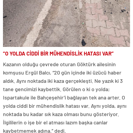
“O YOLDA CİDDİ BİR MÜHENDİSLİK HATASI VAR”
Kazanın olduğu çevrede oturan Göktürk ailesinin
komşusu Ergül Balcı, “20 gün içinde iki üzücü haber
aldık. Aynı noktada iki kaza gerçekleşti. Ne yazık ki 3
tane gencimizi kaybettik. Görülen o ki o yolda;
Ispartakule ile Bahçeşehir’i bağlayan tek ana arter. O
yolda ciddi bir mühendislik hatası var. Aynı yolda, aynı
noktada bu kadar sık kaza olması bunu gösteriyor.
İlgililerin o işe bir el atması lazım başka canlar
kaybetmemek adına.” dedi.