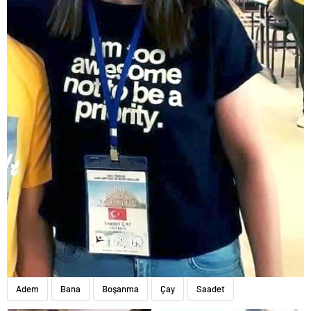
Adem
Bana
Boşanma
Çay
Saadet