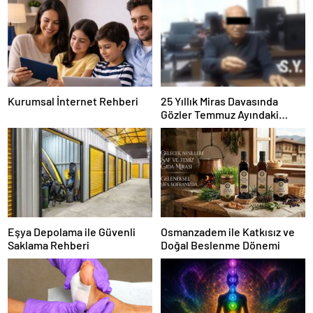
Kurumsal İnternet Rehberi
25 Yıllık Miras Davasında
Gözler Temmuz Ayındaki
Karar Duruşmasına Çevrildi
Eşya Depolama ile Güvenli
Osmanzadem ile Katkısız ve
Saklama Rehberi
Doğal Beslenme Dönemi