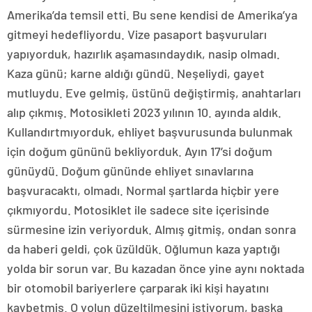
Amerika’da temsil etti. Bu sene kendisi de Amerika’ya
gitmeyi hedefliyordu. Vize pasaport başvuruları
yapıyorduk, hazırlık aşamasındaydık, nasip olmadı.
Kaza günü; karne aldığı gündü. Neşeliydi, gayet
mutluydu. Eve gelmiş, üstünü değiştirmiş, anahtarları
alıp çıkmış. Motosikleti 2023 yılının 10. ayında aldık.
Kullandırtmıyorduk, ehliyet başvurusunda bulunmak
için doğum gününü bekliyorduk. Ayın 17’si doğum
günüydü. Doğum gününde ehliyet sınavlarına
başvuracaktı, olmadı. Normal şartlarda hiçbir yere
çıkmıyordu. Motosiklet ile sadece site içerisinde
sürmesine izin veriyorduk. Almış gitmiş, ondan sonra
da haberi geldi, çok üzüldük. Oğlumun kaza yaptığı
yolda bir sorun var. Bu kazadan önce yine aynı noktada
bir otomobil bariyerlere çarparak iki kişi hayatını
kaybetmiş. O yolun düzeltilmesini istiyorum, başka