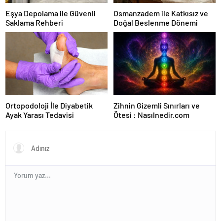
Eşya Depolama ile Güvenli
Osmanzadem ile Katkısız ve
Saklama Rehberi
Doğal Beslenme Dönemi
Ortopodoloji İle Diyabetik
Zihnin Gizemli Sınırları ve
Ayak Yarası Tedavisi
Ötesi : Nasılnedir.com