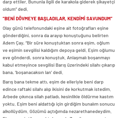
darp ettiler. Bununla ilgili de karakola giderek şikayetçi
oldum” dedi.
“BENİ DÖVMEYE BAŞLADILAR, KENDİMİ SAVUNDUM”
Olay günü telefonundaki eşine ait fotoğrafları eşine
gönderdiğini, sonra da arayıp konuştuğunu belirten
Adem Çay, “Bir süre konuştuktan sonra eşim, oğlum
ve eşimin sevgilisi kaldığım depoya geldi. Eşim oğlumu
eve gönderdi, sonra konuştuk. Anlaşmalı boşanmayı
kabul etmeyince sevgilisi Barış üzerindeki silahı çıkarıp
bana, ‘boşanacaksın lan’ dedi.
Barış bana tekme attı, eşim de elleriyle beni darp
edince raftaki silahı alıp ikisini de korkutmak istedim.
Arbede çıkınca silah patladı, kesinlikle öldürme kastım
yoktu. Eşim beni aldattığı için girdiğim bunalım sonucu
alkollüydüm. Gözümü açtığımda nezarethanedeydim.