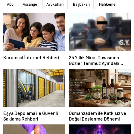
Abd
Assange
Avukatları
Başbakan
Mahkeme
Kurumsal İnternet Rehberi
25 Yıllık Miras Davasında
Gözler Temmuz Ayındaki
Karar Duruşmasına Çevrildi
Eşya Depolama ile Güvenli
Osmanzadem ile Katkısız ve
Saklama Rehberi
Doğal Beslenme Dönemi