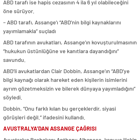
ABD tarafı ise hapis cezasının 4 ila 6 yıl olabileceğini
öne sürüyor.
– ABD tarafı, Assange’ı “ABD’nin bilgi kaynaklarını
yayımlamakla” suçladı
ABD tarafının avukatları, Assange’ın kovuşturulmasının
“hukukun üstünlüğüne ve kanıtlara dayandığını”
savundu.
ABD’li avukatlardan Clair Dobbin, Assange’ın “ABD’ye
bilgi kaynağı olarak hareket eden kişilerin isimlerini
ayrım gözetmeksizin ve bilerek dünyaya yayımladığını”
söyledi.
Dobbin, “Onu farklı kılan bu gerçeklerdir, siyasi
görüşleri değil.” ifadesini kullandı.
AVUSTRALYA’DAN ASSANGE ÇAĞRISI
Avustralya Başbakanı Anthony Albanese, konuya ilişkin