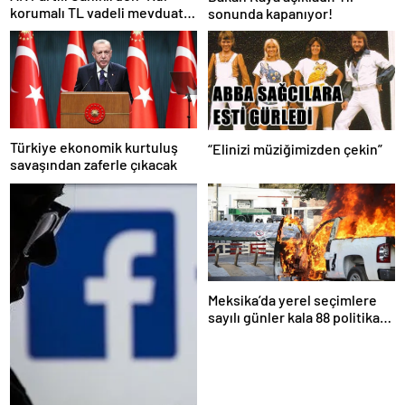
korumalı TL vadeli mevduat
sonunda kapanıyor!
sistemi” açıklaması!
Türkiye ekonomik kurtuluş
“Elinizi müziğimizden çekin”
savaşından zaferle çıkacak
Meksika’da yerel seçimlere
sayılı günler kala 88 politikacı
suikasta kurban gitti