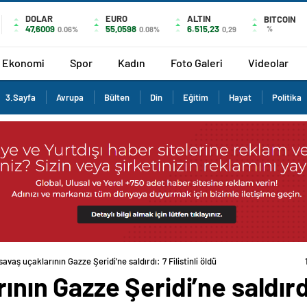
DOLAR
EURO
ALTIN
BITCOIN
47,6009
55,0598
6.515,23
%
0.06%
0.08%
0,29
Ekonomi
Spor
Kadın
Foto Galeri
Videolar
3.Sayfa
Avrupa
Bülten
Din
Eğitim
Hayat
Politika
 savaş uçaklarının Gazze Şeridi’ne saldırdı: 7 Filistinli öldü
ının Gazze Şeridi’ne saldırdı: