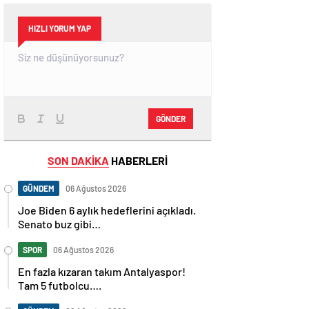
HIZLI YORUM YAP
GÖNDER
SON DAKİKA
HABERLERİ
GÜNDEM
06 Ağustos 2026
Joe Biden 6 aylık hedeflerini açıkladı.
Senato buz gibi…
SPOR
06 Ağustos 2026
En fazla kızaran takım Antalyaspor!
Tam 5 futbolcu….