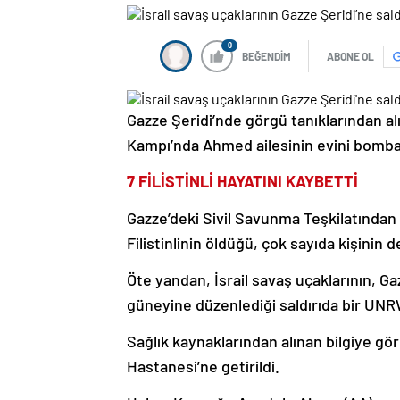
0
BEĞENDİM
ABONE OL
Gazze Şeridi’nde görgü tanıklarından alın
Kampı’nda Ahmed ailesinin evini bomba
7 FİLİSTİNLİ HAYATINI KAYBETTİ
Gazze’deki Sivil Savunma Teşkilatından 
Filistinlinin öldüğü, çok sayıda kişinin d
Öte yandan, İsrail savaş uçaklarının, G
güneyine düzenlediği saldırıda bir UNRW
Sağlık kaynaklarından alınan bilgiye g
Hastanesi’ne getirildi.