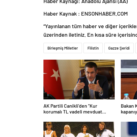
Haber Kaynağı: Anadolu Ajansı (AA)
Haber Kaynak : ENSONHABER.COM
“Yayınlanan tüm haber ve diğer içerikler i
üzerinden iletiniz. En kısa süre içerisin
Birleşmiş Milletler
Filistin
Gazze Şeridi
AK Partili Canikli’den “Kur
Bakan K
korumalı TL vadeli mevduat
kapanıy
sistemi” açıklaması!