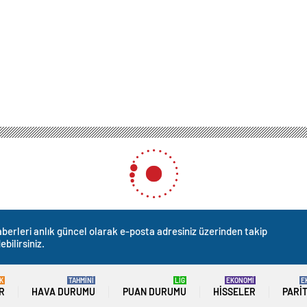
berleri anlık güncel olarak e-posta adresiniz üzerinden takip
ebilirsiniz.
K
TAHMİNİ
LİG
EKONOMİ
E
R
HAVA DURUMU
PUAN DURUMU
HISSELER
PARI