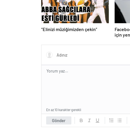
“Elinizi müziğimizden çekin”
Faceboo
için ye
En az 10 karakter gerekli
Gönder