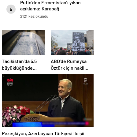
Putin’den Ermenistan’ı yıkan
açıklama: Karabağ
5
Azerbaycan’ın ayrılmaz bir
2121 kez okundu
parçasıdır!
Tacikistan’da 5,5
ABD’de Rümeysa
büyüklüğünde
Öztürk için nakil
deprem meydana
kararı
geldi
Pezeşkiyan, Azerbaycan Türkçesi ile şiir