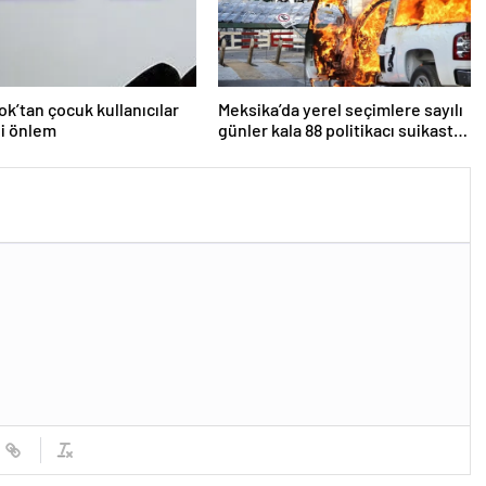
k’tan çocuk kullanıcılar
Meksika’da yerel seçimlere sayılı
ni önlem
günler kala 88 politikacı suikasta
kurban gitti