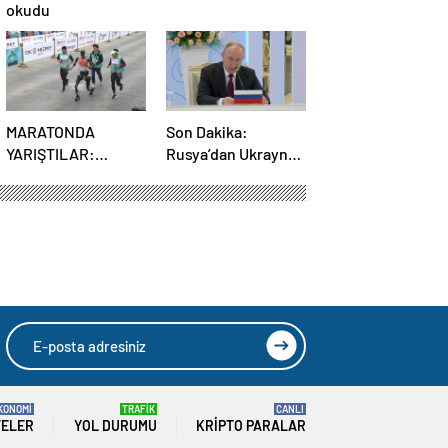
okudu
MARATONDA
Son Dakika:
YARIŞTILAR:
Rusya’dan Ukrayna
Robotlar ve insanlar
kararı! Kremlin
karşı karşıya!
duyurdu…
KONOMİ
TRAFİK
CANLI
TELER
YOL DURUMU
KRIPTO PARALAR