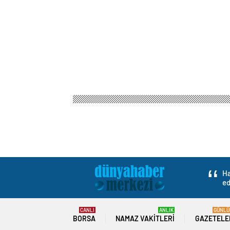
Ha
ed
CANLI
ANLIK
GÜNLÜ
BORSA
NAMAZ VAKITLERI
GAZETELE