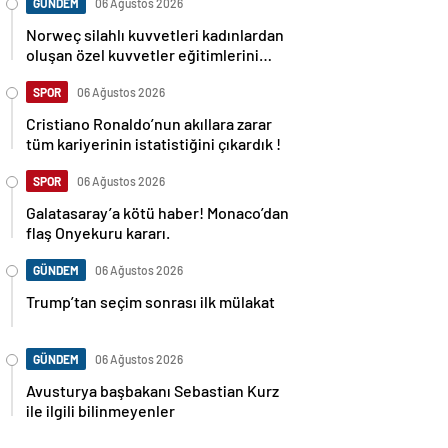
GÜNDEM
06 Ağustos 2026
Norweç silahlı kuvvetleri kadınlardan
oluşan özel kuvvetler eğitimlerini
başlattı.
SPOR
06 Ağustos 2026
Cristiano Ronaldo’nun akıllara zarar
tüm kariyerinin istatistiğini çıkardık !
SPOR
06 Ağustos 2026
Galatasaray’a kötü haber! Monaco’dan
flaş Onyekuru kararı.
GÜNDEM
06 Ağustos 2026
Trump’tan seçim sonrası ilk mülakat
GÜNDEM
06 Ağustos 2026
Avusturya başbakanı Sebastian Kurz
ile ilgili bilinmeyenler