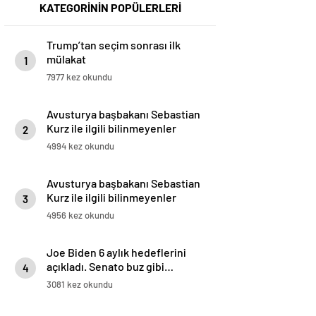
KATEGORİNİN POPÜLERLERİ
Trump’tan seçim sonrası ilk
mülakat
1
7977 kez okundu
Avusturya başbakanı Sebastian
Kurz ile ilgili bilinmeyenler
2
4994 kez okundu
Avusturya başbakanı Sebastian
Kurz ile ilgili bilinmeyenler
3
4956 kez okundu
Joe Biden 6 aylık hedeflerini
açıkladı. Senato buz gibi…
4
3081 kez okundu