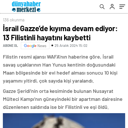
136 okunma
İsrail Gazze’de kıyıma devam ediyor:
13 Filistinli hayatını kaybetti
25 Aralık 2024 15:02
ABONE OL
News
Filistin resmi ajansı WAFA’nın haberine göre, İsrail
savaş uçaklarının Han Yunus kentinin doğusundaki
Maan bölgesinde bir evi hedef alması sonucu 10 kişi
yaşamını yitirdi, çok sayıda kişi yaralandı.
Gazze Şeridi’nin orta kesiminde bulunan Nusayrat
Mülteci Kampı’nın güneyindeki bir apartman dairesine
düzenlenen saldırıda ise bir Filistinli ve eşi öldü.