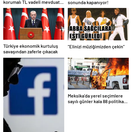
korumalı TL vadeli mevduat
sonunda kapanıyor!
sistemi” açıklaması!
Türkiye ekonomik kurtuluş
“Elinizi müziğimizden çekin”
savaşından zaferle çıkacak
Meksika’da yerel seçimlere
sayılı günler kala 88 politikacı
suikasta kurban gitti