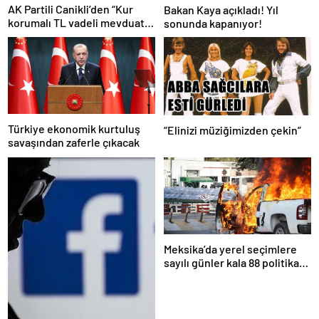
AK Partili Canikli’den “Kur
Bakan Kaya açıkladı! Yıl
korumalı TL vadeli mevduat
sonunda kapanıyor!
sistemi” açıklaması!
Türkiye ekonomik kurtuluş
“Elinizi müziğimizden çekin”
savaşından zaferle çıkacak
Meksika’da yerel seçimlere
sayılı günler kala 88 politikacı
suikasta kurban gitti