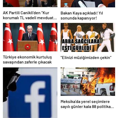
AK Partili Canikli’den “Kur
Bakan Kaya açıkladı! Yıl
korumalı TL vadeli mevduat
sonunda kapanıyor!
sistemi” açıklaması!
Türkiye ekonomik kurtuluş
“Elinizi müziğimizden çekin”
savaşından zaferle çıkacak
Meksika’da yerel seçimlere
sayılı günler kala 88 politikacı
suikasta kurban gitti