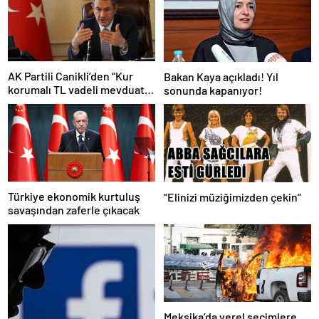
AK Partili Canikli’den “Kur
Bakan Kaya açıkladı! Yıl
korumalı TL vadeli mevduat
sonunda kapanıyor!
sistemi” açıklaması!
Türkiye ekonomik kurtuluş
“Elinizi müziğimizden çekin”
savaşından zaferle çıkacak
Meksika’da yerel seçimlere