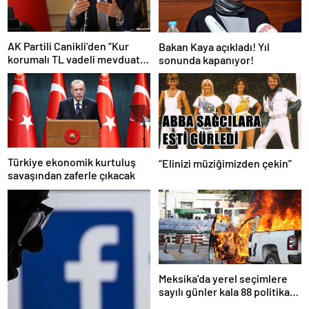
AK Partili Canikli’den “Kur
Bakan Kaya açıkladı! Yıl
korumalı TL vadeli mevduat
sonunda kapanıyor!
sistemi” açıklaması!
Türkiye ekonomik kurtuluş
“Elinizi müziğimizden çekin”
savaşından zaferle çıkacak
Meksika’da yerel seçimlere
sayılı günler kala 88 politikacı
suikasta kurban gitti