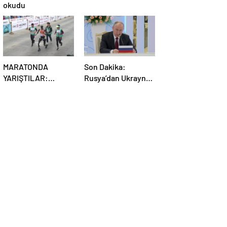
okudu
MARATONDA
Son Dakika:
YARIŞTILAR:
Rusya’dan Ukrayna
Robotlar ve insanlar
kararı! Kremlin
karşı karşıya!
duyurdu…