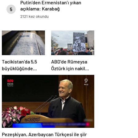
Putin’den Ermenistan’ı yıkan
açıklama: Karabağ
5
Azerbaycan’ın ayrılmaz bir
2121 kez okundu
parçasıdır!
Tacikistan’da 5,5
ABD’de Rümeysa
büyüklüğünde
Öztürk için nakil
deprem meydana
kararı
geldi
Pezeşkiyan, Azerbaycan Türkçesi ile şiir