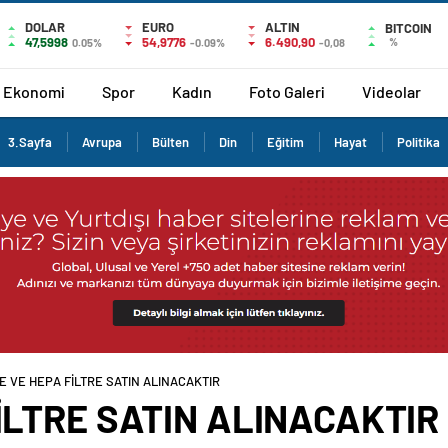
DOLAR
EURO
ALTIN
BITCOIN
47,5998
54,9776
6.490,90
%
0.05%
-0.09%
-0,08
Ekonomi
Spor
Kadın
Foto Galeri
Videolar
3.Sayfa
Avrupa
Bülten
Din
Eğitim
Hayat
Politika
RE VE HEPA FİLTRE SATIN ALINACAKTIR
İLTRE SATIN ALINACAKTIR