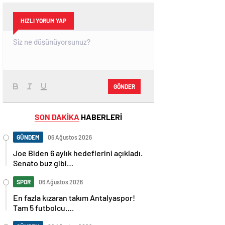
HIZLI YORUM YAP
GÖNDER
SON DAKİKA
HABERLERİ
GÜNDEM
06 Ağustos 2026
Joe Biden 6 aylık hedeflerini açıkladı.
Senato buz gibi…
SPOR
06 Ağustos 2026
En fazla kızaran takım Antalyaspor!
Tam 5 futbolcu….