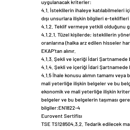
uygulanacak kriterler:
4.1. İsteklilerin ihaleye katılabilmeleri i
dışı unsurlara ilişkin bilgileri e-tekli
4.1.2. Teklif vermeye yetkili olduğunu g
4.1.2.1. Tüzel kişilerde; isteklilerin yön
oranlarına (halka arz edilen hisseler har
EKAP’tan alınır.
4.1.3. Şekli ve içeriği İdari Şartnamede
4.1.4. Şekli ve içeriği İdari Şartnamede 
4.1.5 İhale konusu alımın tamamı veya bi
mali yeterliğe ilişkin belgeler ve bu be
ekonomik ve mali yeterliğe ilişkin kriter
belgeler ve bu belgelerin taşıması gereke
bilgiler:EN1822-4
Eurovent Sertifisı
TSE TS128504.3.2. Tedarik edilecek mallar