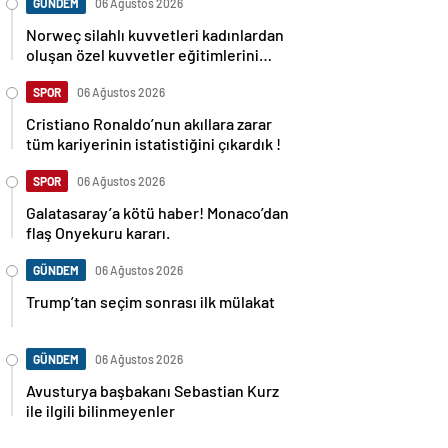
GÜNDEM
06 Ağustos 2026
Norweç silahlı kuvvetleri kadınlardan
oluşan özel kuvvetler eğitimlerini
başlattı.
SPOR
06 Ağustos 2026
Cristiano Ronaldo’nun akıllara zarar
tüm kariyerinin istatistiğini çıkardık !
SPOR
06 Ağustos 2026
Galatasaray’a kötü haber! Monaco’dan
flaş Onyekuru kararı.
GÜNDEM
06 Ağustos 2026
Trump’tan seçim sonrası ilk mülakat
GÜNDEM
06 Ağustos 2026
Avusturya başbakanı Sebastian Kurz
ile ilgili bilinmeyenler