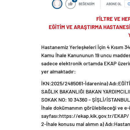
0
BEĞENDİM
ABONE OL
FİLTRE VE HE
EĞİTİM VE ARAŞTIRMA HASTANESİ
Hastanemiz Yerleşkeleri İçin 4 Kısım 34 
Kamu İhale Kanununun 19 uncu maddesine 
sadece elektronik ortamda EKAP üzerinden
yer almaktadır:
İKN:2025/2485061-İdarenina) Adı:EĞ
SAĞLIK BAKANLIĞI BAKAN YARDIMCILI
SOKAK NO: 10 34360 – ŞİŞLİ/İSTANBULc
İhale dokümanının görülebileceği ve e-im
sayfası:https://ekap.kik.gov.tr/EKAP/
2-İhale konusu mal alımın a) Adı:Hastan