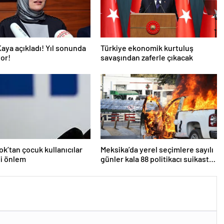
aya açıkladı! Yıl sonunda
Türkiye ekonomik kurtuluş
or!
savaşından zaferle çıkacak
k’tan çocuk kullanıcılar
Meksika’da yerel seçimlere sayılı
ni önlem
günler kala 88 politikacı suikasta
kurban gitti