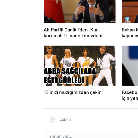
AK Partili Canikli’den “Kur
Bakan K
korumalı TL vadeli mevduat
kapanıy
sistemi” açıklaması!
“Elinizi müziğimizden çekin”
Faceboo
için ye