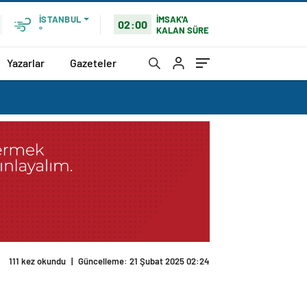
İMSAK'A
İSTANBUL
02:00
KALAN SÜRE
°
Yazarlar
Gazeteler