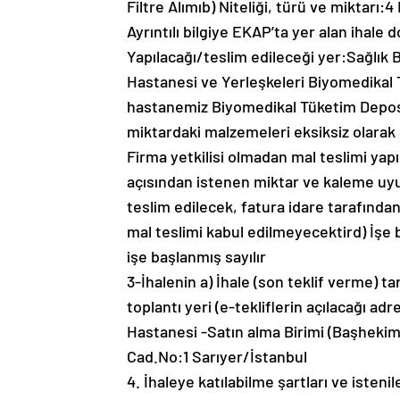
Filtre Alımıb) Niteliği, türü ve miktarı
Ayrıntılı bilgiye EKAP’ta yer alan ihale
Yapılacağı/teslim edileceği yer:Sağlık 
Hastanesi ve Yerleşkeleri Biyomedikal 
hastanemiz Biyomedikal Tüketim Deposun
miktardaki malzemeleri eksiksiz olarak 2
Firma yetkilisi olmadan mal teslimi yap
açısından istenen miktar ve kaleme uyul
teslim edilecek, fatura idare tarafından
mal teslimi kabul edilmeyecektird) İşe 
işe başlanmış sayılır
3-İhalenin a) İhale (son teklif verme) 
toplantı yeri (e-tekliflerin açılacağı 
Hastanesi -Satın alma Birimi (Başhekim
Cad.No:1 Sarıyer/İstanbul
4. İhaleye katılabilme şartları ve isten