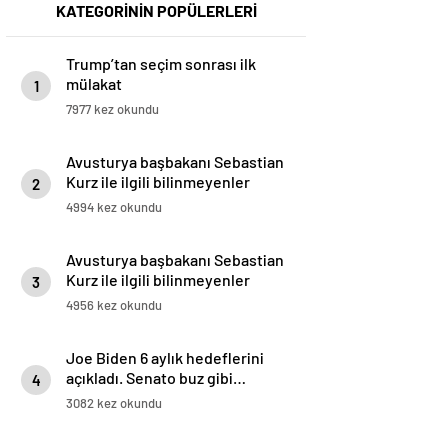
KATEGORİNİN POPÜLERLERİ
Trump’tan seçim sonrası ilk
mülakat
1
7977 kez okundu
Avusturya başbakanı Sebastian
Kurz ile ilgili bilinmeyenler
2
4994 kez okundu
Avusturya başbakanı Sebastian
Kurz ile ilgili bilinmeyenler
3
4956 kez okundu
Joe Biden 6 aylık hedeflerini
açıkladı. Senato buz gibi…
4
3082 kez okundu