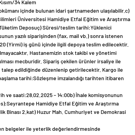
:4 Kısım/34 Kalem
 dokümanı içinde bulunan idari şartnameden ulaşılabilir.c)
Bilimleri Üniversitesi Hamidiye Etfal Eğitim ve Araştırma
Tüketim Deposuç) Süresi/teslim tarihi:Yüklenici
un yazılı siparişinden (fax, mail vb.) sonra istenen
0 (Yirmi) iş günü içinde ilgili depoya teslim edilecektir.
ılmayacaktır. Hastanemizin stok takibi ve yönetimi
ması mecburidir. Sipariş çekilen ürünler irsaliye ile
 talep edildiğinde düzenlenip getirilecektir. Kargo ile
başlama tarihi:Sözleşme imzalandığı tarihten itibaren
tarih ve saati:28.02.2025 – 14:00b) İhale komisyonunun
adres):Seyrantepe Hamidiye Etfal Eğitim ve Araştırma
lik Binası 2.kat) Huzur Mah. Cumhuriyet ve Demokrasi
ilen belgeler ile yeterlik değerlendirmesinde