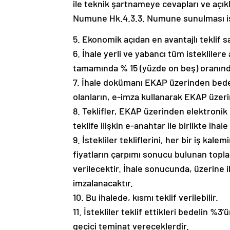
ile teknik şartnameye cevapları ve aç
Numune Hk.4.3.3. Numune sunulması i
5. Ekonomik açıdan en avantajlı teklif s
6. İhale yerli ve yabancı tüm isteklilere 
tamamında % 15 (yüzde on beş) oranında
7. İhale dokümanı EKAP üzerinden bedels
olanların, e-imza kullanarak EKAP üzer
8. Teklifler, EKAP üzerinden elektronik
teklife ilişkin e-anahtar ile birlikte ih
9. İstekliler tekliflerini, her bir iş kalem
fiyatların çarpımı sonucu bulunan topla
verilecektir. İhale sonucunda, üzerine ih
imzalanacaktır.
10. Bu ihalede, kısmı teklif verilebilir.
11. İstekliler teklif ettikleri bedelin 
geçici teminat vereceklerdir.