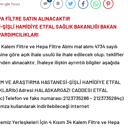
0
News
PA FİLTRE SATIN ALINACAKTIR
-ŞİŞLİ HAMİDİYE ETFAL SAĞLIK BAKANLIĞI BAKAN
YARDIMCILIKLARI
Kalem Filtre ve Hepa Filtre Alımı mal alımı 4734 sayılı
göre açık ihale usulü ile ihale edilecek olup, teklifler
 alınacaktır. İhaleye ilişkin ayrıntılı bilgiler aşağıda
İTİM VE ARAŞTIRMA HASTANESİ-ŞİŞLİ HAMİDİYE ETFAL
KLARIb) Adresi:HALASKARGAZI CADDESI ETFAL
) Telefon ve faks numarası:2123735286 – 2123735284ç)
za kullanılarak indirilebileceği internet
emiz Yerleşkeleri İçin 4 Kısım 34 Kalem Filtre ve Hepa