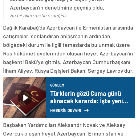
Azerbaycan’ın denetimine geçmiş oldu.
Bu bir alıntı metin örneğidir.
Dağlık Karabağ’da Azerbaycan ile Ermenistan arasında
çatışmaları sonlandıran anlaşmanın ardından
bölgedeki durum ile ilgili temaslarda bulunmak üzere
Rus hükümet üyelerinden oluşan heyet Azerbaycan’ın
başkenti Bakü’ye gitmiş, Azerbaycan Cumhurbaşkanı
İlham Aliyev, Rusya Dışişleri Bakanı Sergey Lavrov’dur.
GÜNDEM
Türklerin gözü Cuma günü
alınacak kararda: İşte yeni
Alman vatandaşlığı şartları
HABERİN DEVAMI
Başbakan Yardımcıları Aleksandr Novak ve Aleksey
Overçuk oluşan heyet Azerbaycan, Ermenistan ve