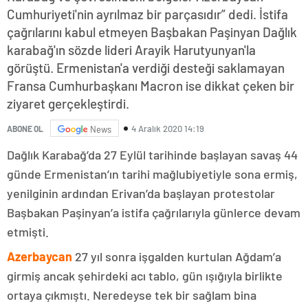
Cumhuriyeti'nin ayrılmaz bir parçasıdır” dedi. İstifa
çağrılarını kabul etmeyen Başbakan Paşinyan Dağlık
karabağ'ın sözde lideri Arayik Harutyunyan'la
görüştü. Ermenistan'a verdiği desteği saklamayan
Fransa Cumhurbaşkanı Macron ise dikkat çeken bir
ziyaret gerçekleştirdi.
4 Aralık 2020 14:19
ABONE OL
News
Dağlık Karabağ’da 27 Eylül tarihinde başlayan savaş 44
günde Ermenistan’ın tarihi mağlubiyetiyle sona ermiş,
yenilginin ardından Erivan’da başlayan protestolar
Başbakan Paşinyan’a istifa çağrılarıyla günlerce devam
etmişti.
Azerbaycan
27 yıl sonra işgalden kurtulan Ağdam’a
girmiş ancak şehirdeki acı tablo, gün ışığıyla birlikte
ortaya çıkmıştı. Neredeyse tek bir sağlam bina