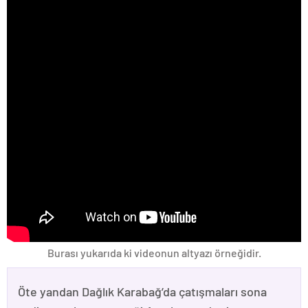
Burası yukarıda ki videonun altyazı örneğidir.
Öte yandan Dağlık Karabağ’da çatışmaları sona