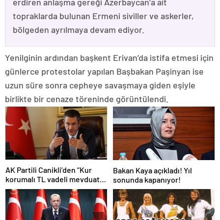
erdiren anlaşma gereği Azerbaycan’a ait
topraklarda bulunan Ermeni siviller ve askerler,
bölgeden ayrılmaya devam ediyor.
Yenilginin ardından başkent Erivan’da istifa etmesi için
günlerce protestolar yapılan Başbakan Paşinyan ise
uzun süre sonra cepheye savaşmaya giden eşiyle
birlikte bir cenaze töreninde görüntülendi.
AK Partili Canikli’den “Kur
Bakan Kaya açıkladı! Yıl
korumalı TL vadeli mevduat
sonunda kapanıyor!
sistemi” açıklaması!